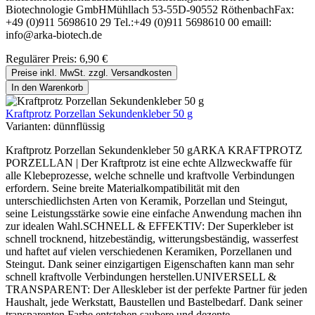
Biotechnologie GmbHMühllach 53-55D-90552 RöthenbachFax:
+49 (0)911 5698610 29 Tel.:+49 (0)911 5698610 00 emaill:
info@arka-biotech.de
Regulärer Preis:
6,90 €
Preise inkl. MwSt. zzgl. Versandkosten
In den Warenkorb
Kraftprotz Porzellan Sekundenkleber 50 g
Varianten:
dünnflüssig
Kraftprotz Porzellan Sekundenkleber 50 gARKA KRAFTPROTZ
PORZELLAN | Der Kraftprotz ist eine echte Allzweckwaffe für
alle Klebeprozesse, welche schnelle und kraftvolle Verbindungen
erfordern. Seine breite Materialkompatibilität mit den
unterschiedlichsten Arten von Keramik, Porzellan und Steingut,
seine Leistungsstärke sowie eine einfache Anwendung machen ihn
zur idealen Wahl.SCHNELL & EFFEKTIV: Der Superkleber ist
schnell trocknend, hitzebeständig, witterungsbeständig, wasserfest
und haftet auf vielen verschiedenen Keramiken, Porzellanen und
Steingut. Dank seiner einzigartigen Eigenschaften kann man sehr
schnell kraftvolle Verbindungen herstellen.UNIVERSELL &
TRANSPARENT: Der Alleskleber ist der perfekte Partner für jeden
Haushalt, jede Werkstatt, Baustellen und Bastelbedarf. Dank seiner
transparenten Farbe entstehen saubere und dezente