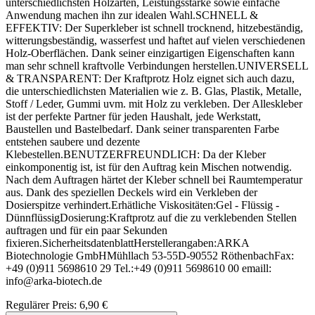
unterschiedlichsten Holzarten, Leistungsstärke sowie einfache
Anwendung machen ihn zur idealen Wahl.SCHNELL &
EFFEKTIV: Der Superkleber ist schnell trocknend, hitzebeständig,
witterungsbeständig, wasserfest und haftet auf vielen verschiedenen
Holz-Oberflächen. Dank seiner einzigartigen Eigenschaften kann
man sehr schnell kraftvolle Verbindungen herstellen.UNIVERSELL
& TRANSPARENT: Der Kraftprotz Holz eignet sich auch dazu,
die unterschiedlichsten Materialien wie z. B. Glas, Plastik, Metalle,
Stoff / Leder, Gummi uvm. mit Holz zu verkleben. Der Alleskleber
ist der perfekte Partner für jeden Haushalt, jede Werkstatt,
Baustellen und Bastelbedarf. Dank seiner transparenten Farbe
entstehen saubere und dezente
Klebestellen.BENUTZERFREUNDLICH: Da der Kleber
einkomponentig ist, ist für den Auftrag kein Mischen notwendig.
Nach dem Auftragen härtet der Kleber schnell bei Raumtemperatur
aus. Dank des speziellen Deckels wird ein Verkleben der
Dosierspitze verhindert.Erhätliche Viskositäten:Gel - Flüssig -
DünnflüssigDosierung:Kraftprotz auf die zu verklebenden Stellen
auftragen und für ein paar Sekunden
fixieren.SicherheitsdatenblattHerstellerangaben:ARKA
Biotechnologie GmbHMühllach 53-55D-90552 RöthenbachFax:
+49 (0)911 5698610 29 Tel.:+49 (0)911 5698610 00 emaill:
info@arka-biotech.de
Regulärer Preis:
6,90 €