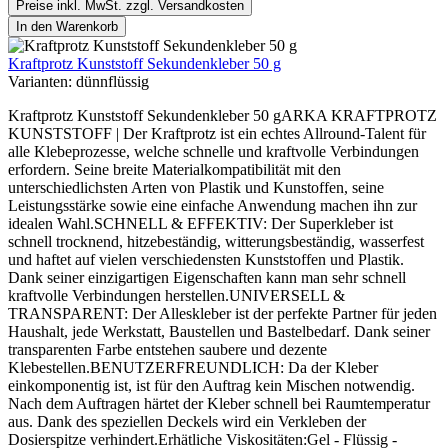
Preise inkl. MwSt. zzgl. Versandkosten
In den Warenkorb
Kraftprotz Kunststoff Sekundenkleber 50 g
Varianten:
dünnflüssig
Kraftprotz Kunststoff Sekundenkleber 50 gARKA KRAFTPROTZ
KUNSTSTOFF | Der Kraftprotz ist ein echtes Allround-Talent für
alle Klebeprozesse, welche schnelle und kraftvolle Verbindungen
erfordern. Seine breite Materialkompatibilität mit den
unterschiedlichsten Arten von Plastik und Kunstoffen, seine
Leistungsstärke sowie eine einfache Anwendung machen ihn zur
idealen Wahl.SCHNELL & EFFEKTIV: Der Superkleber ist
schnell trocknend, hitzebeständig, witterungsbeständig, wasserfest
und haftet auf vielen verschiedensten Kunststoffen und Plastik.
Dank seiner einzigartigen Eigenschaften kann man sehr schnell
kraftvolle Verbindungen herstellen.UNIVERSELL &
TRANSPARENT: Der Alleskleber ist der perfekte Partner für jeden
Haushalt, jede Werkstatt, Baustellen und Bastelbedarf. Dank seiner
transparenten Farbe entstehen saubere und dezente
Klebestellen.BENUTZERFREUNDLICH: Da der Kleber
einkomponentig ist, ist für den Auftrag kein Mischen notwendig.
Nach dem Auftragen härtet der Kleber schnell bei Raumtemperatur
aus. Dank des speziellen Deckels wird ein Verkleben der
Dosierspitze verhindert.Erhätliche Viskositäten:Gel - Flüssig -