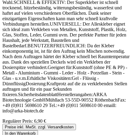
Wahl.SCHNELL & EFFEKTIV: Der Superkleber ist schnell
trocknend, hitzebeständig, witterungsbeständig, wasserfest und
haftet auf vielen verschiedenen Oberflächen. Dank seiner
einzigartigen Eigenschaften kann man sehr schnell kraftvolle
Verbindungen herstellen.UNIVERSELL: Der Alleskleber eignet
sich ideal zum Verkleben von Metallen, Kunststoff, Plastik, Holz,
Glas, Stoffen, Leder, Gummi uvm. Der perfekte Partner für jeden
Haushalt, jede Werkstatt, Baustellen und
Bastelbedarf.BENUTZERFREUNDLICH: Da der Kleber
einkomponentig ist, ist für den Auftrag kein Mischen notwendig.
Nach dem Auftragen härtet der Kleber schnell bei Raumtemperatur
aus. Dank des speziellen Deckels wird ein Verkleben der
Dosierspitze verhindert.Geeignet für:Kunststoff (ohne PE & PP) -
Metall - Aluminium - Gummi - Leder - Holz - Porzellan - Stein -
Glas - u.v.m.Erhätliche Viskositäten:Gel - Flüssig -
DünnflüssigDosierung:Kraftprotz auf die zu verklebenden Stellen
auftragen und für ein paar Sekunden
fixieren.SicherheitsdatenblattHerstellerangaben:ARKA
Biotechnologie GmbHMühllach 53-55D-90552 RöthenbachFax:
+49 (0)911 5698610 29 Tel.:+49 (0)911 5698610 00 emaill:
info@arka-biotech.de
Regulärer Preis:
6,90 €
Preise inkl. MwSt. zzgl. Versandkosten
In den Warenkorb