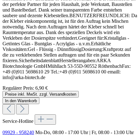
der perfekte Partner für jeden Haushalt, jede Werkstatt, Baustellen
und Bastelbedarf. Dank seiner transparenten Farbe entstehen
saubere und dezente Klebestellen.BENUTZERFREUNDLICH: Da
der Kleber einkomponentig ist, ist für den Auftrag kein Mischen
notwendig. Nach dem Auftragen härtet der Kleber schnell bei
Raumtemperatur aus. Dank des speziellen Deckels wird ein
Verkleben der Dosierspitze verhindert.Geeignet für:Kristallglas -
Getöntes Glas - Buntglas - Acrylglas - u.v.m.Erhätliche
Viskositäten:Gel - Flüssig - DünnflüssigDosierung:Kraftprotz auf
die zu verklebenden Stellen auftragen und für ein paar Sekunden
fixieren.SicherheitsdatenblattHerstellerangaben:ARKA
Biotechnologie GmbHMühllach 53-55D-90552 RöthenbachFax:
+49 (0)911 5698610 29 Tel.:+49 (0)911 5698610 00 emaill:
info@arka-biotech.de
Regulärer Preis:
6,90 €
Preise inkl. MwSt. zzgl. Versandkosten
In den Warenkorb
Service-Hotline
09929 - 958240
Mo-Do, 08:00 - 17:00 Uhr | Fr, 08:00 - 13:00 Uhr