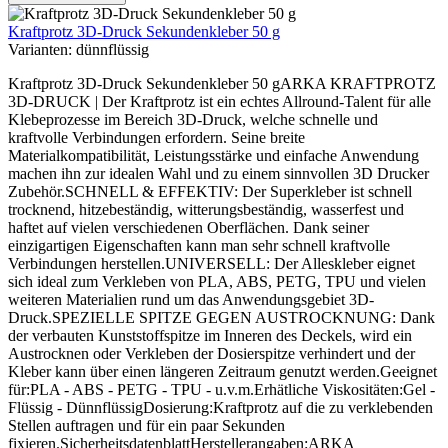
Kraftprotz 3D-Druck Sekundenkleber 50 g
Varianten:
dünnflüssig
Kraftprotz 3D-Druck Sekundenkleber 50 gARKA KRAFTPROTZ
3D-DRUCK | Der Kraftprotz ist ein echtes Allround-Talent für alle
Klebeprozesse im Bereich 3D-Druck, welche schnelle und
kraftvolle Verbindungen erfordern. Seine breite
Materialkompatibilität, Leistungsstärke und einfache Anwendung
machen ihn zur idealen Wahl und zu einem sinnvollen 3D Drucker
Zubehör.SCHNELL & EFFEKTIV: Der Superkleber ist schnell
trocknend, hitzebeständig, witterungsbeständig, wasserfest und
haftet auf vielen verschiedenen Oberflächen. Dank seiner
einzigartigen Eigenschaften kann man sehr schnell kraftvolle
Verbindungen herstellen.UNIVERSELL: Der Alleskleber eignet
sich ideal zum Verkleben von PLA, ABS, PETG, TPU und vielen
weiteren Materialien rund um das Anwendungsgebiet 3D-
Druck.SPEZIELLE SPITZE GEGEN AUSTROCKNUNG: Dank
der verbauten Kunststoffspitze im Inneren des Deckels, wird ein
Austrocknen oder Verkleben der Dosierspitze verhindert und der
Kleber kann über einen längeren Zeitraum genutzt werden.Geeignet
für:PLA - ABS - PETG - TPU - u.v.m.Erhätliche Viskositäten:Gel -
Flüssig - DünnflüssigDosierung:Kraftprotz auf die zu verklebenden
Stellen auftragen und für ein paar Sekunden
fixieren.SicherheitsdatenblattHerstellerangaben:ARKA