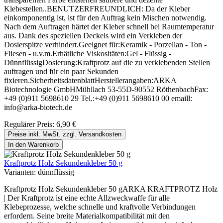
Klebestellen..BENUTZERFREUNDLICH: Da der Kleber
einkomponentig ist, ist für den Auftrag kein Mischen notwendig.
Nach dem Auftragen härtet der Kleber schnell bei Raumtemperatur
aus. Dank des speziellen Deckels wird ein Verkleben der
Dosierspitze verhindert.Geeignet für:Keramik - Porzellan - Ton -
Fliesen - u.v.m.Erhätliche Viskositäten:Gel - Flüssig -
DünnflüssigDosierung:Kraftprotz auf die zu verklebenden Stellen
auftragen und für ein paar Sekunden
fixieren.SicherheitsdatenblattHerstellerangaben:ARKA
Biotechnologie GmbHMühllach 53-55D-90552 RöthenbachFax:
+49 (0)911 5698610 29 Tel.:+49 (0)911 5698610 00 emaill:
info@arka-biotech.de
Regulärer Preis:
6,90 €
Preise inkl. MwSt. zzgl. Versandkosten
In den Warenkorb
Kraftprotz Holz Sekundenkleber 50 g
Varianten:
dünnflüssig
Kraftprotz Holz Sekundenkleber 50 gARKA KRAFTPROTZ Holz
| Der Kraftprotz ist eine echte Allzweckwaffe für alle
Klebeprozesse, welche schnelle und kraftvolle Verbindungen
erfordern. Seine breite Materialkompatibilität mit den