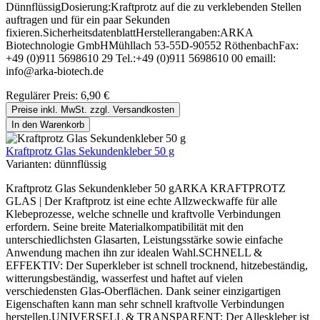
DünnflüssigDosierung:Kraftprotz auf die zu verklebenden Stellen
auftragen und für ein paar Sekunden
fixieren.SicherheitsdatenblattHerstellerangaben:ARKA
Biotechnologie GmbHMühllach 53-55D-90552 RöthenbachFax:
+49 (0)911 5698610 29 Tel.:+49 (0)911 5698610 00 emaill:
info@arka-biotech.de
Regulärer Preis:
6,90 €
Preise inkl. MwSt. zzgl. Versandkosten
In den Warenkorb
Kraftprotz Glas Sekundenkleber 50 g
Varianten:
dünnflüssig
Kraftprotz Glas Sekundenkleber 50 gARKA KRAFTPROTZ
GLAS | Der Kraftprotz ist eine echte Allzweckwaffe für alle
Klebeprozesse, welche schnelle und kraftvolle Verbindungen
erfordern. Seine breite Materialkompatibilität mit den
unterschiedlichsten Glasarten, Leistungsstärke sowie einfache
Anwendung machen ihn zur idealen Wahl.SCHNELL &
EFFEKTIV: Der Superkleber ist schnell trocknend, hitzebeständig,
witterungsbeständig, wasserfest und haftet auf vielen
verschiedensten Glas-Oberflächen. Dank seiner einzigartigen
Eigenschaften kann man sehr schnell kraftvolle Verbindungen
herstellen.UNIVERSELL & TRANSPARENT: Der Alleskleber ist