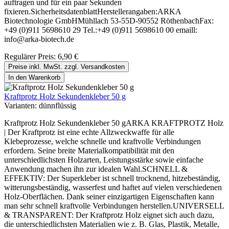
auftragen und für ein paar Sekunden
fixieren.SicherheitsdatenblattHerstellerangaben:ARKA
Biotechnologie GmbHMühllach 53-55D-90552 RöthenbachFax:
+49 (0)911 5698610 29 Tel.:+49 (0)911 5698610 00 emaill:
info@arka-biotech.de
Regulärer Preis:
6,90 €
Preise inkl. MwSt. zzgl. Versandkosten
In den Warenkorb
Kraftprotz Holz Sekundenkleber 50 g
Varianten:
dünnflüssig
Kraftprotz Holz Sekundenkleber 50 gARKA KRAFTPROTZ Holz
| Der Kraftprotz ist eine echte Allzweckwaffe für alle
Klebeprozesse, welche schnelle und kraftvolle Verbindungen
erfordern. Seine breite Materialkompatibilität mit den
unterschiedlichsten Holzarten, Leistungsstärke sowie einfache
Anwendung machen ihn zur idealen Wahl.SCHNELL &
EFFEKTIV: Der Superkleber ist schnell trocknend, hitzebeständig,
witterungsbeständig, wasserfest und haftet auf vielen verschiedenen
Holz-Oberflächen. Dank seiner einzigartigen Eigenschaften kann
man sehr schnell kraftvolle Verbindungen herstellen.UNIVERSELL
& TRANSPARENT: Der Kraftprotz Holz eignet sich auch dazu,
die unterschiedlichsten Materialien wie z. B. Glas, Plastik, Metalle,