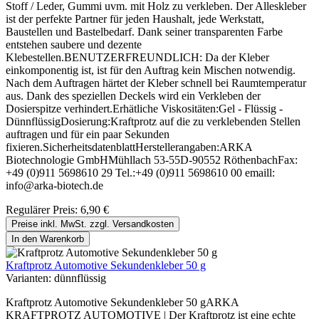
Stoff / Leder, Gummi uvm. mit Holz zu verkleben. Der Alleskleber
ist der perfekte Partner für jeden Haushalt, jede Werkstatt,
Baustellen und Bastelbedarf. Dank seiner transparenten Farbe
entstehen saubere und dezente
Klebestellen.BENUTZERFREUNDLICH: Da der Kleber
einkomponentig ist, ist für den Auftrag kein Mischen notwendig.
Nach dem Auftragen härtet der Kleber schnell bei Raumtemperatur
aus. Dank des speziellen Deckels wird ein Verkleben der
Dosierspitze verhindert.Erhätliche Viskositäten:Gel - Flüssig -
DünnflüssigDosierung:Kraftprotz auf die zu verklebenden Stellen
auftragen und für ein paar Sekunden
fixieren.SicherheitsdatenblattHerstellerangaben:ARKA
Biotechnologie GmbHMühllach 53-55D-90552 RöthenbachFax:
+49 (0)911 5698610 29 Tel.:+49 (0)911 5698610 00 emaill:
info@arka-biotech.de
Regulärer Preis:
6,90 €
Preise inkl. MwSt. zzgl. Versandkosten
In den Warenkorb
Kraftprotz Automotive Sekundenkleber 50 g
Varianten:
dünnflüssig
Kraftprotz Automotive Sekundenkleber 50 gARKA
KRAFTPROTZ AUTOMOTIVE | Der Kraftprotz ist eine echte