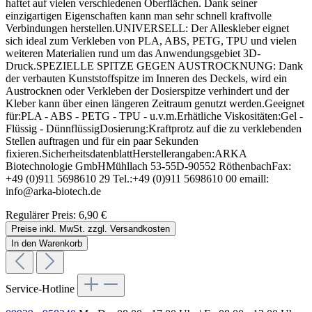
haftet auf vielen verschiedenen Oberflächen. Dank seiner
einzigartigen Eigenschaften kann man sehr schnell kraftvolle
Verbindungen herstellen.UNIVERSELL: Der Alleskleber eignet
sich ideal zum Verkleben von PLA, ABS, PETG, TPU und vielen
weiteren Materialien rund um das Anwendungsgebiet 3D-
Druck.SPEZIELLE SPITZE GEGEN AUSTROCKNUNG: Dank
der verbauten Kunststoffspitze im Inneren des Deckels, wird ein
Austrocknen oder Verkleben der Dosierspitze verhindert und der
Kleber kann über einen längeren Zeitraum genutzt werden.Geeignet
für:PLA - ABS - PETG - TPU - u.v.m.Erhätliche Viskositäten:Gel -
Flüssig - DünnflüssigDosierung:Kraftprotz auf die zu verklebenden
Stellen auftragen und für ein paar Sekunden
fixieren.SicherheitsdatenblattHerstellerangaben:ARKA
Biotechnologie GmbHMühllach 53-55D-90552 RöthenbachFax:
+49 (0)911 5698610 29 Tel.:+49 (0)911 5698610 00 emaill:
info@arka-biotech.de
Regulärer Preis:
6,90 €
Preise inkl. MwSt. zzgl. Versandkosten
In den Warenkorb
Service-Hotline