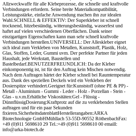
Allzweckwaffe für alle Klebeprozesse, die schnelle und kraftvolle
Verbindungen erfordern. Seine breite Materialkompatibilität,
Leistungsstärke, einfache Anwendung machen ihn zur idealen
Wahl.SCHNELL & EFFEKTIV: Der Superkleber ist schnell
trocknend, hitzebeständig, witterungsbeständig, wasserfest und
haftet auf vielen verschiedenen Oberflächen. Dank seiner
einzigartigen Eigenschaften kann man sehr schnell kraftvolle
Verbindungen herstellen.UNIVERSELL: Der Alleskleber eignet
sich ideal zum Verkleben von Metallen, Kunststoff, Plastik, Holz,
Glas, Stoffen, Leder, Gummi uvm. Der perfekte Partner für jeden
Haushalt, jede Werkstatt, Baustellen und
Bastelbedarf.BENUTZERFREUNDLICH: Da der Kleber
einkomponentig ist, ist für den Auftrag kein Mischen notwendig.
Nach dem Auftragen härtet der Kleber schnell bei Raumtemperatur
aus. Dank des speziellen Deckels wird ein Verkleben der
Dosierspitze verhindert.Geeignet für:Kunststoff (ohne PE & PP) -
Metall - Aluminium - Gummi - Leder - Holz - Porzellan - Stein -
Glas - u.v.m.Erhätliche Viskositäten:Gel - Flüssig -
DünnflüssigDosierung:Kraftprotz auf die zu verklebenden Stellen
auftragen und für ein paar Sekunden
fixieren.SicherheitsdatenblattHerstellerangaben:ARKA
Biotechnologie GmbHMühllach 53-55D-90552 RöthenbachFax:
+49 (0)911 5698610 29 Tel.:+49 (0)911 5698610 00 emaill:
info@arka-biotech.de