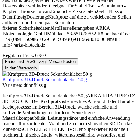
aus. Dank des speziellen Deckels wird ein Verkleben der
Dosierspitze verhindert.Geeignet für:Stahl/Eisen - Aluminium -
Kupfer - Bronze - u.v.m.Erhätliche Viskositäten:Gel - Flüssig -
DünnflüssigDosierung:Kraftprotz auf die zu verklebenden Stellen
auftragen und für ein paar Sekunden
fixieren.SicherheitsdatenblattHerstellerangaben:ARKA
Biotechnologie GmbHMühllach 53-55D-90552 RöthenbachFax:
+49 (0)911 5698610 29 Tel.:+49 (0)911 5698610 00 emaill:
info@arka-biotech.de
Regulärer Preis:
6,90 €
Preise inkl. MwSt. zzgl. Versandkosten
In den Warenkorb
Kraftprotz 3D-Druck Sekundenkleber 50 g
Varianten:
dünnflüssig
Kraftprotz 3D-Druck Sekundenkleber 50 gARKA KRAFTPROTZ
3D-DRUCK | Der Kraftprotz ist ein echtes Allround-Talent für alle
Klebeprozesse im Bereich 3D-Druck, welche schnelle und
kraftvolle Verbindungen erfordern. Seine breite
Materialkompatibilität, Leistungsstärke und einfache Anwendung
machen ihn zur idealen Wahl und zu einem sinnvollen 3D Drucker
Zubehör.SCHNELL & EFFEKTIV: Der Superkleber ist schnell
trocknend, hitzebeständig, witterungsbeständig, wasserfest und