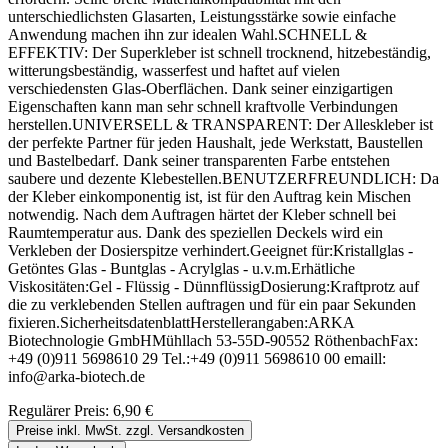
unterschiedlichsten Glasarten, Leistungsstärke sowie einfache
Anwendung machen ihn zur idealen Wahl.SCHNELL &
EFFEKTIV: Der Superkleber ist schnell trocknend, hitzebeständig,
witterungsbeständig, wasserfest und haftet auf vielen
verschiedensten Glas-Oberflächen. Dank seiner einzigartigen
Eigenschaften kann man sehr schnell kraftvolle Verbindungen
herstellen.UNIVERSELL & TRANSPARENT: Der Alleskleber ist
der perfekte Partner für jeden Haushalt, jede Werkstatt, Baustellen
und Bastelbedarf. Dank seiner transparenten Farbe entstehen
saubere und dezente Klebestellen.BENUTZERFREUNDLICH: Da
der Kleber einkomponentig ist, ist für den Auftrag kein Mischen
notwendig. Nach dem Auftragen härtet der Kleber schnell bei
Raumtemperatur aus. Dank des speziellen Deckels wird ein
Verkleben der Dosierspitze verhindert.Geeignet für:Kristallglas -
Getöntes Glas - Buntglas - Acrylglas - u.v.m.Erhätliche
Viskositäten:Gel - Flüssig - DünnflüssigDosierung:Kraftprotz auf
die zu verklebenden Stellen auftragen und für ein paar Sekunden
fixieren.SicherheitsdatenblattHerstellerangaben:ARKA
Biotechnologie GmbHMühllach 53-55D-90552 RöthenbachFax:
+49 (0)911 5698610 29 Tel.:+49 (0)911 5698610 00 emaill:
info@arka-biotech.de
Regulärer Preis:
6,90 €
Preise inkl. MwSt. zzgl. Versandkosten