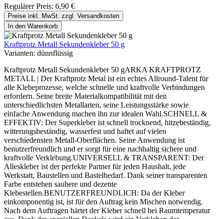
Regulärer Preis:
6,90 €
Preise inkl. MwSt. zzgl. Versandkosten
In den Warenkorb
Kraftprotz Metall Sekundenkleber 50 g
Varianten:
dünnflüssig
Kraftprotz Metall Sekundenkleber 50 gARKA KRAFTPROTZ
METALL | Der Kraftprotz Metal ist ein echtes Allround-Talent für
alle Klebeprozesse, welche schnelle und kraftvolle Verbindungen
erfordern. Seine breite Materialkompatibilität mit den
unterschiedlichsten Metallarten, seine Leistungsstärke sowie
einfache Anwendung machen ihn zur idealen Wahl.SCHNELL &
EFFEKTIV: Der Superkleber ist schnell trocknend, hitzebeständig,
witterungsbeständig, wasserfest und haftet auf vielen
verschiedensten Metall-Oberflächen. Seine Anwendung ist
benutzerfreundlich und er sorgt für eine nachhaltig sichere und
kraftvolle Verklebung.UNIVERSELL & TRANSPARENT: Der
Alleskleber ist der perfekte Partner für jeden Haushalt, jede
Werkstatt, Baustellen und Bastelbedarf. Dank seiner transparenten
Farbe entstehen saubere und dezente
Klebestellen.BENUTZERFREUNDLICH: Da der Kleber
einkomponentig ist, ist für den Auftrag kein Mischen notwendig.
Nach dem Auftragen härtet der Kleber schnell bei Raumtemperatur