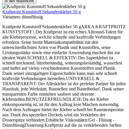
In den Warenkorb
Kraftprotz Kunststoff Sekundenkleber 50 g
Varianten:
dünnflüssig
Kraftprotz Kunststoff Sekundenkleber 50 gARKA KRAFTPROTZ
KUNSTSTOFF | Der Kraftprotz ist ein echtes Allround-Talent für
alle Klebeprozesse, welche schnelle und kraftvolle Verbindungen
erfordern. Seine breite Materialkompatibilität mit den
unterschiedlichsten Arten von Plastik und Kunstoffen, seine
Leistungsstärke sowie eine einfache Anwendung machen ihn zur
idealen Wahl.SCHNELL & EFFEKTIV: Der Superkleber ist
schnell trocknend, hitzebeständig, witterungsbeständig, wasserfest
und haftet auf vielen verschiedensten Kunststoffen und Plastik.
Dank seiner einzigartigen Eigenschaften kann man sehr schnell
kraftvolle Verbindungen herstellen.UNIVERSELL &
TRANSPARENT: Der Alleskleber ist der perfekte Partner für jeden
Haushalt, jede Werkstatt, Baustellen und Bastelbedarf. Dank seiner
transparenten Farbe entstehen saubere und dezente
Klebestellen.BENUTZERFREUNDLICH: Da der Kleber
einkomponentig ist, ist für den Auftrag kein Mischen notwendig.
Nach dem Auftragen härtet der Kleber schnell bei Raumtemperatur
aus. Dank des speziellen Deckels wird ein Verkleben der
Dosierspitze verhindert.Erhätliche Viskositäten:Gel - Flüssig -
DünnflüssigDosierung:Kraftprotz auf die zu verklebenden Stellen