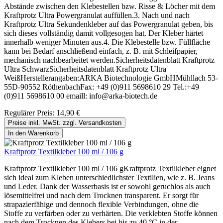
Abstände zwischen den Klebestellen bzw. Risse & Löcher mit dem
Kraftprotz Ultra Powergranulat auffüllen.3. Nach und nach
Kraftprotz Ultra Sekundenkleber auf das Powergranulat geben, bis
sich dieses vollständig damit vollgesogen hat. Der Kleber härtet
innerhalb weniger Minuten aus.4. Die Klebestelle bzw. Füllfläche
kann bei Bedarf anschließend einfach, z. B. mit Schleifpapier,
mechanisch nachbearbeitet werden.Sicherheitsdatenblatt Kraftprotz
Ultra SchwarzSicherheitsdatenblatt Kraftprotz Ultra
WeißHerstellerangaben:ARKA Biotechnologie GmbHMühllach 53-
55D-90552 RöthenbachFax: +49 (0)911 5698610 29 Tel.:+49
(0)911 5698610 00 emaill: info@arka-biotech.de
Regulärer Preis:
14,90 €
Preise inkl. MwSt. zzgl. Versandkosten
In den Warenkorb
Kraftprotz Textilkleber 100 ml / 106 g
Kraftprotz Textilkleber 100 ml / 106 gKraftprotz Textilkleber eignet
sich ideal zum Kleben unterschiedlichster Textilien, wie z. B. Jeans
und Leder. Dank der Wasserbasis ist er sowohl geruchlos als auch
lösemittelfrei und nach dem Trocknen transparent. Er sorgt für
strapazierfähige und dennoch flexible Verbindungen, ohne die
Stoffe zu verfärben oder zu verhärten. Die verklebten Stoffe können
nach dem Trocknen des Klebers bei bis zu 40 °C in der