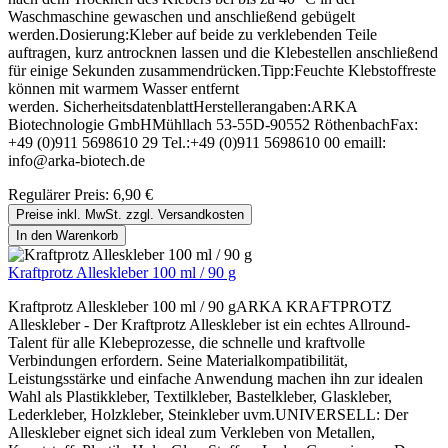
Waschmaschine gewaschen und anschließend gebügelt
werden.Dosierung:Kleber auf beide zu verklebenden Teile
auftragen, kurz antrocknen lassen und die Klebestellen anschließend
für einige Sekunden zusammendrücken.Tipp:Feuchte Klebstoffreste
können mit warmem Wasser entfernt
werden. SicherheitsdatenblattHerstellerangaben:ARKA
Biotechnologie GmbHMühllach 53-55D-90552 RöthenbachFax:
+49 (0)911 5698610 29 Tel.:+49 (0)911 5698610 00 emaill:
info@arka-biotech.de
Regulärer Preis:
6,90 €
Preise inkl. MwSt. zzgl. Versandkosten
In den Warenkorb
Kraftprotz Alleskleber 100 ml / 90 g
Kraftprotz Alleskleber 100 ml / 90 gARKA KRAFTPROTZ
Alleskleber - Der Kraftprotz Alleskleber ist ein echtes Allround-
Talent für alle Klebeprozesse, die schnelle und kraftvolle
Verbindungen erfordern. Seine Materialkompatibilität,
Leistungsstärke und einfache Anwendung machen ihn zur idealen
Wahl als Plastikkleber, Textilkleber, Bastelkleber, Glaskleber,
Lederkleber, Holzkleber, Steinkleber uvm.UNIVERSELL: Der
Alleskleber eignet sich ideal zum Verkleben von Metallen,