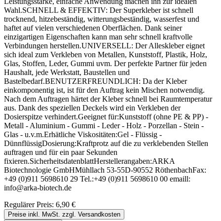
Leistungsstärke, einfache Anwendung machen ihn zur idealen
Wahl.SCHNELL & EFFEKTIV: Der Superkleber ist schnell
trocknend, hitzebeständig, witterungsbeständig, wasserfest und
haftet auf vielen verschiedenen Oberflächen. Dank seiner
einzigartigen Eigenschaften kann man sehr schnell kraftvolle
Verbindungen herstellen.UNIVERSELL: Der Alleskleber eignet
sich ideal zum Verkleben von Metallen, Kunststoff, Plastik, Holz,
Glas, Stoffen, Leder, Gummi uvm. Der perfekte Partner für jeden
Haushalt, jede Werkstatt, Baustellen und
Bastelbedarf.BENUTZERFREUNDLICH: Da der Kleber
einkomponentig ist, ist für den Auftrag kein Mischen notwendig.
Nach dem Auftragen härtet der Kleber schnell bei Raumtemperatur
aus. Dank des speziellen Deckels wird ein Verkleben der
Dosierspitze verhindert.Geeignet für:Kunststoff (ohne PE & PP) -
Metall - Aluminium - Gummi - Leder - Holz - Porzellan - Stein -
Glas - u.v.m.Erhätliche Viskositäten:Gel - Flüssig -
DünnflüssigDosierung:Kraftprotz auf die zu verklebenden Stellen
auftragen und für ein paar Sekunden
fixieren.SicherheitsdatenblattHerstellerangaben:ARKA
Biotechnologie GmbHMühllach 53-55D-90552 RöthenbachFax:
+49 (0)911 5698610 29 Tel.:+49 (0)911 5698610 00 emaill:
info@arka-biotech.de
Regulärer Preis:
6,90 €
Preise inkl. MwSt. zzgl. Versandkosten