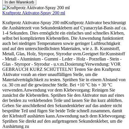
In den Warenkorb
Kraftprotz Aktivator-Spray 200 ml
Kraftprotz Aktivator-Spray 200 mlKraftprotz Aktivator beschleunigt
die Aushärtezeit von Sekundenklebern auf Cyanacrylat-Basis auf ca.
1-4 Sekunden. Dies ermöglicht ein einfaches und schnelles Kleben,
selbst bei komplizierten Klebestellen. Die Anwendung funktioniert
auch bei niedrigen Temperaturen sowie geringer Luftfeuchtigkeit
und auf den unterschiedlichsten Materialen, wie z. B. Kunststoff,
Metall, Glas, Holz, Styropor, Styrodur uvm.Geeignet für:Kunststoff
- Metall - Aluminium - Gummi - Leder - Holz - Porzellan - Stein -
Glas - Styropor - Styrodur - u.v.m.Dosierung:Verwendung: VOR
GEBRAUCH KURZ SCHÜTTELN! Testen Sie den Kraftprotz
Aktivator vorab an einer unauffälligen Stelle, um die
Materialverträglichkeit zu testen. Sprühen Sie in einem Abstand von
ca. 30 cm auf die gewünschte Stelle. Bei +10 °C bis + 30 °C
verwenden.Anwendung vor dem Klebevorgang: Reinigen Sie
zunächst die Klebestellen. Sprühen Sie den Aktivator nun auf eines
der beiden zu verklebenden Teile und lassen Sie ihn kurz ablüften.
Geben Sie anschließend den Sekundenkleber auf das andere nicht
besprühte Teil und fügen Sie beide Teile schnell zusammen, damit
der Klebstoff aushärten kann.Anwendung nach dem Klebevorgang:
Sprühen Sie direkt auf den aufgetragenen Sekundenkleber, um die
Aushärtung zu