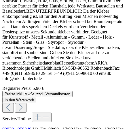
Kunststoff, Plastik, Holz, Glas, Stoffen, Leder, Gummi uvm. Der
perfekte Partner für jeden Haushalt, jede Werkstatt, Baustellen und
Bastelbedarf.BENUTZERFREUNDLICH: Da der Kleber
einkomponentig ist, ist für den Auftrag kein Mischen notwendig.
Nach dem Auftragen härtet der Kleber schnell bei Raumtemperatur
aus. Dank des speziellen Deckels wird ein Verkleben der
Dosierspitze unseres Sekundenkleber verhindert.Geeignet
für:Kunststoff - Metall - Aluminium - Gummi - Leder - Holz -
Porzellan - Stein - Glas - Styropor - Styrodur -
u.v.m.Dosierung:Sorgen Sie dafür, dass die Klebestellen trocken,
staubfrei und sauber sind. Geben Sie den Kleber auf die zu
verklebenden Stellen und drücken Sie diese kurz
zusammen.SicherheitsdatenblattHerstellerangaben:ARKA
Biotechnologie GmbHMühllach 53-55D-90552 RöthenbachFax:
+49 (0)911 5698610 29 Tel.:+49 (0)911 5698610 00 emaill:
info@arka-biotech.de
Regulärer Preis:
5,90 €
Preise inkl. MwSt. zzgl. Versandkosten
In den Warenkorb
Service-Hotline