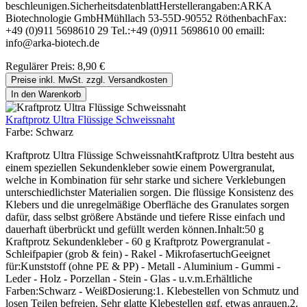
beschleunigen.SicherheitsdatenblattHerstellerangaben:ARKA
Biotechnologie GmbHMühllach 53-55D-90552 RöthenbachFax:
+49 (0)911 5698610 29 Tel.:+49 (0)911 5698610 00 emaill:
info@arka-biotech.de
Regulärer Preis:
8,90 €
Preise inkl. MwSt. zzgl. Versandkosten
In den Warenkorb
Kraftprotz Ultra Flüssige Schweissnaht
Farbe:
Schwarz
Kraftprotz Ultra Flüssige SchweissnahtKraftprotz Ultra besteht aus
einem speziellen Sekundenkleber sowie einem Powergranulat,
welche in Kombination für sehr starke und sichere Verklebungen
unterschiedlichster Materialien sorgen. Die flüssige Konsistenz des
Klebers und die unregelmäßige Oberfläche des Granulates sorgen
dafür, dass selbst größere Abstände und tiefere Risse einfach und
dauerhaft überbrückt und gefüllt werden können.Inhalt:50 g
Kraftprotz Sekundenkleber - 60 g Kraftprotz Powergranulat -
Schleifpapier (grob & fein) - Rakel - MikrofasertuchGeeignet
für:Kunststoff (ohne PE & PP) - Metall - Aluminium - Gummi -
Leder - Holz - Porzellan - Stein - Glas - u.v.m.Erhältliche
Farben:Schwarz - WeißDosierung:1. Klebestellen von Schmutz und
losen Teilen befreien. Sehr glatte Klebestellen ggf. etwas anrauen.2.