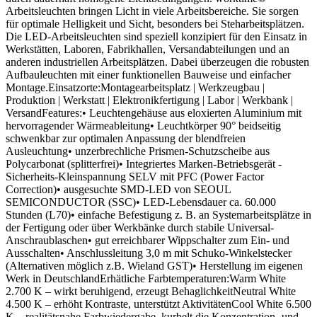
Arbeitsleuchten bringen Licht in viele Arbeitsbereiche. Sie sorgen
für optimale Helligkeit und Sicht, besonders bei Steharbeitsplätzen.
Die LED-Arbeitsleuchten sind speziell konzipiert für den Einsatz in
Werkstätten, Laboren, Fabrikhallen, Versandabteilungen und an
anderen industriellen Arbeitsplätzen. Dabei überzeugen die robusten
Aufbauleuchten mit einer funktionellen Bauweise und einfacher
Montage.Einsatzorte:Montagearbeitsplatz | Werkzeugbau |
Produktion | Werkstatt | Elektronikfertigung | Labor | Werkbank |
VersandFeatures:• Leuchtengehäuse aus eloxierten Aluminium mit
hervorragender Wärmeableitung• Leuchtkörper 90° beidseitig
schwenkbar zur optimalen Anpassung der blendfreien
Ausleuchtung• unzerbrechliche Prismen-Schutzscheibe aus
Polycarbonat (splitterfrei)• Integriertes Marken-Betriebsgerät -
Sicherheits-Kleinspannung SELV mit PFC (Power Factor
Correction)• ausgesuchte SMD-LED von SEOUL
SEMICONDUCTOR (SSC)• LED-Lebensdauer ca. 60.000
Stunden (L70)• einfache Befestigung z. B. an Systemarbeitsplätze in
der Fertigung oder über Werkbänke durch stabile Universal-
Anschraublaschen• gut erreichbarer Wippschalter zum Ein- und
Ausschalten• Anschlussleitung 3,0 m mit Schuko-Winkelstecker
(Alternativen möglich z.B. Wieland GST)• Herstellung im eigenen
Werk in DeutschlandErhätliche Farbtemperaturen:Warm White
2.700 K – wirkt beruhigend, erzeugt BehaglichkeitNeutral White
4.500 K – erhöht Kontraste, unterstützt AktivitätenCool White 6.500
K – realitätsnahe Farbwiedergabe, kurbelt die Konzentration- und