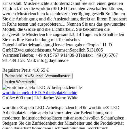
Einsatzfall. Musterleuchte anfordern:Damit Sie sich einen genauen
Eindruck über die worktime® LED Leuchten verschaffen können,
werden Musterleuchten kostenlos zur Verfügung gestellt.So können
Sie die Anbringung und die Ausleuchtung direkt an Ihrem Einsatzort
in Ruhe testen und ausprobieren.1. Nennen Sie uns das gewünschte
Modell, die Größe und die Lichtfarbe.2. Sie bekommen die
ausgewählte Musterleuchte zugesandt.3. 14 Tage nach Erhalt teilen
Sie uns Ihre Entscheidung mit.Technisches
DatenblattBetriebsanleitungHerstellerangaben:Tropical H. D.
GmbHZweigniederlassung WarmsenSapelloh 5131606
WarmsenTelefon: +49 (0) 5767 941439-0Telefax: +49 (0) 5767
941439-15E-Mail: info@daytime.de
Regulärer Preis:
410,55 €
Preise inkl. MwSt. zzgl. Versandkosten
In den Warenkorb
worktime apelo LED-Arbeitsplatzleuchte
Größe:
600 mm
|
Lichtfarbe:
Warm White
worktime® apelo LED-ArbeitsplatzleuchteDie worktime® LED
Arbeitsplatzleuchte apelo ist konzipiert zur Beleuchtung von
modernen Industriearbeitsplätzen mit anspruchsvollen Sehaufgaben.
Steigern Sie die Zufriedenheit der Mitarbeiter und die Produktivität
durch dauerhaft homogene Lichtbedingungen. worktime®