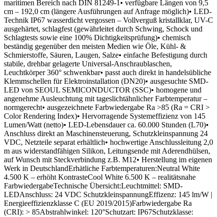
maritimen Bereich nach DIN 81249-1• verfügbare Längen von 9,5
cm – 192,0 cm (längere Ausführungen auf Anfrage möglich)• LED-
Technik IP67 wasserdicht vergossen – Vollverguß kristallklar, UV-C
ausgehärtet, schlagfest (gewährleitet durch Schwing, Schock und
Schlagtests sowie eine 100% Dichtigkeitsprüfung)• chemisch
beständig gegenüber den meisten Medien wie Öle, Kühl- &
Schmierstoffe, Säuren, Laugen, Salze• einfache Befestigung durch
stabile, drehbar gelagerte Universal-Anschraublaschen,
Leuchtkörper 360° schwenkbar• passt auch direkt in handelsübliche
Klemmschellen für Elektroinstallation (DN20)• ausgesuchte SMD-
LED von SEOUL SEMICONDUCTOR (SSC)• homogene und
angenehme Ausleuchtung mit tageslichtähnlicher Farbtemperatur –
normgerecht• ausgezeichnete Farbwiedergabe Ra >85 (Ra = CRI >
Color Rendering Index)• Hervorragende Systemeffizienz von 145
Lumen/Watt (netto)• LED-Lebensdauer ca. 60.000 Stunden (L70)•
Anschluss direkt an Maschinensteuerung, Schutzkleinspannung 24
VDC, Netzteile separat erhältlich• hochwertige Anschlussleitung 2,0
m aus widerstandfähigen Silikon, Leitungsende mit Aderendhülsen,
auf Wunsch mit Steckverbindung z.B. M12• Herstellung im eigenen
Werk in DeutschlandErhätliche Farbtemperaturen:Neutral White
4.500 K – erhöht KontrasteCool White 6.500 K – realitätsnahe
FarbwiedergabeTechnische Übersicht:Leuchtmittel: SMD-
LEDAnschluss: 24 VDC SchutzkleinspannungEffizenz: 145 lm/W |
Energieeffizienzklasse C (EU 2019/2015)Farbwiedergabe Ra
(CRI): > 85Abstrahlwinkel: 120°Schutzart: IP67Schutzklasse: