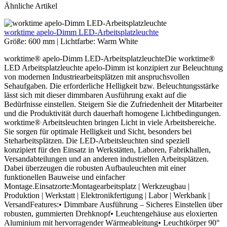
Ähnliche Artikel
worktime apelo-Dimm LED-Arbeitsplatzleuchte
Größe:
600 mm
|
Lichtfarbe:
Warm White
worktime® apelo-Dimm LED-ArbeitsplatzleuchteDie worktime®
LED Arbeitsplatzleuchte apelo-Dimm ist konzipiert zur Beleuchtung
von modernen Industriearbeitsplätzen mit anspruchsvollen
Sehaufgaben. Die erforderliche Helligkeit bzw. Beleuchtungsstärke
lässt sich mit dieser dimmbaren Ausführung exakt auf die
Bedürfnisse einstellen. Steigern Sie die Zufriedenheit der Mitarbeiter
und die Produktivität durch dauerhaft homogene Lichtbedingungen.
worktime® Arbeitsleuchten bringen Licht in viele Arbeitsbereiche.
Sie sorgen für optimale Helligkeit und Sicht, besonders bei
Steharbeitsplätzen. Die LED-Arbeitsleuchten sind speziell
konzipiert für den Einsatz in Werkstätten, Laboren, Fabrikhallen,
Versandabteilungen und an anderen industriellen Arbeitsplätzen.
Dabei überzeugen die robusten Aufbauleuchten mit einer
funktionellen Bauweise und einfacher
Montage.Einsatzorte:Montagearbeitsplatz | Werkzeugbau |
Produktion | Werkstatt | Elektronikfertigung | Labor | Werkbank |
VersandFeatures:• Dimmbare Ausführung – Sicheres Einstellen über
robusten, gummierten Drehknopf• Leuchtengehäuse aus eloxierten
Aluminium mit hervorragender Wärmeableitung• Leuchtkörper 90°