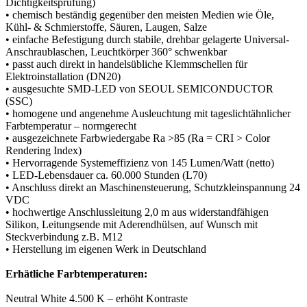
Dichtigkeitsprüfung)
• chemisch beständig gegenüber den meisten Medien wie Öle,
Kühl- & Schmierstoffe, Säuren, Laugen, Salze
• einfache Befestigung durch stabile, drehbar gelagerte Universal-
Anschraublaschen, Leuchtkörper 360° schwenkbar
• passt auch direkt in handelsübliche Klemmschellen für
Elektroinstallation (DN20)
• ausgesuchte SMD-LED von SEOUL SEMICONDUCTOR
(SSC)
• homogene und angenehme Ausleuchtung mit tageslichtähnlicher
Farbtemperatur – normgerecht
• ausgezeichnete Farbwiedergabe Ra >85 (Ra = CRI > Color
Rendering Index)
• Hervorragende Systemeffizienz von 145 Lumen/Watt (netto)
• LED-Lebensdauer ca. 60.000 Stunden (L70)
• Anschluss direkt an Maschinensteuerung, Schutzkleinspannung 24
VDC
• hochwertige Anschlussleitung 2,0 m aus widerstandfähigen
Silikon, Leitungsende mit Aderendhülsen, auf Wunsch mit
Steckverbindung z.B. M12
• Herstellung im eigenen Werk in Deutschland
Erhätliche Farbtemperaturen:
Neutral White 4.500 K – erhöht Kontraste