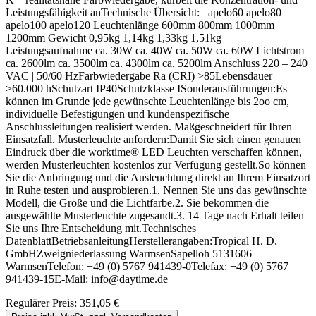
Leistungsfähigkeit anTechnische Übersicht: apelo60 apelo80
apelo100 apelo120 Leuchtenlänge 600mm 800mm 1000mm
1200mm Gewicht 0,95kg 1,14kg 1,33kg 1,51kg
Leistungsaufnahme ca. 30W ca. 40W ca. 50W ca. 60W Lichtstrom
ca. 2600lm ca. 3500lm ca. 4300lm ca. 5200lm Anschluss 220 – 240
VAC | 50/60 HzFarbwiedergabe Ra (CRI) >85Lebensdauer
>60.000 hSchutzart IP40Schutzklasse ISonderausführungen:Es
können im Grunde jede gewünschte Leuchtenlänge bis 2oo cm,
individuelle Befestigungen und kundenspezifische
Anschlussleitungen realisiert werden. Maßgeschneidert für Ihren
Einsatzfall. Musterleuchte anfordern:Damit Sie sich einen genauen
Eindruck über die worktime® LED Leuchten verschaffen können,
werden Musterleuchten kostenlos zur Verfügung gestellt.So können
Sie die Anbringung und die Ausleuchtung direkt an Ihrem Einsatzort
in Ruhe testen und ausprobieren.1. Nennen Sie uns das gewünschte
Modell, die Größe und die Lichtfarbe.2. Sie bekommen die
ausgewählte Musterleuchte zugesandt.3. 14 Tage nach Erhalt teilen
Sie uns Ihre Entscheidung mit.Technisches
DatenblattBetriebsanleitungHerstellerangaben:Tropical H. D.
GmbHZweigniederlassung WarmsenSapelloh 5131606
WarmsenTelefon: +49 (0) 5767 941439-0Telefax: +49 (0) 5767
941439-15E-Mail: info@daytime.de
Regulärer Preis:
351,05 €