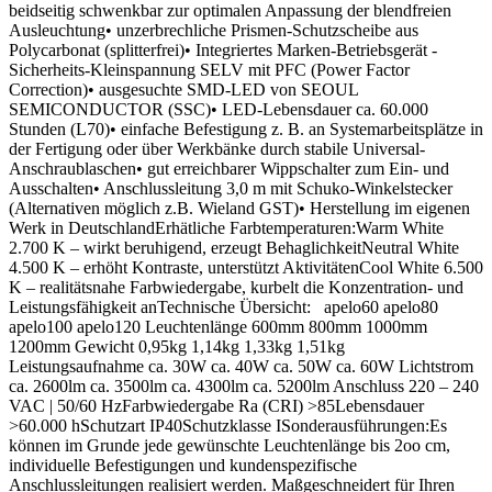
beidseitig schwenkbar zur optimalen Anpassung der blendfreien
Ausleuchtung• unzerbrechliche Prismen-Schutzscheibe aus
Polycarbonat (splitterfrei)• Integriertes Marken-Betriebsgerät -
Sicherheits-Kleinspannung SELV mit PFC (Power Factor
Correction)• ausgesuchte SMD-LED von SEOUL
SEMICONDUCTOR (SSC)• LED-Lebensdauer ca. 60.000
Stunden (L70)• einfache Befestigung z. B. an Systemarbeitsplätze in
der Fertigung oder über Werkbänke durch stabile Universal-
Anschraublaschen• gut erreichbarer Wippschalter zum Ein- und
Ausschalten• Anschlussleitung 3,0 m mit Schuko-Winkelstecker
(Alternativen möglich z.B. Wieland GST)• Herstellung im eigenen
Werk in DeutschlandErhätliche Farbtemperaturen:Warm White
2.700 K – wirkt beruhigend, erzeugt BehaglichkeitNeutral White
4.500 K – erhöht Kontraste, unterstützt AktivitätenCool White 6.500
K – realitätsnahe Farbwiedergabe, kurbelt die Konzentration- und
Leistungsfähigkeit anTechnische Übersicht: apelo60 apelo80
apelo100 apelo120 Leuchtenlänge 600mm 800mm 1000mm
1200mm Gewicht 0,95kg 1,14kg 1,33kg 1,51kg
Leistungsaufnahme ca. 30W ca. 40W ca. 50W ca. 60W Lichtstrom
ca. 2600lm ca. 3500lm ca. 4300lm ca. 5200lm Anschluss 220 – 240
VAC | 50/60 HzFarbwiedergabe Ra (CRI) >85Lebensdauer
>60.000 hSchutzart IP40Schutzklasse ISonderausführungen:Es
können im Grunde jede gewünschte Leuchtenlänge bis 2oo cm,
individuelle Befestigungen und kundenspezifische
Anschlussleitungen realisiert werden. Maßgeschneidert für Ihren