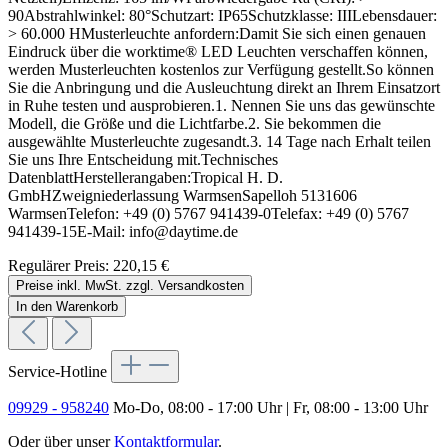
90Abstrahlwinkel: 80°Schutzart: IP65Schutzklasse: IIILebensdauer:
> 60.000 HMusterleuchte anfordern:Damit Sie sich einen genauen
Eindruck über die worktime® LED Leuchten verschaffen können,
werden Musterleuchten kostenlos zur Verfügung gestellt.So können
Sie die Anbringung und die Ausleuchtung direkt an Ihrem Einsatzort
in Ruhe testen und ausprobieren.1. Nennen Sie uns das gewünschte
Modell, die Größe und die Lichtfarbe.2. Sie bekommen die
ausgewählte Musterleuchte zugesandt.3. 14 Tage nach Erhalt teilen
Sie uns Ihre Entscheidung mit.Technisches
DatenblattHerstellerangaben:Tropical H. D.
GmbHZweigniederlassung WarmsenSapelloh 5131606
WarmsenTelefon: +49 (0) 5767 941439-0Telefax: +49 (0) 5767
941439-15E-Mail: info@daytime.de
Regulärer Preis:
220,15 €
Preise inkl. MwSt. zzgl. Versandkosten
In den Warenkorb
Service-Hotline
09929 - 958240
Mo-Do, 08:00 - 17:00 Uhr | Fr, 08:00 - 13:00 Uhr
Oder über unser
Kontaktformular
.