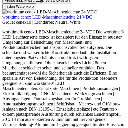
Preise inkl. MwSt. zzgl. Versandkosten
In den Warenkorb
worktime cenex LED-Maschinenleuchte 24 VDC
Größe:
cenex10
|
Lichtfarbe:
Neutral White
worktime® cenex LED-Maschinenleuchte 24 VDCDie worktime®
LED Leuchtenserie cenex ist konzipiert für den Einsatz in rauester
Umgebung zur Beleuchtung von Maschinen- und
Produktionsbereichen mit anspruchsvollen Sehaufgaben. Die
schlanke und wasserdichte Konstruktion erlaubt die Installation
unter engsten Platzverhältnissen und trotzt widrigsten
Umgebungseinflüssen. Ohne ausreichendes Licht können
Mitarbeiter schlechter sehen und schneller ermüden. Das
beeinträchtigt sowohl die Sicherheit als auch die Effizienz. Eine
spezielle Art von Beleuchtung, die für die Produktion besonders
geeignet ist, sind worktime® LED-
Maschinenleuchten.Einsatzorte:Maschinen | Produktionsanlagen |
Elektronikfertigung | CNC-Maschinen | Werkzeugmaschinen |
Absauganlagen | Dunstabzugshauben für Großküchen |
Automatisierungsmaschinen | Schiffsbau | Meeres- und Offshore-
Anlagen nach DIN 13195-1 | Einzelarbeitsplätze | etc.Features:•
extrem platzsparende Ausführung durch schlankes Leuchtenprofil
20 x 14 mm aus eloxierten Aluminium mit hervorragender
Wärmeableitung• Aluminium-Legierung geeignet für den Einsatz im