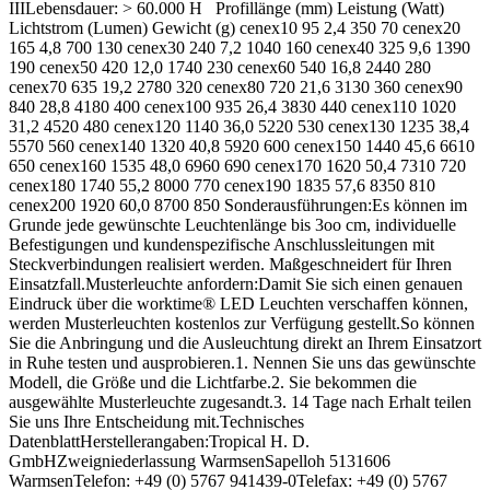
IIILebensdauer: > 60.000 H Profillänge (mm) Leistung (Watt)
Lichtstrom (Lumen) Gewicht (g) cenex10 95 2,4 350 70 cenex20
165 4,8 700 130 cenex30 240 7,2 1040 160 cenex40 325 9,6 1390
190 cenex50 420 12,0 1740 230 cenex60 540 16,8 2440 280
cenex70 635 19,2 2780 320 cenex80 720 21,6 3130 360 cenex90
840 28,8 4180 400 cenex100 935 26,4 3830 440 cenex110 1020
31,2 4520 480 cenex120 1140 36,0 5220 530 cenex130 1235 38,4
5570 560 cenex140 1320 40,8 5920 600 cenex150 1440 45,6 6610
650 cenex160 1535 48,0 6960 690 cenex170 1620 50,4 7310 720
cenex180 1740 55,2 8000 770 cenex190 1835 57,6 8350 810
cenex200 1920 60,0 8700 850 Sonderausführungen:Es können im
Grunde jede gewünschte Leuchtenlänge bis 3oo cm, individuelle
Befestigungen und kundenspezifische Anschlussleitungen mit
Steckverbindungen realisiert werden. Maßgeschneidert für Ihren
Einsatzfall.Musterleuchte anfordern:Damit Sie sich einen genauen
Eindruck über die worktime® LED Leuchten verschaffen können,
werden Musterleuchten kostenlos zur Verfügung gestellt.So können
Sie die Anbringung und die Ausleuchtung direkt an Ihrem Einsatzort
in Ruhe testen und ausprobieren.1. Nennen Sie uns das gewünschte
Modell, die Größe und die Lichtfarbe.2. Sie bekommen die
ausgewählte Musterleuchte zugesandt.3. 14 Tage nach Erhalt teilen
Sie uns Ihre Entscheidung mit.Technisches
DatenblattHerstellerangaben:Tropical H. D.
GmbHZweigniederlassung WarmsenSapelloh 5131606
WarmsenTelefon: +49 (0) 5767 941439-0Telefax: +49 (0) 5767