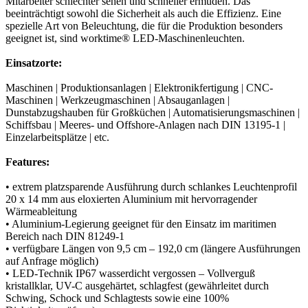
Mitarbeiter schlechter sehen und schneller ermüden. Das
beeinträchtigt sowohl die Sicherheit als auch die Effizienz. Eine
spezielle Art von Beleuchtung, die für die Produktion besonders
geeignet ist, sind worktime® LED-Maschinenleuchten.
Einsatzorte:
Maschinen | Produktionsanlagen | Elektronikfertigung | CNC-
Maschinen | Werkzeugmaschinen | Absauganlagen |
Dunstabzugshauben für Großküchen | Automatisierungsmaschinen |
Schiffsbau | Meeres- und Offshore-Anlagen nach DIN 13195-1 |
Einzelarbeitsplätze | etc.
Features:
• extrem platzsparende Ausführung durch schlankes Leuchtenprofil
20 x 14 mm aus eloxierten Aluminium mit hervorragender
Wärmeableitung
• Aluminium-Legierung geeignet für den Einsatz im maritimen
Bereich nach DIN 81249-1
• verfügbare Längen von 9,5 cm – 192,0 cm (längere Ausführungen
auf Anfrage möglich)
• LED-Technik IP67 wasserdicht vergossen – Vollverguß
kristallklar, UV-C ausgehärtet, schlagfest (gewährleitet durch
Schwing, Schock und Schlagtests sowie eine 100%