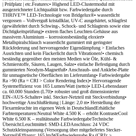
| Prüfplatz | etc.Features:• Highend LED-Clustermodul mit
ausgezeichneter Lichtqualität bzw. Farbwiedergabe durch
THRIVE™ LED-Technologie von Bridgelux®• wasserdicht
vergossen – Vollverguß kristallklar, UV-C ausgehärtet, schlagfest
(gewährleitet durch Schwing-, Schock- und Schlagtests sowie eine
Dichtigkeitsprüfung)• extrem flaches Leuchten-Gehäuse aus
massivem Aluminium – korrosionsbeständig eloxiert•
Metallspiralschlauch wasserdicht gummiert mit geringster
Rückfederung und hervorragender Eigendämpfung > Einfaches
Ausrichten und kein Flackerlicht durch Vibrationen!• chemisch
beständig gegenüber den meisten Medien wie Öle, Kühl- &
Schmierstoffe, Säuren, Laugen, Salze• einfache Befestigung durch
gummierten Neodym-Magnetfuß• Anschraub- und Anklebe-Platte
für unmagnetische Oberflächen im Lieferumfang• Farbwiedergabe
Ra >90 (Ra = CRI > Color Rendering Index)• Hervorragende
Systemeffizienz von 165 Lumen/Watt (netto)• LED-Lebensdauer
ca. 60.000 Stunden (L70)• robuster und groß dimensionierter
EIN-/AUS-Schalter• inkl. Stecker-Netzteil mit Steckverbindung•
hochwertige Anschlußleitung | Länge: 2,0 m• Herstellung der
Flexarmleuchte im eigenen Werk in DeutschlandErhätliche
Farbtemperaturen:Neutral White 4.500 K – erhöht KontrasteCool
White 6.500 K – realitätsnahe FarbwiedergabeTechnische
Übersicht:Leuchtmittel: SMD-LEDAnschluss: 24 VDC
Schutzkleinspannung (Versorgung über mitgeliefertes Stecker-
Netzteil)Effizenz: 165 lm/WFarbwiedergabe Ra (CRI): >