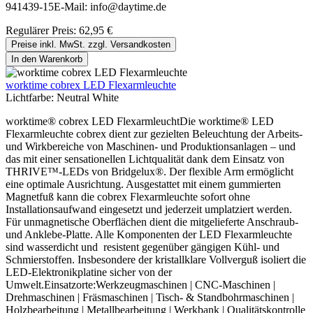
941439-15E-Mail: info@daytime.de
Regulärer Preis:
62,95 €
Preise inkl. MwSt. zzgl. Versandkosten
In den Warenkorb
worktime cobrex LED Flexarmleuchte
Lichtfarbe:
Neutral White
worktime® cobrex LED FlexarmleuchtDie worktime® LED
Flexarmleuchte cobrex dient zur gezielten Beleuchtung der Arbeits-
und Wirkbereiche von Maschinen- und Produktionsanlagen – und
das mit einer sensationellen Lichtqualität dank dem Einsatz von
THRIVE™-LEDs von Bridgelux®. Der flexible Arm ermöglicht
eine optimale Ausrichtung. Ausgestattet mit einem gummierten
Magnetfuß kann die cobrex Flexarmleuchte sofort ohne
Installationsaufwand eingesetzt und jederzeit umplatziert werden.
Für unmagnetische Oberflächen dient die mitgelieferte Anschraub-
und Anklebe-Platte. Alle Komponenten der LED Flexarmleuchte
sind wasserdicht und resistent gegenüber gängigen Kühl- und
Schmierstoffen. Insbesondere der kristallklare Vollverguß isoliert die
LED-Elektronikplatine sicher von der
Umwelt.Einsatzorte:Werkzeugmaschinen | CNC-Maschinen |
Drehmaschinen | Fräsmaschinen | Tisch- & Standbohrmaschinen |
Holzbearbeitung | Metallbearbeitung | Werkbank | Qualitätskontrolle