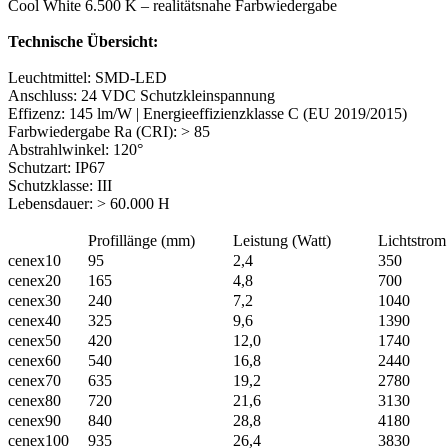
Cool White 6.500 K – realitätsnahe Farbwiedergabe
Technische Übersicht:
Leuchtmittel: SMD-LED
Anschluss: 24 VDC Schutzkleinspannung
Effizenz: 145 lm/W | Energieeffizienzklasse C (EU 2019/2015)
Farbwiedergabe Ra (CRI): > 85
Abstrahlwinkel: 120°
Schutzart: IP67
Schutzklasse: III
Lebensdauer: > 60.000 H
Profillänge (mm)
Leistung (Watt)
Lichtstro
cenex10
95
2,4
350
cenex20
165
4,8
700
cenex30
240
7,2
1040
cenex40
325
9,6
1390
cenex50
420
12,0
1740
cenex60
540
16,8
2440
cenex70
635
19,2
2780
cenex80
720
21,6
3130
cenex90
840
28,8
4180
cenex100
935
26,4
3830