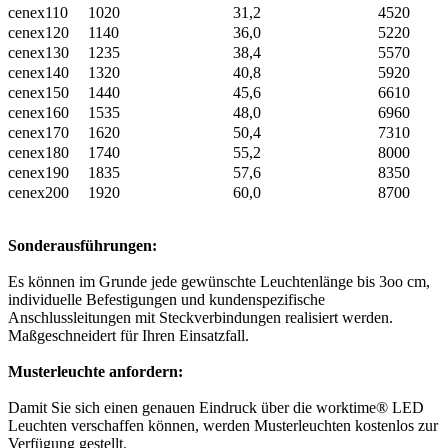
cenex110
1020
31,2
4520
cenex120
1140
36,0
5220
cenex130
1235
38,4
5570
cenex140
1320
40,8
5920
cenex150
1440
45,6
6610
cenex160
1535
48,0
6960
cenex170
1620
50,4
7310
cenex180
1740
55,2
8000
cenex190
1835
57,6
8350
cenex200
1920
60,0
8700
Sonderausführungen:
Es können im Grunde jede gewünschte Leuchtenlänge bis 3oo cm,
individuelle Befestigungen und kundenspezifische
Anschlussleitungen mit Steckverbindungen realisiert werden.
Maßgeschneidert für Ihren Einsatzfall.
Musterleuchte anfordern:
Damit Sie sich einen genauen Eindruck über die worktime® LED
Leuchten verschaffen können, werden Musterleuchten kostenlos zur
Verfügung gestellt.