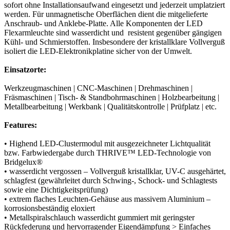
sofort ohne Installationsaufwand eingesetzt und jederzeit umplatziert
werden. Für unmagnetische Oberflächen dient die mitgelieferte
Anschraub- und Anklebe-Platte. Alle Komponenten der LED
Flexarmleuchte sind wasserdicht und resistent gegenüber gängigen
Kühl- und Schmierstoffen. Insbesondere der kristallklare Vollverguß
isoliert die LED-Elektronikplatine sicher von der Umwelt.
Einsatzorte:
Werkzeugmaschinen | CNC-Maschinen | Drehmaschinen |
Fräsmaschinen | Tisch- & Standbohrmaschinen | Holzbearbeitung |
Metallbearbeitung | Werkbank | Qualitätskontrolle | Prüfplatz | etc.
Features:
• Highend LED-Clustermodul mit ausgezeichneter Lichtqualität
bzw. Farbwiedergabe durch THRIVE™ LED-Technologie von
Bridgelux®
• wasserdicht vergossen – Vollverguß kristallklar, UV-C ausgehärtet,
schlagfest (gewährleitet durch Schwing-, Schock- und Schlagtests
sowie eine Dichtigkeitsprüfung)
• extrem flaches Leuchten-Gehäuse aus massivem Aluminium –
korrosionsbeständig eloxiert
• Metallspiralschlauch wasserdicht gummiert mit geringster
Rückfederung und hervorragender Eigendämpfung > Einfaches