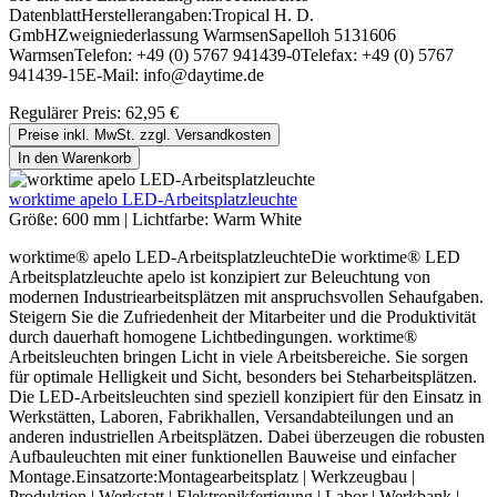
DatenblattHerstellerangaben:Tropical H. D.
GmbHZweigniederlassung WarmsenSapelloh 5131606
WarmsenTelefon: +49 (0) 5767 941439-0Telefax: +49 (0) 5767
941439-15E-Mail: info@daytime.de
Regulärer Preis:
62,95 €
Preise inkl. MwSt. zzgl. Versandkosten
In den Warenkorb
worktime apelo LED-Arbeitsplatzleuchte
Größe:
600 mm
|
Lichtfarbe:
Warm White
worktime® apelo LED-ArbeitsplatzleuchteDie worktime® LED
Arbeitsplatzleuchte apelo ist konzipiert zur Beleuchtung von
modernen Industriearbeitsplätzen mit anspruchsvollen Sehaufgaben.
Steigern Sie die Zufriedenheit der Mitarbeiter und die Produktivität
durch dauerhaft homogene Lichtbedingungen. worktime®
Arbeitsleuchten bringen Licht in viele Arbeitsbereiche. Sie sorgen
für optimale Helligkeit und Sicht, besonders bei Steharbeitsplätzen.
Die LED-Arbeitsleuchten sind speziell konzipiert für den Einsatz in
Werkstätten, Laboren, Fabrikhallen, Versandabteilungen und an
anderen industriellen Arbeitsplätzen. Dabei überzeugen die robusten
Aufbauleuchten mit einer funktionellen Bauweise und einfacher
Montage.Einsatzorte:Montagearbeitsplatz | Werkzeugbau |
Produktion | Werkstatt | Elektronikfertigung | Labor | Werkbank |