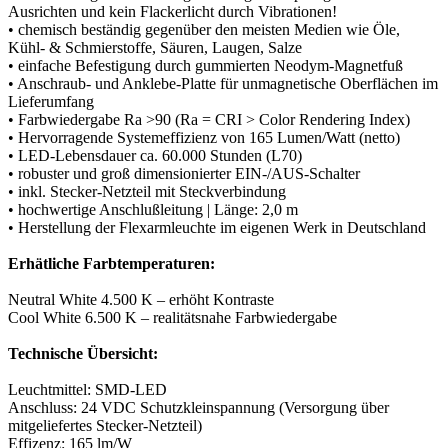
Ausrichten und kein Flackerlicht durch Vibrationen!
• chemisch beständig gegenüber den meisten Medien wie Öle,
Kühl- & Schmierstoffe, Säuren, Laugen, Salze
• einfache Befestigung durch gummierten Neodym-Magnetfuß
• Anschraub- und Anklebe-Platte für unmagnetische Oberflächen im
Lieferumfang
• Farbwiedergabe Ra >90 (Ra = CRI > Color Rendering Index)
• Hervorragende Systemeffizienz von 165 Lumen/Watt (netto)
• LED-Lebensdauer ca. 60.000 Stunden (L70)
• robuster und groß dimensionierter EIN-/AUS-Schalter
• inkl. Stecker-Netzteil mit Steckverbindung
• hochwertige Anschlußleitung | Länge: 2,0 m
• Herstellung der Flexarmleuchte im eigenen Werk in Deutschland
Erhätliche Farbtemperaturen:
Neutral White 4.500 K – erhöht Kontraste
Cool White 6.500 K – realitätsnahe Farbwiedergabe
Technische Übersicht:
Leuchtmittel: SMD-LED
Anschluss: 24 VDC Schutzkleinspannung (Versorgung über
mitgeliefertes Stecker-Netzteil)
Effizenz: 165 lm/W