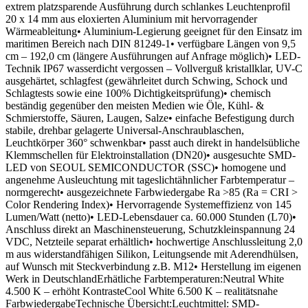
extrem platzsparende Ausführung durch schlankes Leuchtenprofil
20 x 14 mm aus eloxierten Aluminium mit hervorragender
Wärmeableitung• Aluminium-Legierung geeignet für den Einsatz im
maritimen Bereich nach DIN 81249-1• verfügbare Längen von 9,5
cm – 192,0 cm (längere Ausführungen auf Anfrage möglich)• LED-
Technik IP67 wasserdicht vergossen – Vollverguß kristallklar, UV-C
ausgehärtet, schlagfest (gewährleitet durch Schwing, Schock und
Schlagtests sowie eine 100% Dichtigkeitsprüfung)• chemisch
beständig gegenüber den meisten Medien wie Öle, Kühl- &
Schmierstoffe, Säuren, Laugen, Salze• einfache Befestigung durch
stabile, drehbar gelagerte Universal-Anschraublaschen,
Leuchtkörper 360° schwenkbar• passt auch direkt in handelsübliche
Klemmschellen für Elektroinstallation (DN20)• ausgesuchte SMD-
LED von SEOUL SEMICONDUCTOR (SSC)• homogene und
angenehme Ausleuchtung mit tageslichtähnlicher Farbtemperatur –
normgerecht• ausgezeichnete Farbwiedergabe Ra >85 (Ra = CRI >
Color Rendering Index)• Hervorragende Systemeffizienz von 145
Lumen/Watt (netto)• LED-Lebensdauer ca. 60.000 Stunden (L70)•
Anschluss direkt an Maschinensteuerung, Schutzkleinspannung 24
VDC, Netzteile separat erhältlich• hochwertige Anschlussleitung 2,0
m aus widerstandfähigen Silikon, Leitungsende mit Aderendhülsen,
auf Wunsch mit Steckverbindung z.B. M12• Herstellung im eigenen
Werk in DeutschlandErhätliche Farbtemperaturen:Neutral White
4.500 K – erhöht KontrasteCool White 6.500 K – realitätsnahe
FarbwiedergabeTechnische Übersicht:Leuchtmittel: SMD-