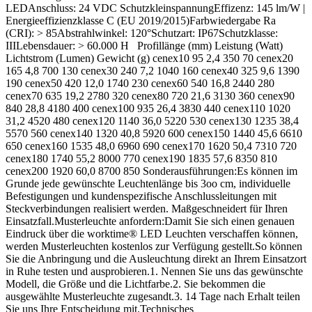
LEDAnschluss: 24 VDC SchutzkleinspannungEffizenz: 145 lm/W |
Energieeffizienzklasse C (EU 2019/2015)Farbwiedergabe Ra
(CRI): > 85Abstrahlwinkel: 120°Schutzart: IP67Schutzklasse:
IIILebensdauer: > 60.000 H Profillänge (mm) Leistung (Watt)
Lichtstrom (Lumen) Gewicht (g) cenex10 95 2,4 350 70 cenex20
165 4,8 700 130 cenex30 240 7,2 1040 160 cenex40 325 9,6 1390
190 cenex50 420 12,0 1740 230 cenex60 540 16,8 2440 280
cenex70 635 19,2 2780 320 cenex80 720 21,6 3130 360 cenex90
840 28,8 4180 400 cenex100 935 26,4 3830 440 cenex110 1020
31,2 4520 480 cenex120 1140 36,0 5220 530 cenex130 1235 38,4
5570 560 cenex140 1320 40,8 5920 600 cenex150 1440 45,6 6610
650 cenex160 1535 48,0 6960 690 cenex170 1620 50,4 7310 720
cenex180 1740 55,2 8000 770 cenex190 1835 57,6 8350 810
cenex200 1920 60,0 8700 850 Sonderausführungen:Es können im
Grunde jede gewünschte Leuchtenlänge bis 3oo cm, individuelle
Befestigungen und kundenspezifische Anschlussleitungen mit
Steckverbindungen realisiert werden. Maßgeschneidert für Ihren
Einsatzfall.Musterleuchte anfordern:Damit Sie sich einen genauen
Eindruck über die worktime® LED Leuchten verschaffen können,
werden Musterleuchten kostenlos zur Verfügung gestellt.So können
Sie die Anbringung und die Ausleuchtung direkt an Ihrem Einsatzort
in Ruhe testen und ausprobieren.1. Nennen Sie uns das gewünschte
Modell, die Größe und die Lichtfarbe.2. Sie bekommen die
ausgewählte Musterleuchte zugesandt.3. 14 Tage nach Erhalt teilen
Sie uns Ihre Entscheidung mit.Technisches