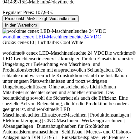
941439-15E-Mail: info@daytime.de
Regulärer Preis:
107,93 €
Preise inkl. MwSt. zzgl. Versandkosten
In den Warenkorb
worktime cenex LED-Maschinenleuchte 24 VDC
Größe:
cenex10
|
Lichtfarbe:
Cool White
worktime® cenex LED-Maschinenleuchte 24 VDCDie worktime®
LED Leuchtenserie cenex ist konzipiert für den Einsatz in rauester
Umgebung zur Beleuchtung von Maschinen- und
Produktionsbereichen mit anspruchsvollen Sehaufgaben. Die
schlanke und wasserdichte Konstruktion erlaubt die Installation
unter engsten Platzverhältnissen und trotzt widrigsten
Umgebungseinflüssen. Ohne ausreichendes Licht können
Mitarbeiter schlechter sehen und schneller ermüden. Das
beeinträchtigt sowohl die Sicherheit als auch die Effizienz. Eine
spezielle Art von Beleuchtung, die für die Produktion besonders
geeignet ist, sind worktime® LED-
Maschinenleuchten.Einsatzorte:Maschinen | Produktionsanlagen |
Elektronikfertigung | CNC-Maschinen | Werkzeugmaschinen |
Absauganlagen | Dunstabzugshauben für Großküchen |
Automatisierungsmaschinen | Schiffsbau | Meeres- und Offshore-
Anlagen nach DIN 13195-1 | Einzelarbeitsplätze | etc.Features:•