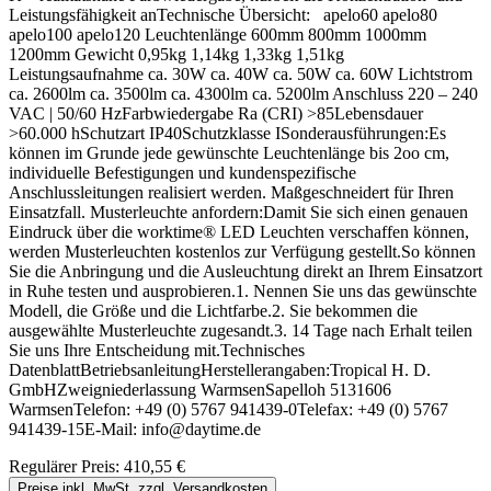
Leistungsfähigkeit anTechnische Übersicht: apelo60 apelo80
apelo100 apelo120 Leuchtenlänge 600mm 800mm 1000mm
1200mm Gewicht 0,95kg 1,14kg 1,33kg 1,51kg
Leistungsaufnahme ca. 30W ca. 40W ca. 50W ca. 60W Lichtstrom
ca. 2600lm ca. 3500lm ca. 4300lm ca. 5200lm Anschluss 220 – 240
VAC | 50/60 HzFarbwiedergabe Ra (CRI) >85Lebensdauer
>60.000 hSchutzart IP40Schutzklasse ISonderausführungen:Es
können im Grunde jede gewünschte Leuchtenlänge bis 2oo cm,
individuelle Befestigungen und kundenspezifische
Anschlussleitungen realisiert werden. Maßgeschneidert für Ihren
Einsatzfall. Musterleuchte anfordern:Damit Sie sich einen genauen
Eindruck über die worktime® LED Leuchten verschaffen können,
werden Musterleuchten kostenlos zur Verfügung gestellt.So können
Sie die Anbringung und die Ausleuchtung direkt an Ihrem Einsatzort
in Ruhe testen und ausprobieren.1. Nennen Sie uns das gewünschte
Modell, die Größe und die Lichtfarbe.2. Sie bekommen die
ausgewählte Musterleuchte zugesandt.3. 14 Tage nach Erhalt teilen
Sie uns Ihre Entscheidung mit.Technisches
DatenblattBetriebsanleitungHerstellerangaben:Tropical H. D.
GmbHZweigniederlassung WarmsenSapelloh 5131606
WarmsenTelefon: +49 (0) 5767 941439-0Telefax: +49 (0) 5767
941439-15E-Mail: info@daytime.de
Regulärer Preis:
410,55 €
Preise inkl. MwSt. zzgl. Versandkosten