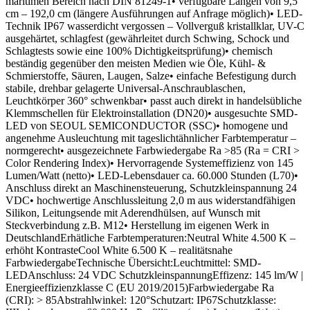
maritimen Bereich nach DIN 81249-1• verfügbare Längen von 9,5
cm – 192,0 cm (längere Ausführungen auf Anfrage möglich)• LED-
Technik IP67 wasserdicht vergossen – Vollverguß kristallklar, UV-C
ausgehärtet, schlagfest (gewährleitet durch Schwing, Schock und
Schlagtests sowie eine 100% Dichtigkeitsprüfung)• chemisch
beständig gegenüber den meisten Medien wie Öle, Kühl- &
Schmierstoffe, Säuren, Laugen, Salze• einfache Befestigung durch
stabile, drehbar gelagerte Universal-Anschraublaschen,
Leuchtkörper 360° schwenkbar• passt auch direkt in handelsübliche
Klemmschellen für Elektroinstallation (DN20)• ausgesuchte SMD-
LED von SEOUL SEMICONDUCTOR (SSC)• homogene und
angenehme Ausleuchtung mit tageslichtähnlicher Farbtemperatur –
normgerecht• ausgezeichnete Farbwiedergabe Ra >85 (Ra = CRI >
Color Rendering Index)• Hervorragende Systemeffizienz von 145
Lumen/Watt (netto)• LED-Lebensdauer ca. 60.000 Stunden (L70)•
Anschluss direkt an Maschinensteuerung, Schutzkleinspannung 24
VDC• hochwertige Anschlussleitung 2,0 m aus widerstandfähigen
Silikon, Leitungsende mit Aderendhülsen, auf Wunsch mit
Steckverbindung z.B. M12• Herstellung im eigenen Werk in
DeutschlandErhätliche Farbtemperaturen:Neutral White 4.500 K –
erhöht KontrasteCool White 6.500 K – realitätsnahe
FarbwiedergabeTechnische Übersicht:Leuchtmittel: SMD-
LEDAnschluss: 24 VDC SchutzkleinspannungEffizenz: 145 lm/W |
Energieeffizienzklasse C (EU 2019/2015)Farbwiedergabe Ra
(CRI): > 85Abstrahlwinkel: 120°Schutzart: IP67Schutzklasse: