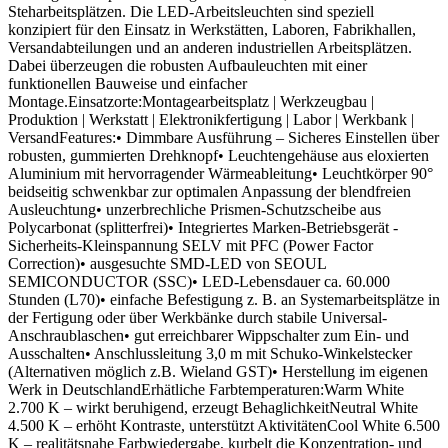
Steharbeitsplätzen. Die LED-Arbeitsleuchten sind speziell
konzipiert für den Einsatz in Werkstätten, Laboren, Fabrikhallen,
Versandabteilungen und an anderen industriellen Arbeitsplätzen.
Dabei überzeugen die robusten Aufbauleuchten mit einer
funktionellen Bauweise und einfacher
Montage.Einsatzorte:Montagearbeitsplatz | Werkzeugbau |
Produktion | Werkstatt | Elektronikfertigung | Labor | Werkbank |
VersandFeatures:• Dimmbare Ausführung – Sicheres Einstellen über
robusten, gummierten Drehknopf• Leuchtengehäuse aus eloxierten
Aluminium mit hervorragender Wärmeableitung• Leuchtkörper 90°
beidseitig schwenkbar zur optimalen Anpassung der blendfreien
Ausleuchtung• unzerbrechliche Prismen-Schutzscheibe aus
Polycarbonat (splitterfrei)• Integriertes Marken-Betriebsgerät -
Sicherheits-Kleinspannung SELV mit PFC (Power Factor
Correction)• ausgesuchte SMD-LED von SEOUL
SEMICONDUCTOR (SSC)• LED-Lebensdauer ca. 60.000
Stunden (L70)• einfache Befestigung z. B. an Systemarbeitsplätze in
der Fertigung oder über Werkbänke durch stabile Universal-
Anschraublaschen• gut erreichbarer Wippschalter zum Ein- und
Ausschalten• Anschlussleitung 3,0 m mit Schuko-Winkelstecker
(Alternativen möglich z.B. Wieland GST)• Herstellung im eigenen
Werk in DeutschlandErhätliche Farbtemperaturen:Warm White
2.700 K – wirkt beruhigend, erzeugt BehaglichkeitNeutral White
4.500 K – erhöht Kontraste, unterstützt AktivitätenCool White 6.500
K – realitätsnahe Farbwiedergabe, kurbelt die Konzentration- und