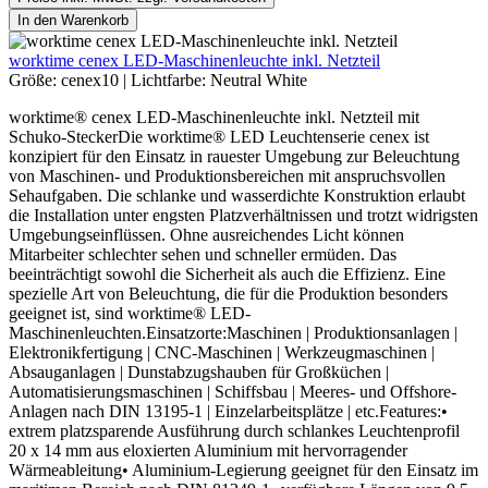
In den Warenkorb
worktime cenex LED-Maschinenleuchte inkl. Netzteil
Größe:
cenex10
|
Lichtfarbe:
Neutral White
worktime® cenex LED-Maschinenleuchte inkl. Netzteil mit
Schuko-SteckerDie worktime® LED Leuchtenserie cenex ist
konzipiert für den Einsatz in rauester Umgebung zur Beleuchtung
von Maschinen- und Produktionsbereichen mit anspruchsvollen
Sehaufgaben. Die schlanke und wasserdichte Konstruktion erlaubt
die Installation unter engsten Platzverhältnissen und trotzt widrigsten
Umgebungseinflüssen. Ohne ausreichendes Licht können
Mitarbeiter schlechter sehen und schneller ermüden. Das
beeinträchtigt sowohl die Sicherheit als auch die Effizienz. Eine
spezielle Art von Beleuchtung, die für die Produktion besonders
geeignet ist, sind worktime® LED-
Maschinenleuchten.Einsatzorte:Maschinen | Produktionsanlagen |
Elektronikfertigung | CNC-Maschinen | Werkzeugmaschinen |
Absauganlagen | Dunstabzugshauben für Großküchen |
Automatisierungsmaschinen | Schiffsbau | Meeres- und Offshore-
Anlagen nach DIN 13195-1 | Einzelarbeitsplätze | etc.Features:•
extrem platzsparende Ausführung durch schlankes Leuchtenprofil
20 x 14 mm aus eloxierten Aluminium mit hervorragender
Wärmeableitung• Aluminium-Legierung geeignet für den Einsatz im