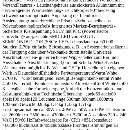
VersandFeatures:• Leuchtengehäuse aus eloxierten Aluminium mit
hervorragender Wärmeableitung• Leuchtkörper 90° beidseitig
schwenkbar zur optimalen Anpassung der blendfreien
Ausleuchtung• unzerbrechliche Prismen-Schutzscheibe aus
Polycarbonat (splitterfrei)• Integriertes Marken-Betriebsgerät -
Sicherheits-Kleinspannung SELV mit PFC (Power Factor
Correction)• ausgesuchte SMD-LED von SEOUL
SEMICONDUCTOR (SSC)• LED-Lebensdauer ca. 60.000
Stunden (L70)• einfache Befestigung z. B. an Systemarbeitsplätze in
der Fertigung oder über Werkbänke durch stabile Universal-
Anschraublaschen• gut erreichbarer Wippschalter zum Ein- und
Ausschalten• Anschlussleitung 3,0 m mit Schuko-Winkelstecker
(Alternativen möglich z.B. Wieland GST)• Herstellung im eigenen
Werk in DeutschlandErhätliche Farbtemperaturen:Warm White
2.700 K – wirkt beruhigend, erzeugt BehaglichkeitNeutral White
4.500 K – erhöht Kontraste, unterstützt AktivitätenCool White 6.500
K – realitätsnahe Farbwiedergabe, kurbelt die Konzentration- und
Leistungsfähigkeit anTechnische Übersicht: apelo60 apelo80
apelo100 apelo120 Leuchtenlänge 600mm 800mm 1000mm
1200mm Gewicht 0,95kg 1,14kg 1,33kg 1,51kg
Leistungsaufnahme ca. 30W ca. 40W ca. 50W ca. 60W Lichtstrom
ca. 2600lm ca. 3500lm ca. 4300lm ca. 5200lm Anschluss 220 – 240
VAC | 50/60 HzFarbwiedergabe Ra (CRI) >85Lebensdauer
>60.000 hSchutzart IP40Schutzklasse ISonderausführungen:Es