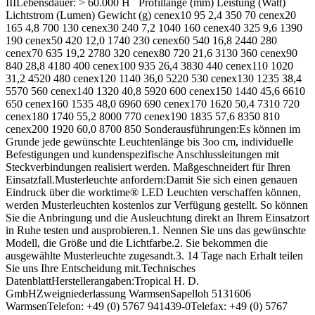
IIILebensdauer: > 60.000 H Profillänge (mm) Leistung (Watt)
Lichtstrom (Lumen) Gewicht (g) cenex10 95 2,4 350 70 cenex20
165 4,8 700 130 cenex30 240 7,2 1040 160 cenex40 325 9,6 1390
190 cenex50 420 12,0 1740 230 cenex60 540 16,8 2440 280
cenex70 635 19,2 2780 320 cenex80 720 21,6 3130 360 cenex90
840 28,8 4180 400 cenex100 935 26,4 3830 440 cenex110 1020
31,2 4520 480 cenex120 1140 36,0 5220 530 cenex130 1235 38,4
5570 560 cenex140 1320 40,8 5920 600 cenex150 1440 45,6 6610
650 cenex160 1535 48,0 6960 690 cenex170 1620 50,4 7310 720
cenex180 1740 55,2 8000 770 cenex190 1835 57,6 8350 810
cenex200 1920 60,0 8700 850 Sonderausführungen:Es können im
Grunde jede gewünschte Leuchtenlänge bis 3oo cm, individuelle
Befestigungen und kundenspezifische Anschlussleitungen mit
Steckverbindungen realisiert werden. Maßgeschneidert für Ihren
Einsatzfall.Musterleuchte anfordern:Damit Sie sich einen genauen
Eindruck über die worktime® LED Leuchten verschaffen können,
werden Musterleuchten kostenlos zur Verfügung gestellt. So können
Sie die Anbringung und die Ausleuchtung direkt an Ihrem Einsatzort
in Ruhe testen und ausprobieren.1. Nennen Sie uns das gewünschte
Modell, die Größe und die Lichtfarbe.2. Sie bekommen die
ausgewählte Musterleuchte zugesandt.3. 14 Tage nach Erhalt teilen
Sie uns Ihre Entscheidung mit.Technisches
DatenblattHerstellerangaben:Tropical H. D.
GmbHZweigniederlassung WarmsenSapelloh 5131606
WarmsenTelefon: +49 (0) 5767 941439-0Telefax: +49 (0) 5767