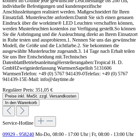
können im Grunde jede gewünschte Leuchtenlänge bis 2oo cm,
individuelle Befestigungen und kundenspezifische
Anschlussleitungen realisiert werden. Maßgeschneidert für Ihren
Einsatzfall. Musterleuchte anfordern:Damit Sie sich einen genauen
Eindruck über die worktime® LED Leuchten verschaffen können,
werden Musterleuchten kostenlos zur Verfügung gestellt.So können
Sie die Anbringung und die Ausleuchtung direkt an Ihrem Einsatzort
in Ruhe testen und ausprobieren.1. Nennen Sie uns das gewünschte
Modell, die Größe und die Lichtfarbe.2. Sie bekommen die
ausgewählte Musterleuchte zugesandt.3. 14 Tage nach Erhalt teilen
Sie uns Ihre Entscheidung mit.Technisches
DatenblattBetriebsanleitungHerstellerangaben:Tropical H. D.
GmbHZweigniederlassung WarmsenSapelloh 5131606
WarmsenTelefon: +49 (0) 5767 941439-0Telefax: +49 (0) 5767
941439-15E-Mail: info@daytime.de
Regulärer Preis:
351,05 €
Preise inkl. MwSt. zzgl. Versandkosten
In den Warenkorb
Service-Hotline
09929 - 958240
Mo-Do, 08:00 - 17:00 Uhr | Fr, 08:00 - 13:00 Uhr