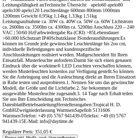
Leistungsfähigkeit anTechnische Übersicht: apelo60 apelo80
apelo100 apelo120 Leuchtenlänge 600mm 800mm 1000mm
1200mm Gewicht 0,95kg 1,14kg 1,33kg 1,51kg
Leistungsaufnahme ca. 30W ca. 40W ca. 50W ca. 60W Lichtstrom
ca. 2600lm ca. 3500lm ca. 4300lm ca. 5200lm Anschluss 220 – 240
VAC | 50/60 HzFarbwiedergabe Ra (CRI) >85Lebensdauer
>60.000 hSchutzart IP40Schutzklasse ISonderausführungen:Es
können im Grunde jede gewünschte Leuchtenlänge bis 2oo cm,
individuelle Befestigungen und kundenspezifische
Anschlussleitungen realisiert werden. Maßgeschneidert für Ihren
Einsatzfall. Musterleuchte anfordern:Damit Sie sich einen genauen
Eindruck über die worktime® LED Leuchten verschaffen können,
werden Musterleuchten kostenlos zur Verfügung gestellt.So können
Sie die Anbringung und die Ausleuchtung direkt an Ihrem Einsatzort
in Ruhe testen und ausprobieren.1. Nennen Sie uns das gewünschte
Modell, die Größe und die Lichtfarbe.2. Sie bekommen die
ausgewählte Musterleuchte zugesandt.3. 14 Tage nach Erhalt teilen
Sie uns Ihre Entscheidung mit.Technisches
DatenblattBetriebsanleitungHerstellerangaben:Tropical H. D.
GmbHZweigniederlassung WarmsenSapelloh 5131606
WarmsenTelefon: +49 (0) 5767 941439-0Telefax: +49 (0) 5767
941439-15E-Mail: info@daytime.de
Regulärer Preis:
351,05 €
Preise inkl. MwSt. zzgl. Versandkosten