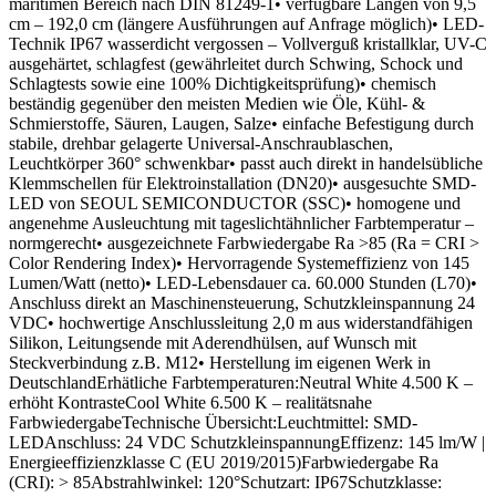
maritimen Bereich nach DIN 81249-1• verfügbare Längen von 9,5
cm – 192,0 cm (längere Ausführungen auf Anfrage möglich)• LED-
Technik IP67 wasserdicht vergossen – Vollverguß kristallklar, UV-C
ausgehärtet, schlagfest (gewährleitet durch Schwing, Schock und
Schlagtests sowie eine 100% Dichtigkeitsprüfung)• chemisch
beständig gegenüber den meisten Medien wie Öle, Kühl- &
Schmierstoffe, Säuren, Laugen, Salze• einfache Befestigung durch
stabile, drehbar gelagerte Universal-Anschraublaschen,
Leuchtkörper 360° schwenkbar• passt auch direkt in handelsübliche
Klemmschellen für Elektroinstallation (DN20)• ausgesuchte SMD-
LED von SEOUL SEMICONDUCTOR (SSC)• homogene und
angenehme Ausleuchtung mit tageslichtähnlicher Farbtemperatur –
normgerecht• ausgezeichnete Farbwiedergabe Ra >85 (Ra = CRI >
Color Rendering Index)• Hervorragende Systemeffizienz von 145
Lumen/Watt (netto)• LED-Lebensdauer ca. 60.000 Stunden (L70)•
Anschluss direkt an Maschinensteuerung, Schutzkleinspannung 24
VDC• hochwertige Anschlussleitung 2,0 m aus widerstandfähigen
Silikon, Leitungsende mit Aderendhülsen, auf Wunsch mit
Steckverbindung z.B. M12• Herstellung im eigenen Werk in
DeutschlandErhätliche Farbtemperaturen:Neutral White 4.500 K –
erhöht KontrasteCool White 6.500 K – realitätsnahe
FarbwiedergabeTechnische Übersicht:Leuchtmittel: SMD-
LEDAnschluss: 24 VDC SchutzkleinspannungEffizenz: 145 lm/W |
Energieeffizienzklasse C (EU 2019/2015)Farbwiedergabe Ra
(CRI): > 85Abstrahlwinkel: 120°Schutzart: IP67Schutzklasse: