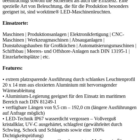
beeinträchtigt sowohl die Sicherheit als auch die Effizienz. Eine
spezielle Art von Beleuchtung, die für die Produktion besonders
geeignet ist, sind worktime® LED-Maschinenleuchten.
Einsatzorte:
Maschinen | Produktionsanlagen | Elektronikfertigung | CNC-
Maschinen | Werkzeugmaschinen | Absauganlagen |
Dunstabzugshauben für Großküchen | Automatisierungsmaschinen |
Schiffsbau | Meeres- und Offshore-Anlagen nach DIN 13195-1 |
Einzelarbeitsplätze | etc.
Features:
• extrem platzsparende Ausführung durch schlankes Leuchtenprofil
20 x 14 mm aus eloxierten Aluminium mit hervorragender
Wärmeableitung
• Aluminium-Legierung geeignet für den Einsatz im maritimen
Bereich nach DIN 81249-1
• verfügbare Längen von 9,5 cm – 192,0 cm (längere Ausführungen
auf Anfrage möglich)
• LED-Technik IP67 wasserdicht vergossen – Vollverguß
kristallklar, UV-C ausgehärtet, schlagfest (gewährleitet durch
Schwing, Schock und Schlagtests sowie eine 100%
Dichtigkeitsprüfung)