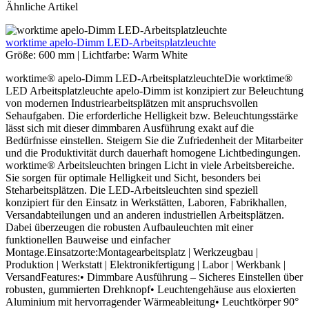
Ähnliche Artikel
worktime apelo-Dimm LED-Arbeitsplatzleuchte
Größe:
600 mm
|
Lichtfarbe:
Warm White
worktime® apelo-Dimm LED-ArbeitsplatzleuchteDie worktime®
LED Arbeitsplatzleuchte apelo-Dimm ist konzipiert zur Beleuchtung
von modernen Industriearbeitsplätzen mit anspruchsvollen
Sehaufgaben. Die erforderliche Helligkeit bzw. Beleuchtungsstärke
lässt sich mit dieser dimmbaren Ausführung exakt auf die
Bedürfnisse einstellen. Steigern Sie die Zufriedenheit der Mitarbeiter
und die Produktivität durch dauerhaft homogene Lichtbedingungen.
worktime® Arbeitsleuchten bringen Licht in viele Arbeitsbereiche.
Sie sorgen für optimale Helligkeit und Sicht, besonders bei
Steharbeitsplätzen. Die LED-Arbeitsleuchten sind speziell
konzipiert für den Einsatz in Werkstätten, Laboren, Fabrikhallen,
Versandabteilungen und an anderen industriellen Arbeitsplätzen.
Dabei überzeugen die robusten Aufbauleuchten mit einer
funktionellen Bauweise und einfacher
Montage.Einsatzorte:Montagearbeitsplatz | Werkzeugbau |
Produktion | Werkstatt | Elektronikfertigung | Labor | Werkbank |
VersandFeatures:• Dimmbare Ausführung – Sicheres Einstellen über
robusten, gummierten Drehknopf• Leuchtengehäuse aus eloxierten
Aluminium mit hervorragender Wärmeableitung• Leuchtkörper 90°