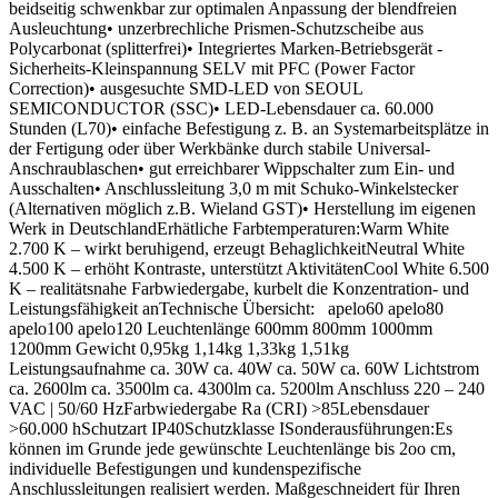
beidseitig schwenkbar zur optimalen Anpassung der blendfreien
Ausleuchtung• unzerbrechliche Prismen-Schutzscheibe aus
Polycarbonat (splitterfrei)• Integriertes Marken-Betriebsgerät -
Sicherheits-Kleinspannung SELV mit PFC (Power Factor
Correction)• ausgesuchte SMD-LED von SEOUL
SEMICONDUCTOR (SSC)• LED-Lebensdauer ca. 60.000
Stunden (L70)• einfache Befestigung z. B. an Systemarbeitsplätze in
der Fertigung oder über Werkbänke durch stabile Universal-
Anschraublaschen• gut erreichbarer Wippschalter zum Ein- und
Ausschalten• Anschlussleitung 3,0 m mit Schuko-Winkelstecker
(Alternativen möglich z.B. Wieland GST)• Herstellung im eigenen
Werk in DeutschlandErhätliche Farbtemperaturen:Warm White
2.700 K – wirkt beruhigend, erzeugt BehaglichkeitNeutral White
4.500 K – erhöht Kontraste, unterstützt AktivitätenCool White 6.500
K – realitätsnahe Farbwiedergabe, kurbelt die Konzentration- und
Leistungsfähigkeit anTechnische Übersicht: apelo60 apelo80
apelo100 apelo120 Leuchtenlänge 600mm 800mm 1000mm
1200mm Gewicht 0,95kg 1,14kg 1,33kg 1,51kg
Leistungsaufnahme ca. 30W ca. 40W ca. 50W ca. 60W Lichtstrom
ca. 2600lm ca. 3500lm ca. 4300lm ca. 5200lm Anschluss 220 – 240
VAC | 50/60 HzFarbwiedergabe Ra (CRI) >85Lebensdauer
>60.000 hSchutzart IP40Schutzklasse ISonderausführungen:Es
können im Grunde jede gewünschte Leuchtenlänge bis 2oo cm,
individuelle Befestigungen und kundenspezifische
Anschlussleitungen realisiert werden. Maßgeschneidert für Ihren