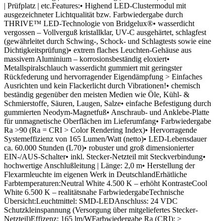
| Prüfplatz | etc.Features:• Highend LED-Clustermodul mit
ausgezeichneter Lichtqualität bzw. Farbwiedergabe durch
THRIVE™ LED-Technologie von Bridgelux®• wasserdicht
vergossen – Vollverguß kristallklar, UV-C ausgehärtet, schlagfest
(gewährleitet durch Schwing-, Schock- und Schlagtests sowie eine
Dichtigkeitsprüfung)• extrem flaches Leuchten-Gehäuse aus
massivem Aluminium – korrosionsbeständig eloxiert•
Metallspiralschlauch wasserdicht gummiert mit geringster
Rückfederung und hervorragender Eigendämpfung > Einfaches
Ausrichten und kein Flackerlicht durch Vibrationen!• chemisch
beständig gegenüber den meisten Medien wie Öle, Kühl- &
Schmierstoffe, Säuren, Laugen, Salze• einfache Befestigung durch
gummierten Neodym-Magnetfuß• Anschraub- und Anklebe-Platte
für unmagnetische Oberflächen im Lieferumfang• Farbwiedergabe
Ra >90 (Ra = CRI > Color Rendering Index)• Hervorragende
Systemeffizienz von 165 Lumen/Watt (netto)• LED-Lebensdauer
ca. 60.000 Stunden (L70)• robuster und groß dimensionierter
EIN-/AUS-Schalter• inkl. Stecker-Netzteil mit Steckverbindung•
hochwertige Anschlußleitung | Länge: 2,0 m• Herstellung der
Flexarmleuchte im eigenen Werk in DeutschlandErhätliche
Farbtemperaturen:Neutral White 4.500 K – erhöht KontrasteCool
White 6.500 K – realitätsnahe FarbwiedergabeTechnische
Übersicht:Leuchtmittel: SMD-LEDAnschluss: 24 VDC
Schutzkleinspannung (Versorgung über mitgeliefertes Stecker-
Netzteil)Effizenz: 165 lm/WFarbwiedergabe Ra (CRI): >