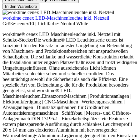
In den Warenkorb
worktime cenex LED-Maschinenleuchte inkl. Netzteil
Größe:
cenex10
|
Lichtfarbe:
Neutral White
worktime® cenex LED-Maschinenleuchte inkl. Netzteil mit
Schuko-SteckerDie worktime® LED Leuchtenserie cenex ist
konzipiert für den Einsatz in rauester Umgebung zur Beleuchtung
von Maschinen- und Produktionsbereichen mit anspruchsvollen
Sehaufgaben. Die schlanke und wasserdichte Konstruktion erlaubt
die Installation unter engsten Platzverhältnissen und trotzt widrigsten
Umgebungseinflüssen. Ohne ausreichendes Licht können
Mitarbeiter schlechter sehen und schneller ermüden. Das
beeinträchtigt sowohl die Sicherheit als auch die Effizienz. Eine
spezielle Art von Beleuchtung, die für die Produktion besonders
geeignet ist, sind worktime® LED-
Maschinenleuchten.Einsatzorte:Maschinen | Produktionsanlagen |
Elektronikfertigung | CNC-Maschinen | Werkzeugmaschinen |
Absauganlagen | Dunstabzugshauben für Großküchen |
Automatisierungsmaschinen | Schiffsbau | Meeres- und Offshore-
Anlagen nach DIN 13195-1 | Einzelarbeitsplätze | etc.Features:•
extrem platzsparende Ausführung durch schlankes Leuchtenprofil
20 x 14 mm aus eloxierten Aluminium mit hervorragender
Wärmeableitung• Aluminium-Legierung geeignet für den Einsatz im