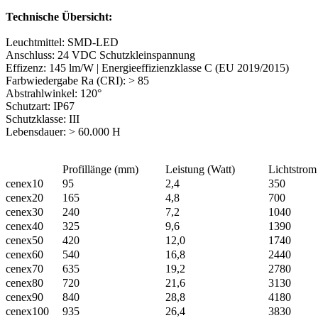
Technische Übersicht:
Leuchtmittel: SMD-LED
Anschluss: 24 VDC Schutzkleinspannung
Effizenz: 145 lm/W | Energieeffizienzklasse C (EU 2019/2015)
Farbwiedergabe Ra (CRI): > 85
Abstrahlwinkel: 120°
Schutzart: IP67
Schutzklasse: III
Lebensdauer: > 60.000 H
Profillänge (mm)
Leistung (Watt)
Lichtstro
cenex10
95
2,4
350
cenex20
165
4,8
700
cenex30
240
7,2
1040
cenex40
325
9,6
1390
cenex50
420
12,0
1740
cenex60
540
16,8
2440
cenex70
635
19,2
2780
cenex80
720
21,6
3130
cenex90
840
28,8
4180
cenex100
935
26,4
3830