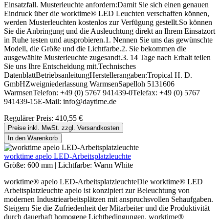
Einsatzfall. Musterleuchte anfordern:Damit Sie sich einen genauen
Eindruck über die worktime® LED Leuchten verschaffen können,
werden Musterleuchten kostenlos zur Verfügung gestellt.So können
Sie die Anbringung und die Ausleuchtung direkt an Ihrem Einsatzort
in Ruhe testen und ausprobieren.1. Nennen Sie uns das gewünschte
Modell, die Größe und die Lichtfarbe.2. Sie bekommen die
ausgewählte Musterleuchte zugesandt.3. 14 Tage nach Erhalt teilen
Sie uns Ihre Entscheidung mit.Technisches
DatenblattBetriebsanleitungHerstellerangaben:Tropical H. D.
GmbHZweigniederlassung WarmsenSapelloh 5131606
WarmsenTelefon: +49 (0) 5767 941439-0Telefax: +49 (0) 5767
941439-15E-Mail: info@daytime.de
Regulärer Preis:
410,55 €
Preise inkl. MwSt. zzgl. Versandkosten
In den Warenkorb
worktime apelo LED-Arbeitsplatzleuchte
Größe:
600 mm
|
Lichtfarbe:
Warm White
worktime® apelo LED-ArbeitsplatzleuchteDie worktime® LED
Arbeitsplatzleuchte apelo ist konzipiert zur Beleuchtung von
modernen Industriearbeitsplätzen mit anspruchsvollen Sehaufgaben.
Steigern Sie die Zufriedenheit der Mitarbeiter und die Produktivität
durch dauerhaft homogene Lichtbedingungen. worktime®