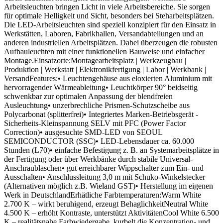
Arbeitsleuchten bringen Licht in viele Arbeitsbereiche. Sie sorgen
für optimale Helligkeit und Sicht, besonders bei Steharbeitsplätzen.
Die LED-Arbeitsleuchten sind speziell konzipiert für den Einsatz in
Werkstätten, Laboren, Fabrikhallen, Versandabteilungen und an
anderen industriellen Arbeitsplätzen. Dabei überzeugen die robusten
Aufbauleuchten mit einer funktionellen Bauweise und einfacher
Montage.Einsatzorte:Montagearbeitsplatz | Werkzeugbau |
Produktion | Werkstatt | Elektronikfertigung | Labor | Werkbank |
VersandFeatures:• Leuchtengehäuse aus eloxierten Aluminium mit
hervorragender Wärmeableitung• Leuchtkörper 90° beidseitig
schwenkbar zur optimalen Anpassung der blendfreien
Ausleuchtung• unzerbrechliche Prismen-Schutzscheibe aus
Polycarbonat (splitterfrei)• Integriertes Marken-Betriebsgerät -
Sicherheits-Kleinspannung SELV mit PFC (Power Factor
Correction)• ausgesuchte SMD-LED von SEOUL
SEMICONDUCTOR (SSC)• LED-Lebensdauer ca. 60.000
Stunden (L70)• einfache Befestigung z. B. an Systemarbeitsplätze in
der Fertigung oder über Werkbänke durch stabile Universal-
Anschraublaschen• gut erreichbarer Wippschalter zum Ein- und
Ausschalten• Anschlussleitung 3,0 m mit Schuko-Winkelstecker
(Alternativen möglich z.B. Wieland GST)• Herstellung im eigenen
Werk in DeutschlandErhätliche Farbtemperaturen:Warm White
2.700 K – wirkt beruhigend, erzeugt BehaglichkeitNeutral White
4.500 K – erhöht Kontraste, unterstützt AktivitätenCool White 6.500
K – realitätsnahe Farbwiedergabe, kurbelt die Konzentration- und