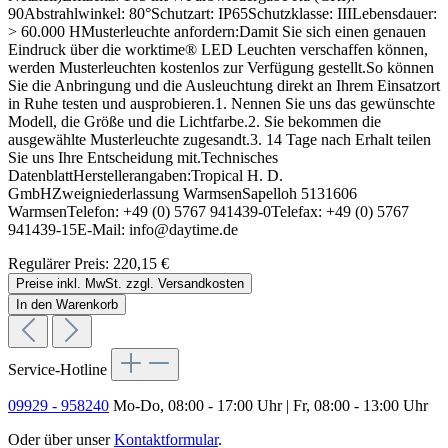
90Abstrahlwinkel: 80°Schutzart: IP65Schutzklasse: IIILebensdauer:
> 60.000 HMusterleuchte anfordern:Damit Sie sich einen genauen
Eindruck über die worktime® LED Leuchten verschaffen können,
werden Musterleuchten kostenlos zur Verfügung gestellt.So können
Sie die Anbringung und die Ausleuchtung direkt an Ihrem Einsatzort
in Ruhe testen und ausprobieren.1. Nennen Sie uns das gewünschte
Modell, die Größe und die Lichtfarbe.2. Sie bekommen die
ausgewählte Musterleuchte zugesandt.3. 14 Tage nach Erhalt teilen
Sie uns Ihre Entscheidung mit.Technisches
DatenblattHerstellerangaben:Tropical H. D.
GmbHZweigniederlassung WarmsenSapelloh 5131606
WarmsenTelefon: +49 (0) 5767 941439-0Telefax: +49 (0) 5767
941439-15E-Mail: info@daytime.de
Regulärer Preis:
220,15 €
Preise inkl. MwSt. zzgl. Versandkosten
In den Warenkorb
Service-Hotline
09929 - 958240
Mo-Do, 08:00 - 17:00 Uhr | Fr, 08:00 - 13:00 Uhr
Oder über unser
Kontaktformular
.