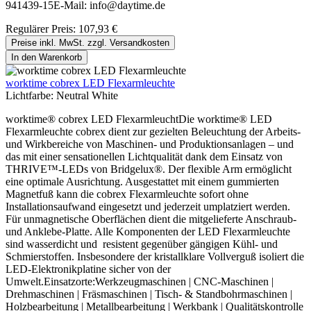
941439-15E-Mail: info@daytime.de
Regulärer Preis:
107,93 €
Preise inkl. MwSt. zzgl. Versandkosten
In den Warenkorb
worktime cobrex LED Flexarmleuchte
Lichtfarbe:
Neutral White
worktime® cobrex LED FlexarmleuchtDie worktime® LED
Flexarmleuchte cobrex dient zur gezielten Beleuchtung der Arbeits-
und Wirkbereiche von Maschinen- und Produktionsanlagen – und
das mit einer sensationellen Lichtqualität dank dem Einsatz von
THRIVE™-LEDs von Bridgelux®. Der flexible Arm ermöglicht
eine optimale Ausrichtung. Ausgestattet mit einem gummierten
Magnetfuß kann die cobrex Flexarmleuchte sofort ohne
Installationsaufwand eingesetzt und jederzeit umplatziert werden.
Für unmagnetische Oberflächen dient die mitgelieferte Anschraub-
und Anklebe-Platte. Alle Komponenten der LED Flexarmleuchte
sind wasserdicht und resistent gegenüber gängigen Kühl- und
Schmierstoffen. Insbesondere der kristallklare Vollverguß isoliert die
LED-Elektronikplatine sicher von der
Umwelt.Einsatzorte:Werkzeugmaschinen | CNC-Maschinen |
Drehmaschinen | Fräsmaschinen | Tisch- & Standbohrmaschinen |
Holzbearbeitung | Metallbearbeitung | Werkbank | Qualitätskontrolle