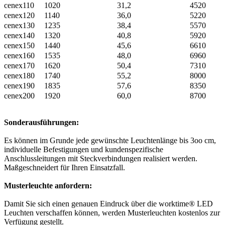
cenex110
1020
31,2
4520
cenex120
1140
36,0
5220
cenex130
1235
38,4
5570
cenex140
1320
40,8
5920
cenex150
1440
45,6
6610
cenex160
1535
48,0
6960
cenex170
1620
50,4
7310
cenex180
1740
55,2
8000
cenex190
1835
57,6
8350
cenex200
1920
60,0
8700
Sonderausführungen:
Es können im Grunde jede gewünschte Leuchtenlänge bis 3oo cm,
individuelle Befestigungen und kundenspezifische
Anschlussleitungen mit Steckverbindungen realisiert werden.
Maßgeschneidert für Ihren Einsatzfall.
Musterleuchte anfordern:
Damit Sie sich einen genauen Eindruck über die worktime® LED
Leuchten verschaffen können, werden Musterleuchten kostenlos zur
Verfügung gestellt.