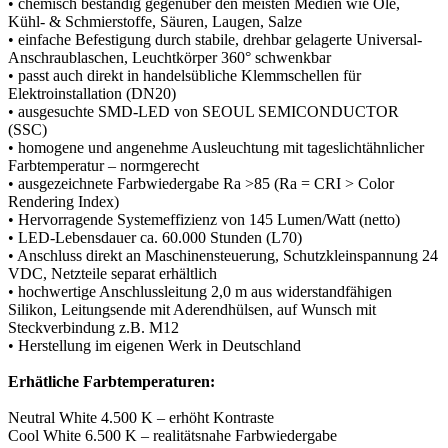
• chemisch beständig gegenüber den meisten Medien wie Öle,
Kühl- & Schmierstoffe, Säuren, Laugen, Salze
• einfache Befestigung durch stabile, drehbar gelagerte Universal-
Anschraublaschen, Leuchtkörper 360° schwenkbar
• passt auch direkt in handelsübliche Klemmschellen für
Elektroinstallation (DN20)
• ausgesuchte SMD-LED von SEOUL SEMICONDUCTOR
(SSC)
• homogene und angenehme Ausleuchtung mit tageslichtähnlicher
Farbtemperatur – normgerecht
• ausgezeichnete Farbwiedergabe Ra >85 (Ra = CRI > Color
Rendering Index)
• Hervorragende Systemeffizienz von 145 Lumen/Watt (netto)
• LED-Lebensdauer ca. 60.000 Stunden (L70)
• Anschluss direkt an Maschinensteuerung, Schutzkleinspannung 24
VDC, Netzteile separat erhältlich
• hochwertige Anschlussleitung 2,0 m aus widerstandfähigen
Silikon, Leitungsende mit Aderendhülsen, auf Wunsch mit
Steckverbindung z.B. M12
• Herstellung im eigenen Werk in Deutschland
Erhätliche Farbtemperaturen:
Neutral White 4.500 K – erhöht Kontraste
Cool White 6.500 K – realitätsnahe Farbwiedergabe