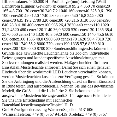
IIILebensdauer: > 60.000 H Profillänge (mm) Leistung (Watt)
Lichtstrom (Lumen) Gewicht (g) cenex10 95 2,4 350 70 cenex20
165 4,8 700 130 cenex30 240 7,2 1040 160 cenex40 325 9,6 1390
190 cenex50 420 12,0 1740 230 cenex60 540 16,8 2440 280
cenex70 635 19,2 2780 320 cenex80 720 21,6 3130 360 cenex90
840 28,8 4180 400 cenex100 935 26,4 3830 440 cenex110 1020
31,2 4520 480 cenex120 1140 36,0 5220 530 cenex130 1235 38,4
5570 560 cenex140 1320 40,8 5920 600 cenex150 1440 45,6 6610
650 cenex160 1535 48,0 6960 690 cenex170 1620 50,4 7310 720
cenex180 1740 55,2 8000 770 cenex190 1835 57,6 8350 810
cenex200 1920 60,0 8700 850 Sonderausführungen:Es können im
Grunde jede gewünschte Leuchtenlänge bis 3oo cm, individuelle
Befestigungen und kundenspezifische Anschlussleitungen mit
Steckverbindungen realisiert werden. Maßgeschneidert für Ihren
Einsatzfall.Musterleuchte anfordern:Damit Sie sich einen genauen
Eindruck über die worktime® LED Leuchten verschaffen können,
werden Musterleuchten kostenlos zur Verfügung gestellt. So können
Sie die Anbringung und die Ausleuchtung direkt an Ihrem Einsatzort
in Ruhe testen und ausprobieren.1. Nennen Sie uns das gewünschte
Modell, die Größe und die Lichtfarbe.2. Sie bekommen die
ausgewählte Musterleuchte zugesandt.3. 14 Tage nach Erhalt teilen
Sie uns Ihre Entscheidung mit.Technisches
DatenblattHerstellerangaben:Tropical H. D.
GmbHZweigniederlassung WarmsenSapelloh 5131606
WarmsenTelefon: +49 (0) 5767 941439-0Telefax: +49 (0) 5767