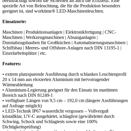
beeinträchtigt sowohl die Sicherheit als auch die Effizienz. Eine
spezielle Art von Beleuchtung, die für die Produktion besonders
geeignet ist, sind worktime® LED-Maschinenleuchten.
Einsatzorte:
Maschinen | Produktionsanlagen | Elektronikfertigung | CNC-
Maschinen | Werkzeugmaschinen | Absauganlagen |
Dunstabzugshauben für Großküchen | Automatisierungsmaschinen |
Schiffsbau | Meeres- und Offshore-Anlagen nach DIN 13195-1 |
Einzelarbeitsplätze | etc.
Features:
• extrem platzsparende Ausführung durch schlankes Leuchtenprofil
20 x 14 mm aus eloxierten Aluminium mit hervorragender
Wärmeableitung
• Aluminium-Legierung geeignet für den Einsatz im maritimen
Bereich nach DIN 81249-1
• verfügbare Längen von 9,5 cm – 192,0 cm (längere Ausführungen
auf Anfrage möglich)
• LED-Technik IP67 wasserdicht vergossen – Vollverguß
kristallklar, UV-C ausgehärtet, schlagfest (gewährleitet durch
Schwing, Schock und Schlagtests sowie eine 100%
Dichtigkeitsprüfung)