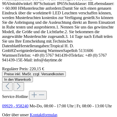
90Abstrahlwinkel: 80°Schutzart: IP65Schutzklasse: IIILebensdauer:
> 60.000 HMusterleuchte anfordern:Damit Sie sich einen genauen
Eindruck über die worktime® LED Leuchten verschaffen können,
werden Musterleuchten kostenlos zur Verfügung gestellt.So können
Sie die Anbringung und die Ausleuchtung direkt an Ihrem Einsatzort
in Ruhe testen und ausprobieren.1. Nennen Sie uns das gewünschte
Modell, die Größe und die Lichtfarbe.2. Sie bekommen die
ausgewählte Musterleuchte zugesandt.3. 14 Tage nach Erhalt teilen
Sie uns Ihre Entscheidung mit.Technisches
DatenblattHerstellerangaben:Tropical H. D.
GmbHZweigniederlassung WarmsenSapelloh 5131606
WarmsenTelefon: +49 (0) 5767 941439-0Telefax: +49 (0) 5767
941439-15E-Mail: info@daytime.de
Regulärer Preis:
220,15 €
Preise inkl. MwSt. zzgl. Versandkosten
In den Warenkorb
Service-Hotline
09929 - 958240
Mo-Do, 08:00 - 17:00 Uhr | Fr, 08:00 - 13:00 Uhr
Oder über unser
Kontaktformular
.