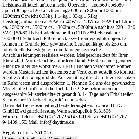
Leistungsfähigkeit anTechnische Übersicht: apelo60 apelo80
apelo100 apelo120 Leuchtenlänge 600mm 800mm 1000mm
1200mm Gewicht 0,95kg 1,14kg 1,33kg 1,51kg
Leistungsaufnahme ca. 30W ca. 40W ca. 50W ca. 60W Lichtstrom
ca. 2600lm ca. 3500lm ca. 4300lm ca. 5200lm Anschluss 220 – 240
VAC | 50/60 HzFarbwiedergabe Ra (CRI) >85Lebensdauer
>60.000 hSchutzart IP40Schutzklasse ISonderausführungen:Es
können im Grunde jede gewünschte Leuchtenlänge bis 2oo cm,
individuelle Befestigungen und kundenspezifische
Anschlussleitungen realisiert werden. Maßgeschneidert für Ihren
Einsatzfall. Musterleuchte anfordern:Damit Sie sich einen genauen
Eindruck über die worktime® LED Leuchten verschaffen können,
werden Musterleuchten kostenlos zur Verfügung gestellt.So können
Sie die Anbringung und die Ausleuchtung direkt an Ihrem Einsatzort
in Ruhe testen und ausprobieren.1. Nennen Sie uns das gewünschte
Modell, die Größe und die Lichtfarbe.2. Sie bekommen die
ausgewählte Musterleuchte zugesandt.3. 14 Tage nach Erhalt teilen
Sie uns Ihre Entscheidung mit.Technisches
DatenblattBetriebsanleitungHerstellerangaben:Tropical H. D.
GmbHZweigniederlassung WarmsenSapelloh 5131606
WarmsenTelefon: +49 (0) 5767 941439-0Telefax: +49 (0) 5767
941439-15E-Mail: info@daytime.de
Regulärer Preis:
351,05 €
Preise inkl. MwSt. zzgl. Versandkosten