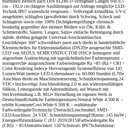
maritimen Bereich nach DIN 81249-1• verfügbare Längen von 9,5
cm – 192,0 cm (längere Ausführungen auf Anfrage möglich)• LED-
Technik IP67 wasserdicht vergossen – Vollverguß kristallklar, UV-C
ausgehärtet, schlagfest (gewährleitet durch Schwing, Schock und
Schlagtests sowie eine 100% Dichtigkeitsprüfung)• chemisch
beständig gegenüber den meisten Medien wie Öle, Kühl- &
Schmierstoffe, Säuren, Laugen, Salze• einfache Befestigung durch
stabile, drehbar gelagerte Universal-Anschraublaschen,
Leuchtkörper 360° schwenkbar• passt auch direkt in handelsübliche
Klemmschellen für Elektroinstallation (DN20)• ausgesuchte SMD-
LED von SEOUL SEMICONDUCTOR (SSC)• homogene und
angenehme Ausleuchtung mit tageslichtähnlicher Farbtemperatur –
normgerecht• ausgezeichnete Farbwiedergabe Ra >85 (Ra = CRI >
Color Rendering Index)• Hervorragende Systemeffizienz von 145
Lumen/Watt (netto)• LED-Lebensdauer ca. 60.000 Stunden (L70)•
Anschluss direkt an Maschinensteuerung, Schutzkleinspannung 24
VDC• hochwertige Anschlussleitung 2,0 m aus widerstandfähigen
Silikon, Leitungsende mit Aderendhülsen, auf Wunsch mit
Steckverbindung z.B. M12• Herstellung im eigenen Werk in
DeutschlandErhätliche Farbtemperaturen:Neutral White 4.500 K –
erhöht KontrasteCool White 6.500 K – realitätsnahe
FarbwiedergabeTechnische Übersicht:Leuchtmittel: SMD-
LEDAnschluss: 24 VDC SchutzkleinspannungEffizenz: 145 lm/W |
Energieeffizienzklasse C (EU 2019/2015)Farbwiedergabe Ra
(CRI): > 85Abstrahlwinkel: 120°Schutzart: IP67Schutzklasse: