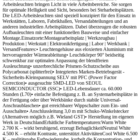
Arbeitsleuchten bringen Licht in viele Arbeitsbereiche. Sie sorgen
für optimale Helligkeit und Sicht, besonders bei Steharbeitsplätzen.
Die LED-Arbeitsleuchten sind speziell konzipiert für den Einsatz in
Werkstätten, Laboren, Fabrikhallen, Versandabteilungen und an
anderen industriellen Arbeitsplätzen. Dabei überzeugen die robusten
Aufbauleuchten mit einer funktionellen Bauweise und einfacher
Montage.Einsatzorte:Montagearbeitsplatz | Werkzeugbau |
Produktion | Werkstatt | Elektronikfertigung | Labor | Werkbank |
VersandFeatures:• Leuchtengehäuse aus eloxierten Aluminium mit
hervorragender Wärmeableitung• Leuchtkörper 90° beidseitig
schwenkbar zur optimalen Anpassung der blendfreien
Ausleuchtung• unzerbrechliche Prismen-Schutzscheibe aus
Polycarbonat (splitterfrei)• Integriertes Marken-Betriebsgerät -
Sicherheits-Kleinspannung SELV mit PFC (Power Factor
Correction)• ausgesuchte SMD-LED von SEOUL
SEMICONDUCTOR (SSC)• LED-Lebensdauer ca. 60.000
Stunden (L70)• einfache Befestigung z. B. an Systemarbeitsplätze in
der Fertigung oder über Werkbänke durch stabile Universal-
Anschraublaschen• gut erreichbarer Wippschalter zum Ein- und
Ausschalten• Anschlussleitung 3,0 m mit Schuko-Winkelstecker
(Alternativen möglich z.B. Wieland GST)• Herstellung im eigenen
Werk in DeutschlandErhätliche Farbtemperaturen:Warm White
2.700 K – wirkt beruhigend, erzeugt BehaglichkeitNeutral White
4.500 K – erhöht Kontraste, unterstützt AktivitätenCool White 6.500
K – realitätsnahe Farbwiedergabe, kurbelt die Konzentration- und