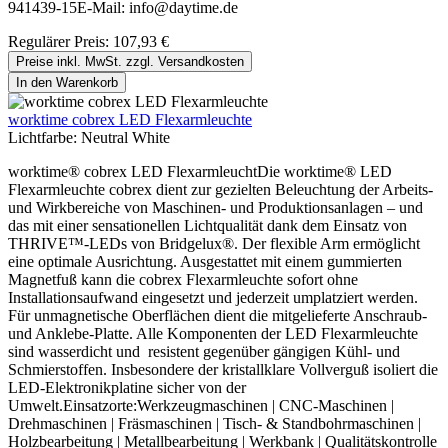
941439-15E-Mail: info@daytime.de
Regulärer Preis:
107,93 €
Preise inkl. MwSt. zzgl. Versandkosten
In den Warenkorb
worktime cobrex LED Flexarmleuchte
Lichtfarbe:
Neutral White
worktime® cobrex LED FlexarmleuchtDie worktime® LED
Flexarmleuchte cobrex dient zur gezielten Beleuchtung der Arbeits-
und Wirkbereiche von Maschinen- und Produktionsanlagen – und
das mit einer sensationellen Lichtqualität dank dem Einsatz von
THRIVE™-LEDs von Bridgelux®. Der flexible Arm ermöglicht
eine optimale Ausrichtung. Ausgestattet mit einem gummierten
Magnetfuß kann die cobrex Flexarmleuchte sofort ohne
Installationsaufwand eingesetzt und jederzeit umplatziert werden.
Für unmagnetische Oberflächen dient die mitgelieferte Anschraub-
und Anklebe-Platte. Alle Komponenten der LED Flexarmleuchte
sind wasserdicht und resistent gegenüber gängigen Kühl- und
Schmierstoffen. Insbesondere der kristallklare Vollverguß isoliert die
LED-Elektronikplatine sicher von der
Umwelt.Einsatzorte:Werkzeugmaschinen | CNC-Maschinen |
Drehmaschinen | Fräsmaschinen | Tisch- & Standbohrmaschinen |
Holzbearbeitung | Metallbearbeitung | Werkbank | Qualitätskontrolle