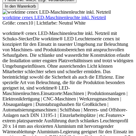
In den Warenkorb
worktime cenex LED-Maschinenleuchte inkl. Netzteil
Größe:
cenex10
|
Lichtfarbe:
Neutral White
worktime® cenex LED-Maschinenleuchte inkl. Netzteil mit
Schuko-SteckerDie worktime® LED Leuchtenserie cenex ist
konzipiert für den Einsatz in rauester Umgebung zur Beleuchtung
von Maschinen- und Produktionsbereichen mit anspruchsvollen
Sehaufgaben. Die schlanke und wasserdichte Konstruktion erlaubt
die Installation unter engsten Platzverhältnissen und trotzt widrigsten
Umgebungseinflüssen. Ohne ausreichendes Licht können
Mitarbeiter schlechter sehen und schneller ermüden. Das
beeinträchtigt sowohl die Sicherheit als auch die Effizienz. Eine
spezielle Art von Beleuchtung, die für die Produktion besonders
geeignet ist, sind worktime® LED-
Maschinenleuchten.Einsatzorte:Maschinen | Produktionsanlagen |
Elektronikfertigung | CNC-Maschinen | Werkzeugmaschinen |
Absauganlagen | Dunstabzugshauben für Großküchen |
Automatisierungsmaschinen | Schiffsbau | Meeres- und Offshore-
Anlagen nach DIN 13195-1 | Einzelarbeitsplätze | etc.Features:•
extrem platzsparende Ausführung durch schlankes Leuchtenprofil
20 x 14 mm aus eloxierten Aluminium mit hervorragender
Wärmeableitung• Aluminium-Legierung geeignet für den Einsatz im