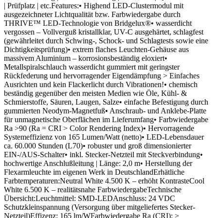
| Prüfplatz | etc.Features:• Highend LED-Clustermodul mit
ausgezeichneter Lichtqualität bzw. Farbwiedergabe durch
THRIVE™ LED-Technologie von Bridgelux®• wasserdicht
vergossen – Vollverguß kristallklar, UV-C ausgehärtet, schlagfest
(gewährleitet durch Schwing-, Schock- und Schlagtests sowie eine
Dichtigkeitsprüfung)• extrem flaches Leuchten-Gehäuse aus
massivem Aluminium – korrosionsbeständig eloxiert•
Metallspiralschlauch wasserdicht gummiert mit geringster
Rückfederung und hervorragender Eigendämpfung > Einfaches
Ausrichten und kein Flackerlicht durch Vibrationen!• chemisch
beständig gegenüber den meisten Medien wie Öle, Kühl- &
Schmierstoffe, Säuren, Laugen, Salze• einfache Befestigung durch
gummierten Neodym-Magnetfuß• Anschraub- und Anklebe-Platte
für unmagnetische Oberflächen im Lieferumfang• Farbwiedergabe
Ra >90 (Ra = CRI > Color Rendering Index)• Hervorragende
Systemeffizienz von 165 Lumen/Watt (netto)• LED-Lebensdauer
ca. 60.000 Stunden (L70)• robuster und groß dimensionierter
EIN-/AUS-Schalter• inkl. Stecker-Netzteil mit Steckverbindung•
hochwertige Anschlußleitung | Länge: 2,0 m• Herstellung der
Flexarmleuchte im eigenen Werk in DeutschlandErhätliche
Farbtemperaturen:Neutral White 4.500 K – erhöht KontrasteCool
White 6.500 K – realitätsnahe FarbwiedergabeTechnische
Übersicht:Leuchtmittel: SMD-LEDAnschluss: 24 VDC
Schutzkleinspannung (Versorgung über mitgeliefertes Stecker-
Netzteil)Effizenz: 165 lm/WFarbwiedergabe Ra (CRI): >