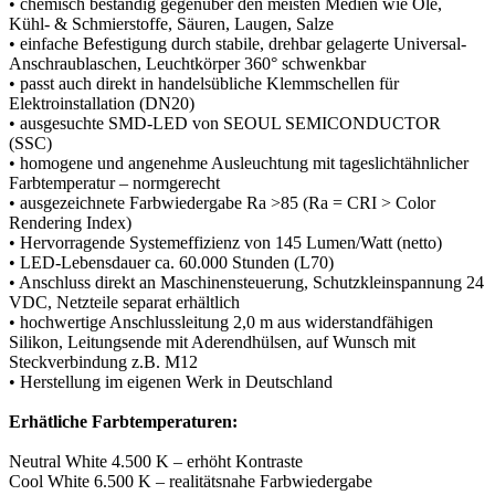
• chemisch beständig gegenüber den meisten Medien wie Öle,
Kühl- & Schmierstoffe, Säuren, Laugen, Salze
• einfache Befestigung durch stabile, drehbar gelagerte Universal-
Anschraublaschen, Leuchtkörper 360° schwenkbar
• passt auch direkt in handelsübliche Klemmschellen für
Elektroinstallation (DN20)
• ausgesuchte SMD-LED von SEOUL SEMICONDUCTOR
(SSC)
• homogene und angenehme Ausleuchtung mit tageslichtähnlicher
Farbtemperatur – normgerecht
• ausgezeichnete Farbwiedergabe Ra >85 (Ra = CRI > Color
Rendering Index)
• Hervorragende Systemeffizienz von 145 Lumen/Watt (netto)
• LED-Lebensdauer ca. 60.000 Stunden (L70)
• Anschluss direkt an Maschinensteuerung, Schutzkleinspannung 24
VDC, Netzteile separat erhältlich
• hochwertige Anschlussleitung 2,0 m aus widerstandfähigen
Silikon, Leitungsende mit Aderendhülsen, auf Wunsch mit
Steckverbindung z.B. M12
• Herstellung im eigenen Werk in Deutschland
Erhätliche Farbtemperaturen:
Neutral White 4.500 K – erhöht Kontraste
Cool White 6.500 K – realitätsnahe Farbwiedergabe