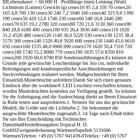
IIILebensdauer: > 60.000 H Profillänge (mm) Leistung (Watt)
Lichtstrom (Lumen) Gewicht (g) cenex10 95 2,4 350 70 cenex20
165 4,8 700 130 cenex30 240 7,2 1040 160 cenex40 325 9,6 1390
190 cenex50 420 12,0 1740 230 cenex60 540 16,8 2440 280
cenex70 635 19,2 2780 320 cenex80 720 21,6 3130 360 cenex90
840 28,8 4180 400 cenex100 935 26,4 3830 440 cenex110 1020
31,2 4520 480 cenex120 1140 36,0 5220 530 cenex130 1235 38,4
5570 560 cenex140 1320 40,8 5920 600 cenex150 1440 45,6 6610
650 cenex160 1535 48,0 6960 690 cenex170 1620 50,4 7310 720
cenex180 1740 55,2 8000 770 cenex190 1835 57,6 8350 810
cenex200 1920 60,0 8700 850 Sonderausführungen:Es können im
Grunde jede gewünschte Leuchtenlänge bis 3oo cm, individuelle
Befestigungen und kundenspezifische Anschlussleitungen mit
Steckverbindungen realisiert werden. Maßgeschneidert für Ihren
Einsatzfall.Musterleuchte anfordern:Damit Sie sich einen genauen
Eindruck über die worktime® LED Leuchten verschaffen können,
werden Musterleuchten kostenlos zur Verfügung gestellt. So können
Sie die Anbringung und die Ausleuchtung direkt an Ihrem Einsatzort
in Ruhe testen und ausprobieren.1. Nennen Sie uns das gewünschte
Modell, die Größe und die Lichtfarbe.2. Sie bekommen die
ausgewählte Musterleuchte zugesandt.3. 14 Tage nach Erhalt teilen
Sie uns Ihre Entscheidung mit.Technisches
DatenblattHerstellerangaben:Tropical H. D.
GmbHZweigniederlassung WarmsenSapelloh 5131606
WarmsenTelefon: +49 (0) 5767 941439-0Telefax: +49 (0) 5767