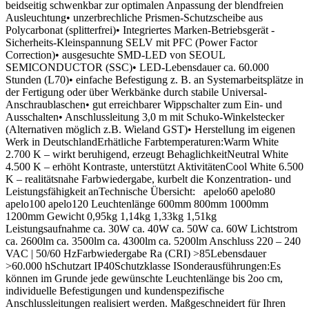
beidseitig schwenkbar zur optimalen Anpassung der blendfreien
Ausleuchtung• unzerbrechliche Prismen-Schutzscheibe aus
Polycarbonat (splitterfrei)• Integriertes Marken-Betriebsgerät -
Sicherheits-Kleinspannung SELV mit PFC (Power Factor
Correction)• ausgesuchte SMD-LED von SEOUL
SEMICONDUCTOR (SSC)• LED-Lebensdauer ca. 60.000
Stunden (L70)• einfache Befestigung z. B. an Systemarbeitsplätze in
der Fertigung oder über Werkbänke durch stabile Universal-
Anschraublaschen• gut erreichbarer Wippschalter zum Ein- und
Ausschalten• Anschlussleitung 3,0 m mit Schuko-Winkelstecker
(Alternativen möglich z.B. Wieland GST)• Herstellung im eigenen
Werk in DeutschlandErhätliche Farbtemperaturen:Warm White
2.700 K – wirkt beruhigend, erzeugt BehaglichkeitNeutral White
4.500 K – erhöht Kontraste, unterstützt AktivitätenCool White 6.500
K – realitätsnahe Farbwiedergabe, kurbelt die Konzentration- und
Leistungsfähigkeit anTechnische Übersicht: apelo60 apelo80
apelo100 apelo120 Leuchtenlänge 600mm 800mm 1000mm
1200mm Gewicht 0,95kg 1,14kg 1,33kg 1,51kg
Leistungsaufnahme ca. 30W ca. 40W ca. 50W ca. 60W Lichtstrom
ca. 2600lm ca. 3500lm ca. 4300lm ca. 5200lm Anschluss 220 – 240
VAC | 50/60 HzFarbwiedergabe Ra (CRI) >85Lebensdauer
>60.000 hSchutzart IP40Schutzklasse ISonderausführungen:Es
können im Grunde jede gewünschte Leuchtenlänge bis 2oo cm,
individuelle Befestigungen und kundenspezifische
Anschlussleitungen realisiert werden. Maßgeschneidert für Ihren