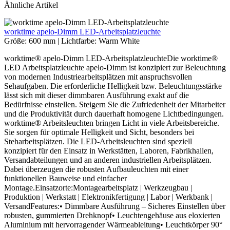
Ähnliche Artikel
worktime apelo-Dimm LED-Arbeitsplatzleuchte
Größe:
600 mm
|
Lichtfarbe:
Warm White
worktime® apelo-Dimm LED-ArbeitsplatzleuchteDie worktime®
LED Arbeitsplatzleuchte apelo-Dimm ist konzipiert zur Beleuchtung
von modernen Industriearbeitsplätzen mit anspruchsvollen
Sehaufgaben. Die erforderliche Helligkeit bzw. Beleuchtungsstärke
lässt sich mit dieser dimmbaren Ausführung exakt auf die
Bedürfnisse einstellen. Steigern Sie die Zufriedenheit der Mitarbeiter
und die Produktivität durch dauerhaft homogene Lichtbedingungen.
worktime® Arbeitsleuchten bringen Licht in viele Arbeitsbereiche.
Sie sorgen für optimale Helligkeit und Sicht, besonders bei
Steharbeitsplätzen. Die LED-Arbeitsleuchten sind speziell
konzipiert für den Einsatz in Werkstätten, Laboren, Fabrikhallen,
Versandabteilungen und an anderen industriellen Arbeitsplätzen.
Dabei überzeugen die robusten Aufbauleuchten mit einer
funktionellen Bauweise und einfacher
Montage.Einsatzorte:Montagearbeitsplatz | Werkzeugbau |
Produktion | Werkstatt | Elektronikfertigung | Labor | Werkbank |
VersandFeatures:• Dimmbare Ausführung – Sicheres Einstellen über
robusten, gummierten Drehknopf• Leuchtengehäuse aus eloxierten
Aluminium mit hervorragender Wärmeableitung• Leuchtkörper 90°