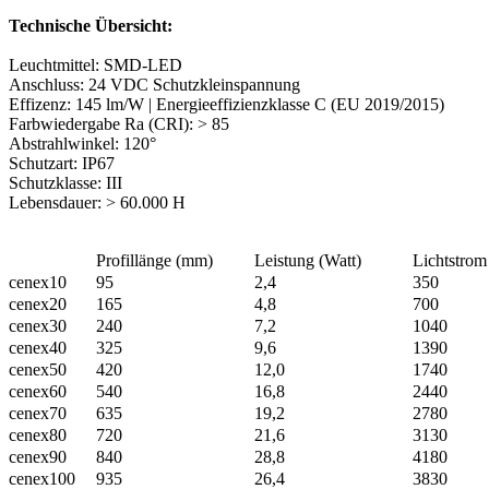
Technische Übersicht:
Leuchtmittel: SMD-LED
Anschluss: 24 VDC Schutzkleinspannung
Effizenz: 145 lm/W | Energieeffizienzklasse C (EU 2019/2015)
Farbwiedergabe Ra (CRI): > 85
Abstrahlwinkel: 120°
Schutzart: IP67
Schutzklasse: III
Lebensdauer: > 60.000 H
Profillänge (mm)
Leistung (Watt)
Lichtstro
cenex10
95
2,4
350
cenex20
165
4,8
700
cenex30
240
7,2
1040
cenex40
325
9,6
1390
cenex50
420
12,0
1740
cenex60
540
16,8
2440
cenex70
635
19,2
2780
cenex80
720
21,6
3130
cenex90
840
28,8
4180
cenex100
935
26,4
3830