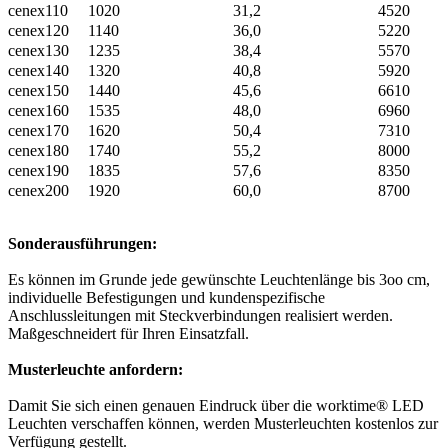
cenex110
1020
31,2
4520
cenex120
1140
36,0
5220
cenex130
1235
38,4
5570
cenex140
1320
40,8
5920
cenex150
1440
45,6
6610
cenex160
1535
48,0
6960
cenex170
1620
50,4
7310
cenex180
1740
55,2
8000
cenex190
1835
57,6
8350
cenex200
1920
60,0
8700
Sonderausführungen:
Es können im Grunde jede gewünschte Leuchtenlänge bis 3oo cm,
individuelle Befestigungen und kundenspezifische
Anschlussleitungen mit Steckverbindungen realisiert werden.
Maßgeschneidert für Ihren Einsatzfall.
Musterleuchte anfordern:
Damit Sie sich einen genauen Eindruck über die worktime® LED
Leuchten verschaffen können, werden Musterleuchten kostenlos zur
Verfügung gestellt.