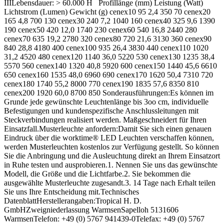
IIILebensdauer: > 60.000 H Profillänge (mm) Leistung (Watt)
Lichtstrom (Lumen) Gewicht (g) cenex10 95 2,4 350 70 cenex20
165 4,8 700 130 cenex30 240 7,2 1040 160 cenex40 325 9,6 1390
190 cenex50 420 12,0 1740 230 cenex60 540 16,8 2440 280
cenex70 635 19,2 2780 320 cenex80 720 21,6 3130 360 cenex90
840 28,8 4180 400 cenex100 935 26,4 3830 440 cenex110 1020
31,2 4520 480 cenex120 1140 36,0 5220 530 cenex130 1235 38,4
5570 560 cenex140 1320 40,8 5920 600 cenex150 1440 45,6 6610
650 cenex160 1535 48,0 6960 690 cenex170 1620 50,4 7310 720
cenex180 1740 55,2 8000 770 cenex190 1835 57,6 8350 810
cenex200 1920 60,0 8700 850 Sonderausführungen:Es können im
Grunde jede gewünschte Leuchtenlänge bis 3oo cm, individuelle
Befestigungen und kundenspezifische Anschlussleitungen mit
Steckverbindungen realisiert werden. Maßgeschneidert für Ihren
Einsatzfall.Musterleuchte anfordern:Damit Sie sich einen genauen
Eindruck über die worktime® LED Leuchten verschaffen können,
werden Musterleuchten kostenlos zur Verfügung gestellt. So können
Sie die Anbringung und die Ausleuchtung direkt an Ihrem Einsatzort
in Ruhe testen und ausprobieren.1. Nennen Sie uns das gewünschte
Modell, die Größe und die Lichtfarbe.2. Sie bekommen die
ausgewählte Musterleuchte zugesandt.3. 14 Tage nach Erhalt teilen
Sie uns Ihre Entscheidung mit.Technisches
DatenblattHerstellerangaben:Tropical H. D.
GmbHZweigniederlassung WarmsenSapelloh 5131606
WarmsenTelefon: +49 (0) 5767 941439-0Telefax: +49 (0) 5767