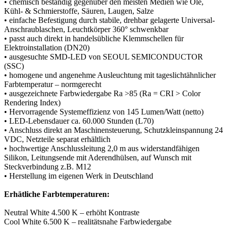
• chemisch beständig gegenüber den meisten Medien wie Öle,
Kühl- & Schmierstoffe, Säuren, Laugen, Salze
• einfache Befestigung durch stabile, drehbar gelagerte Universal-
Anschraublaschen, Leuchtkörper 360° schwenkbar
• passt auch direkt in handelsübliche Klemmschellen für
Elektroinstallation (DN20)
• ausgesuchte SMD-LED von SEOUL SEMICONDUCTOR
(SSC)
• homogene und angenehme Ausleuchtung mit tageslichtähnlicher
Farbtemperatur – normgerecht
• ausgezeichnete Farbwiedergabe Ra >85 (Ra = CRI > Color
Rendering Index)
• Hervorragende Systemeffizienz von 145 Lumen/Watt (netto)
• LED-Lebensdauer ca. 60.000 Stunden (L70)
• Anschluss direkt an Maschinensteuerung, Schutzkleinspannung 24
VDC, Netzteile separat erhältlich
• hochwertige Anschlussleitung 2,0 m aus widerstandfähigen
Silikon, Leitungsende mit Aderendhülsen, auf Wunsch mit
Steckverbindung z.B. M12
• Herstellung im eigenen Werk in Deutschland
Erhätliche Farbtemperaturen:
Neutral White 4.500 K – erhöht Kontraste
Cool White 6.500 K – realitätsnahe Farbwiedergabe