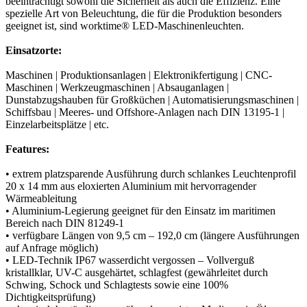
beeinträchtigt sowohl die Sicherheit als auch die Effizienz. Eine
spezielle Art von Beleuchtung, die für die Produktion besonders
geeignet ist, sind worktime® LED-Maschinenleuchten.
Einsatzorte:
Maschinen | Produktionsanlagen | Elektronikfertigung | CNC-
Maschinen | Werkzeugmaschinen | Absauganlagen |
Dunstabzugshauben für Großküchen | Automatisierungsmaschinen |
Schiffsbau | Meeres- und Offshore-Anlagen nach DIN 13195-1 |
Einzelarbeitsplätze | etc.
Features:
• extrem platzsparende Ausführung durch schlankes Leuchtenprofil
20 x 14 mm aus eloxierten Aluminium mit hervorragender
Wärmeableitung
• Aluminium-Legierung geeignet für den Einsatz im maritimen
Bereich nach DIN 81249-1
• verfügbare Längen von 9,5 cm – 192,0 cm (längere Ausführungen
auf Anfrage möglich)
• LED-Technik IP67 wasserdicht vergossen – Vollverguß
kristallklar, UV-C ausgehärtet, schlagfest (gewährleitet durch
Schwing, Schock und Schlagtests sowie eine 100%
Dichtigkeitsprüfung)