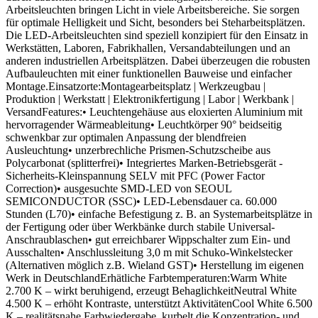
Arbeitsleuchten bringen Licht in viele Arbeitsbereiche. Sie sorgen
für optimale Helligkeit und Sicht, besonders bei Steharbeitsplätzen.
Die LED-Arbeitsleuchten sind speziell konzipiert für den Einsatz in
Werkstätten, Laboren, Fabrikhallen, Versandabteilungen und an
anderen industriellen Arbeitsplätzen. Dabei überzeugen die robusten
Aufbauleuchten mit einer funktionellen Bauweise und einfacher
Montage.Einsatzorte:Montagearbeitsplatz | Werkzeugbau |
Produktion | Werkstatt | Elektronikfertigung | Labor | Werkbank |
VersandFeatures:• Leuchtengehäuse aus eloxierten Aluminium mit
hervorragender Wärmeableitung• Leuchtkörper 90° beidseitig
schwenkbar zur optimalen Anpassung der blendfreien
Ausleuchtung• unzerbrechliche Prismen-Schutzscheibe aus
Polycarbonat (splitterfrei)• Integriertes Marken-Betriebsgerät -
Sicherheits-Kleinspannung SELV mit PFC (Power Factor
Correction)• ausgesuchte SMD-LED von SEOUL
SEMICONDUCTOR (SSC)• LED-Lebensdauer ca. 60.000
Stunden (L70)• einfache Befestigung z. B. an Systemarbeitsplätze in
der Fertigung oder über Werkbänke durch stabile Universal-
Anschraublaschen• gut erreichbarer Wippschalter zum Ein- und
Ausschalten• Anschlussleitung 3,0 m mit Schuko-Winkelstecker
(Alternativen möglich z.B. Wieland GST)• Herstellung im eigenen
Werk in DeutschlandErhätliche Farbtemperaturen:Warm White
2.700 K – wirkt beruhigend, erzeugt BehaglichkeitNeutral White
4.500 K – erhöht Kontraste, unterstützt AktivitätenCool White 6.500
K – realitätsnahe Farbwiedergabe, kurbelt die Konzentration- und