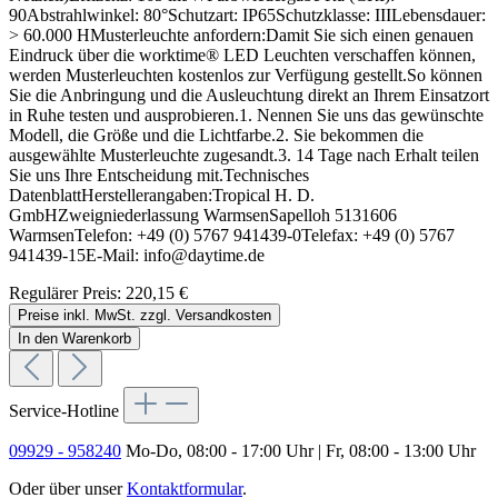
90Abstrahlwinkel: 80°Schutzart: IP65Schutzklasse: IIILebensdauer:
> 60.000 HMusterleuchte anfordern:Damit Sie sich einen genauen
Eindruck über die worktime® LED Leuchten verschaffen können,
werden Musterleuchten kostenlos zur Verfügung gestellt.So können
Sie die Anbringung und die Ausleuchtung direkt an Ihrem Einsatzort
in Ruhe testen und ausprobieren.1. Nennen Sie uns das gewünschte
Modell, die Größe und die Lichtfarbe.2. Sie bekommen die
ausgewählte Musterleuchte zugesandt.3. 14 Tage nach Erhalt teilen
Sie uns Ihre Entscheidung mit.Technisches
DatenblattHerstellerangaben:Tropical H. D.
GmbHZweigniederlassung WarmsenSapelloh 5131606
WarmsenTelefon: +49 (0) 5767 941439-0Telefax: +49 (0) 5767
941439-15E-Mail: info@daytime.de
Regulärer Preis:
220,15 €
Preise inkl. MwSt. zzgl. Versandkosten
In den Warenkorb
Service-Hotline
09929 - 958240
Mo-Do, 08:00 - 17:00 Uhr | Fr, 08:00 - 13:00 Uhr
Oder über unser
Kontaktformular
.