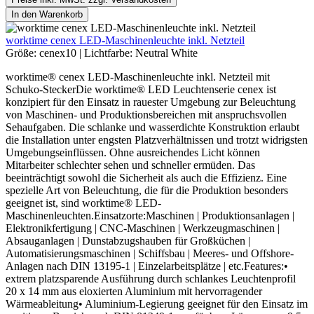
In den Warenkorb
worktime cenex LED-Maschinenleuchte inkl. Netzteil
Größe:
cenex10
|
Lichtfarbe:
Neutral White
worktime® cenex LED-Maschinenleuchte inkl. Netzteil mit
Schuko-SteckerDie worktime® LED Leuchtenserie cenex ist
konzipiert für den Einsatz in rauester Umgebung zur Beleuchtung
von Maschinen- und Produktionsbereichen mit anspruchsvollen
Sehaufgaben. Die schlanke und wasserdichte Konstruktion erlaubt
die Installation unter engsten Platzverhältnissen und trotzt widrigsten
Umgebungseinflüssen. Ohne ausreichendes Licht können
Mitarbeiter schlechter sehen und schneller ermüden. Das
beeinträchtigt sowohl die Sicherheit als auch die Effizienz. Eine
spezielle Art von Beleuchtung, die für die Produktion besonders
geeignet ist, sind worktime® LED-
Maschinenleuchten.Einsatzorte:Maschinen | Produktionsanlagen |
Elektronikfertigung | CNC-Maschinen | Werkzeugmaschinen |
Absauganlagen | Dunstabzugshauben für Großküchen |
Automatisierungsmaschinen | Schiffsbau | Meeres- und Offshore-
Anlagen nach DIN 13195-1 | Einzelarbeitsplätze | etc.Features:•
extrem platzsparende Ausführung durch schlankes Leuchtenprofil
20 x 14 mm aus eloxierten Aluminium mit hervorragender
Wärmeableitung• Aluminium-Legierung geeignet für den Einsatz im