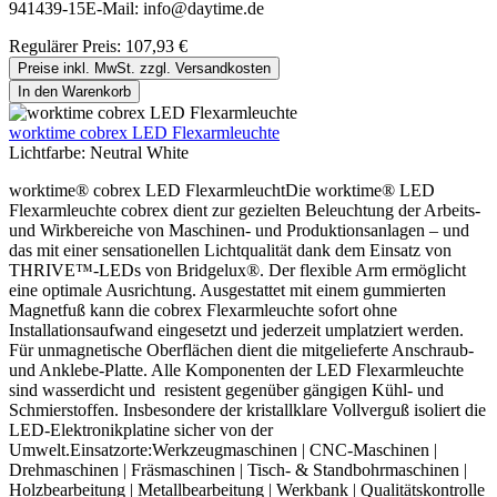
941439-15E-Mail: info@daytime.de
Regulärer Preis:
107,93 €
Preise inkl. MwSt. zzgl. Versandkosten
In den Warenkorb
worktime cobrex LED Flexarmleuchte
Lichtfarbe:
Neutral White
worktime® cobrex LED FlexarmleuchtDie worktime® LED
Flexarmleuchte cobrex dient zur gezielten Beleuchtung der Arbeits-
und Wirkbereiche von Maschinen- und Produktionsanlagen – und
das mit einer sensationellen Lichtqualität dank dem Einsatz von
THRIVE™-LEDs von Bridgelux®. Der flexible Arm ermöglicht
eine optimale Ausrichtung. Ausgestattet mit einem gummierten
Magnetfuß kann die cobrex Flexarmleuchte sofort ohne
Installationsaufwand eingesetzt und jederzeit umplatziert werden.
Für unmagnetische Oberflächen dient die mitgelieferte Anschraub-
und Anklebe-Platte. Alle Komponenten der LED Flexarmleuchte
sind wasserdicht und resistent gegenüber gängigen Kühl- und
Schmierstoffen. Insbesondere der kristallklare Vollverguß isoliert die
LED-Elektronikplatine sicher von der
Umwelt.Einsatzorte:Werkzeugmaschinen | CNC-Maschinen |
Drehmaschinen | Fräsmaschinen | Tisch- & Standbohrmaschinen |
Holzbearbeitung | Metallbearbeitung | Werkbank | Qualitätskontrolle