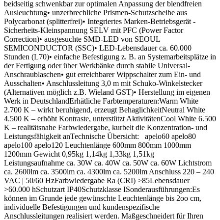
beidseitig schwenkbar zur optimalen Anpassung der blendfreien
Ausleuchtung• unzerbrechliche Prismen-Schutzscheibe aus
Polycarbonat (splitterfrei)• Integriertes Marken-Betriebsgerät -
Sicherheits-Kleinspannung SELV mit PFC (Power Factor
Correction)• ausgesuchte SMD-LED von SEOUL
SEMICONDUCTOR (SSC)• LED-Lebensdauer ca. 60.000
Stunden (L70)• einfache Befestigung z. B. an Systemarbeitsplätze in
der Fertigung oder über Werkbänke durch stabile Universal-
Anschraublaschen• gut erreichbarer Wippschalter zum Ein- und
Ausschalten• Anschlussleitung 3,0 m mit Schuko-Winkelstecker
(Alternativen möglich z.B. Wieland GST)• Herstellung im eigenen
Werk in DeutschlandErhätliche Farbtemperaturen:Warm White
2.700 K – wirkt beruhigend, erzeugt BehaglichkeitNeutral White
4.500 K – erhöht Kontraste, unterstützt AktivitätenCool White 6.500
K – realitätsnahe Farbwiedergabe, kurbelt die Konzentration- und
Leistungsfähigkeit anTechnische Übersicht: apelo60 apelo80
apelo100 apelo120 Leuchtenlänge 600mm 800mm 1000mm
1200mm Gewicht 0,95kg 1,14kg 1,33kg 1,51kg
Leistungsaufnahme ca. 30W ca. 40W ca. 50W ca. 60W Lichtstrom
ca. 2600lm ca. 3500lm ca. 4300lm ca. 5200lm Anschluss 220 – 240
VAC | 50/60 HzFarbwiedergabe Ra (CRI) >85Lebensdauer
>60.000 hSchutzart IP40Schutzklasse ISonderausführungen:Es
können im Grunde jede gewünschte Leuchtenlänge bis 2oo cm,
individuelle Befestigungen und kundenspezifische
Anschlussleitungen realisiert werden. Maßgeschneidert für Ihren