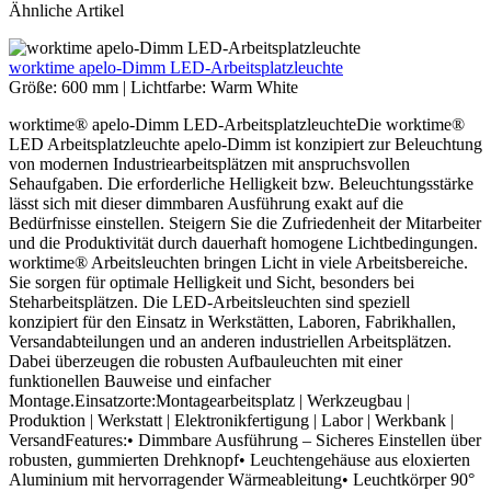
Ähnliche Artikel
worktime apelo-Dimm LED-Arbeitsplatzleuchte
Größe:
600 mm
|
Lichtfarbe:
Warm White
worktime® apelo-Dimm LED-ArbeitsplatzleuchteDie worktime®
LED Arbeitsplatzleuchte apelo-Dimm ist konzipiert zur Beleuchtung
von modernen Industriearbeitsplätzen mit anspruchsvollen
Sehaufgaben. Die erforderliche Helligkeit bzw. Beleuchtungsstärke
lässt sich mit dieser dimmbaren Ausführung exakt auf die
Bedürfnisse einstellen. Steigern Sie die Zufriedenheit der Mitarbeiter
und die Produktivität durch dauerhaft homogene Lichtbedingungen.
worktime® Arbeitsleuchten bringen Licht in viele Arbeitsbereiche.
Sie sorgen für optimale Helligkeit und Sicht, besonders bei
Steharbeitsplätzen. Die LED-Arbeitsleuchten sind speziell
konzipiert für den Einsatz in Werkstätten, Laboren, Fabrikhallen,
Versandabteilungen und an anderen industriellen Arbeitsplätzen.
Dabei überzeugen die robusten Aufbauleuchten mit einer
funktionellen Bauweise und einfacher
Montage.Einsatzorte:Montagearbeitsplatz | Werkzeugbau |
Produktion | Werkstatt | Elektronikfertigung | Labor | Werkbank |
VersandFeatures:• Dimmbare Ausführung – Sicheres Einstellen über
robusten, gummierten Drehknopf• Leuchtengehäuse aus eloxierten
Aluminium mit hervorragender Wärmeableitung• Leuchtkörper 90°