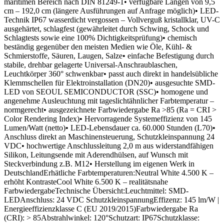
maritimen Bereich nach DIN 81249-1• verfügbare Längen von 9,5
cm – 192,0 cm (längere Ausführungen auf Anfrage möglich)• LED-
Technik IP67 wasserdicht vergossen – Vollverguß kristallklar, UV-C
ausgehärtet, schlagfest (gewährleitet durch Schwing, Schock und
Schlagtests sowie eine 100% Dichtigkeitsprüfung)• chemisch
beständig gegenüber den meisten Medien wie Öle, Kühl- &
Schmierstoffe, Säuren, Laugen, Salze• einfache Befestigung durch
stabile, drehbar gelagerte Universal-Anschraublaschen,
Leuchtkörper 360° schwenkbar• passt auch direkt in handelsübliche
Klemmschellen für Elektroinstallation (DN20)• ausgesuchte SMD-
LED von SEOUL SEMICONDUCTOR (SSC)• homogene und
angenehme Ausleuchtung mit tageslichtähnlicher Farbtemperatur –
normgerecht• ausgezeichnete Farbwiedergabe Ra >85 (Ra = CRI >
Color Rendering Index)• Hervorragende Systemeffizienz von 145
Lumen/Watt (netto)• LED-Lebensdauer ca. 60.000 Stunden (L70)•
Anschluss direkt an Maschinensteuerung, Schutzkleinspannung 24
VDC• hochwertige Anschlussleitung 2,0 m aus widerstandfähigen
Silikon, Leitungsende mit Aderendhülsen, auf Wunsch mit
Steckverbindung z.B. M12• Herstellung im eigenen Werk in
DeutschlandErhätliche Farbtemperaturen:Neutral White 4.500 K –
erhöht KontrasteCool White 6.500 K – realitätsnahe
FarbwiedergabeTechnische Übersicht:Leuchtmittel: SMD-
LEDAnschluss: 24 VDC SchutzkleinspannungEffizenz: 145 lm/W |
Energieeffizienzklasse C (EU 2019/2015)Farbwiedergabe Ra
(CRI): > 85Abstrahlwinkel: 120°Schutzart: IP67Schutzklasse: