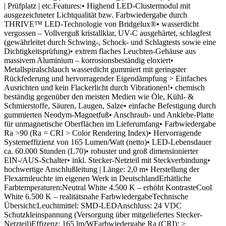
| Prüfplatz | etc.Features:• Highend LED-Clustermodul mit
ausgezeichneter Lichtqualität bzw. Farbwiedergabe durch
THRIVE™ LED-Technologie von Bridgelux®• wasserdicht
vergossen – Vollverguß kristallklar, UV-C ausgehärtet, schlagfest
(gewährleitet durch Schwing-, Schock- und Schlagtests sowie eine
Dichtigkeitsprüfung)• extrem flaches Leuchten-Gehäuse aus
massivem Aluminium – korrosionsbeständig eloxiert•
Metallspiralschlauch wasserdicht gummiert mit geringster
Rückfederung und hervorragender Eigendämpfung > Einfaches
Ausrichten und kein Flackerlicht durch Vibrationen!• chemisch
beständig gegenüber den meisten Medien wie Öle, Kühl- &
Schmierstoffe, Säuren, Laugen, Salze• einfache Befestigung durch
gummierten Neodym-Magnetfuß• Anschraub- und Anklebe-Platte
für unmagnetische Oberflächen im Lieferumfang• Farbwiedergabe
Ra >90 (Ra = CRI > Color Rendering Index)• Hervorragende
Systemeffizienz von 165 Lumen/Watt (netto)• LED-Lebensdauer
ca. 60.000 Stunden (L70)• robuster und groß dimensionierter
EIN-/AUS-Schalter• inkl. Stecker-Netzteil mit Steckverbindung•
hochwertige Anschlußleitung | Länge: 2,0 m• Herstellung der
Flexarmleuchte im eigenen Werk in DeutschlandErhätliche
Farbtemperaturen:Neutral White 4.500 K – erhöht KontrasteCool
White 6.500 K – realitätsnahe FarbwiedergabeTechnische
Übersicht:Leuchtmittel: SMD-LEDAnschluss: 24 VDC
Schutzkleinspannung (Versorgung über mitgeliefertes Stecker-
Netzteil)Effizenz: 165 lm/WFarbwiedergabe Ra (CRI): >