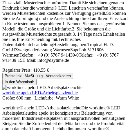
Einsatzfall. Musterleuchte anfordern:Damit Sie sich einen genauen
Eindruck über die worktime® LED Leuchten verschaffen können,
werden Musterleuchten kostenlos zur Verfügung gestellt.So können
Sie die Anbringung und die Ausleuchtung direkt an Ihrem Einsatzort
in Ruhe testen und ausprobieren.1. Nennen Sie uns das gewünschte
Modell, die Größe und die Lichtfarbe.2. Sie bekommen die
ausgewählte Musterleuchte zugesandt.3. 14 Tage nach Erhalt teilen
Sie uns Ihre Entscheidung mit.Technisches
DatenblattBetriebsanleitungHerstellerangaben:Tropical H. D.
GmbHZweigniederlassung WarmsenSapelloh 5131606
WarmsenTelefon: +49 (0) 5767 941439-0Telefax: +49 (0) 5767
941439-15E-Mail: info@daytime.de
Regulärer Preis:
410,55 €
Preise inkl. MwSt. zzgl. Versandkosten
In den Warenkorb
worktime apelo LED-Arbeitsplatzleuchte
Größe:
600 mm
|
Lichtfarbe:
Warm White
worktime® apelo LED-ArbeitsplatzleuchteDie worktime® LED
Arbeitsplatzleuchte apelo ist konzipiert zur Beleuchtung von
modernen Industriearbeitsplätzen mit anspruchsvollen Sehaufgaben.
Steigern Sie die Zufriedenheit der Mitarbeiter und die Produktivität
durch dauerhaft homogene Lichtbedingungen. worktime®