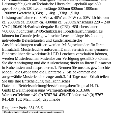
Leistungsfähigkeit anTechnische Übersicht: apelo60 apelo80
apelo100 apelo120 Leuchtenlänge 600mm 800mm 1000mm
1200mm Gewicht 0,95kg 1,14kg 1,33kg 1,51kg
Leistungsaufnahme ca. 30W ca. 40W ca. 50W ca. 60W Lichtstrom
ca. 2600lm ca. 3500lm ca. 4300lm ca. 5200lm Anschluss 220 – 240
VAC | 50/60 HzFarbwiedergabe Ra (CRI) >85Lebensdauer
>60.000 hSchutzart IP40Schutzklasse ISonderausführungen:Es
können im Grunde jede gewünschte Leuchtenlänge bis 2oo cm,
individuelle Befestigungen und kundenspezifische
Anschlussleitungen realisiert werden. Maßgeschneidert für Ihren
Einsatzfall. Musterleuchte anfordern:Damit Sie sich einen genauen
Eindruck über die worktime® LED Leuchten verschaffen können,
werden Musterleuchten kostenlos zur Verfügung gestellt.So können
Sie die Anbringung und die Ausleuchtung direkt an Ihrem Einsatzort
in Ruhe testen und ausprobieren.1. Nennen Sie uns das gewünschte
Modell, die Größe und die Lichtfarbe.2. Sie bekommen die
ausgewählte Musterleuchte zugesandt.3. 14 Tage nach Erhalt teilen
Sie uns Ihre Entscheidung mit.Technisches
DatenblattBetriebsanleitungHerstellerangaben:Tropical H. D.
GmbHZweigniederlassung WarmsenSapelloh 5131606
WarmsenTelefon: +49 (0) 5767 941439-0Telefax: +49 (0) 5767
941439-15E-Mail: info@daytime.de
Regulärer Preis:
351,05 €
Preise inkl. MwSt. zzgl. Versandkosten