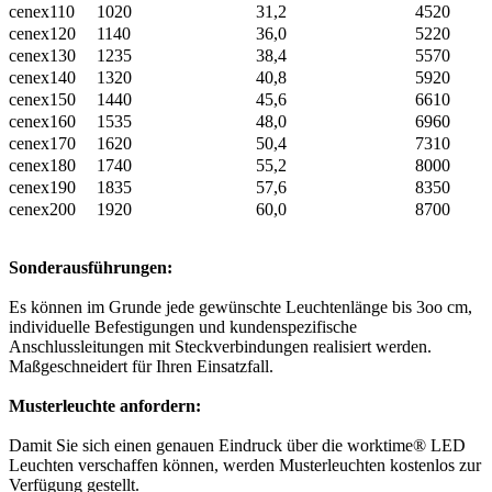
cenex110
1020
31,2
4520
cenex120
1140
36,0
5220
cenex130
1235
38,4
5570
cenex140
1320
40,8
5920
cenex150
1440
45,6
6610
cenex160
1535
48,0
6960
cenex170
1620
50,4
7310
cenex180
1740
55,2
8000
cenex190
1835
57,6
8350
cenex200
1920
60,0
8700
Sonderausführungen:
Es können im Grunde jede gewünschte Leuchtenlänge bis 3oo cm,
individuelle Befestigungen und kundenspezifische
Anschlussleitungen mit Steckverbindungen realisiert werden.
Maßgeschneidert für Ihren Einsatzfall.
Musterleuchte anfordern:
Damit Sie sich einen genauen Eindruck über die worktime® LED
Leuchten verschaffen können, werden Musterleuchten kostenlos zur
Verfügung gestellt.