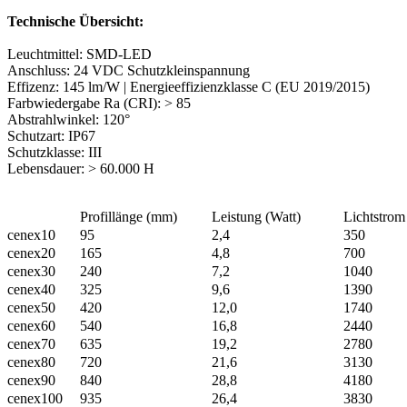
Technische Übersicht:
Leuchtmittel: SMD-LED
Anschluss: 24 VDC Schutzkleinspannung
Effizenz: 145 lm/W | Energieeffizienzklasse C (EU 2019/2015)
Farbwiedergabe Ra (CRI): > 85
Abstrahlwinkel: 120°
Schutzart: IP67
Schutzklasse: III
Lebensdauer: > 60.000 H
Profillänge (mm)
Leistung (Watt)
Lichtstro
cenex10
95
2,4
350
cenex20
165
4,8
700
cenex30
240
7,2
1040
cenex40
325
9,6
1390
cenex50
420
12,0
1740
cenex60
540
16,8
2440
cenex70
635
19,2
2780
cenex80
720
21,6
3130
cenex90
840
28,8
4180
cenex100
935
26,4
3830