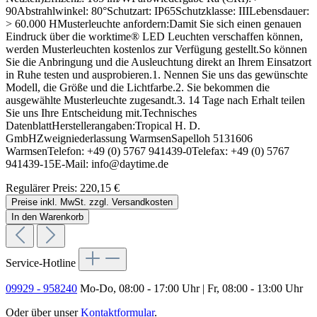
90Abstrahlwinkel: 80°Schutzart: IP65Schutzklasse: IIILebensdauer:
> 60.000 HMusterleuchte anfordern:Damit Sie sich einen genauen
Eindruck über die worktime® LED Leuchten verschaffen können,
werden Musterleuchten kostenlos zur Verfügung gestellt.So können
Sie die Anbringung und die Ausleuchtung direkt an Ihrem Einsatzort
in Ruhe testen und ausprobieren.1. Nennen Sie uns das gewünschte
Modell, die Größe und die Lichtfarbe.2. Sie bekommen die
ausgewählte Musterleuchte zugesandt.3. 14 Tage nach Erhalt teilen
Sie uns Ihre Entscheidung mit.Technisches
DatenblattHerstellerangaben:Tropical H. D.
GmbHZweigniederlassung WarmsenSapelloh 5131606
WarmsenTelefon: +49 (0) 5767 941439-0Telefax: +49 (0) 5767
941439-15E-Mail: info@daytime.de
Regulärer Preis:
220,15 €
Preise inkl. MwSt. zzgl. Versandkosten
In den Warenkorb
Service-Hotline
09929 - 958240
Mo-Do, 08:00 - 17:00 Uhr | Fr, 08:00 - 13:00 Uhr
Oder über unser
Kontaktformular
.