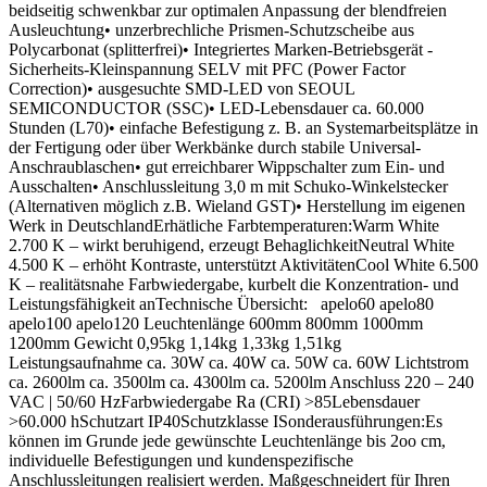
beidseitig schwenkbar zur optimalen Anpassung der blendfreien
Ausleuchtung• unzerbrechliche Prismen-Schutzscheibe aus
Polycarbonat (splitterfrei)• Integriertes Marken-Betriebsgerät -
Sicherheits-Kleinspannung SELV mit PFC (Power Factor
Correction)• ausgesuchte SMD-LED von SEOUL
SEMICONDUCTOR (SSC)• LED-Lebensdauer ca. 60.000
Stunden (L70)• einfache Befestigung z. B. an Systemarbeitsplätze in
der Fertigung oder über Werkbänke durch stabile Universal-
Anschraublaschen• gut erreichbarer Wippschalter zum Ein- und
Ausschalten• Anschlussleitung 3,0 m mit Schuko-Winkelstecker
(Alternativen möglich z.B. Wieland GST)• Herstellung im eigenen
Werk in DeutschlandErhätliche Farbtemperaturen:Warm White
2.700 K – wirkt beruhigend, erzeugt BehaglichkeitNeutral White
4.500 K – erhöht Kontraste, unterstützt AktivitätenCool White 6.500
K – realitätsnahe Farbwiedergabe, kurbelt die Konzentration- und
Leistungsfähigkeit anTechnische Übersicht: apelo60 apelo80
apelo100 apelo120 Leuchtenlänge 600mm 800mm 1000mm
1200mm Gewicht 0,95kg 1,14kg 1,33kg 1,51kg
Leistungsaufnahme ca. 30W ca. 40W ca. 50W ca. 60W Lichtstrom
ca. 2600lm ca. 3500lm ca. 4300lm ca. 5200lm Anschluss 220 – 240
VAC | 50/60 HzFarbwiedergabe Ra (CRI) >85Lebensdauer
>60.000 hSchutzart IP40Schutzklasse ISonderausführungen:Es
können im Grunde jede gewünschte Leuchtenlänge bis 2oo cm,
individuelle Befestigungen und kundenspezifische
Anschlussleitungen realisiert werden. Maßgeschneidert für Ihren