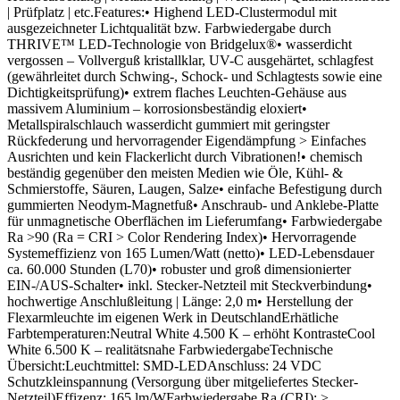
| Prüfplatz | etc.Features:• Highend LED-Clustermodul mit
ausgezeichneter Lichtqualität bzw. Farbwiedergabe durch
THRIVE™ LED-Technologie von Bridgelux®• wasserdicht
vergossen – Vollverguß kristallklar, UV-C ausgehärtet, schlagfest
(gewährleitet durch Schwing-, Schock- und Schlagtests sowie eine
Dichtigkeitsprüfung)• extrem flaches Leuchten-Gehäuse aus
massivem Aluminium – korrosionsbeständig eloxiert•
Metallspiralschlauch wasserdicht gummiert mit geringster
Rückfederung und hervorragender Eigendämpfung > Einfaches
Ausrichten und kein Flackerlicht durch Vibrationen!• chemisch
beständig gegenüber den meisten Medien wie Öle, Kühl- &
Schmierstoffe, Säuren, Laugen, Salze• einfache Befestigung durch
gummierten Neodym-Magnetfuß• Anschraub- und Anklebe-Platte
für unmagnetische Oberflächen im Lieferumfang• Farbwiedergabe
Ra >90 (Ra = CRI > Color Rendering Index)• Hervorragende
Systemeffizienz von 165 Lumen/Watt (netto)• LED-Lebensdauer
ca. 60.000 Stunden (L70)• robuster und groß dimensionierter
EIN-/AUS-Schalter• inkl. Stecker-Netzteil mit Steckverbindung•
hochwertige Anschlußleitung | Länge: 2,0 m• Herstellung der
Flexarmleuchte im eigenen Werk in DeutschlandErhätliche
Farbtemperaturen:Neutral White 4.500 K – erhöht KontrasteCool
White 6.500 K – realitätsnahe FarbwiedergabeTechnische
Übersicht:Leuchtmittel: SMD-LEDAnschluss: 24 VDC
Schutzkleinspannung (Versorgung über mitgeliefertes Stecker-
Netzteil)Effizenz: 165 lm/WFarbwiedergabe Ra (CRI): >