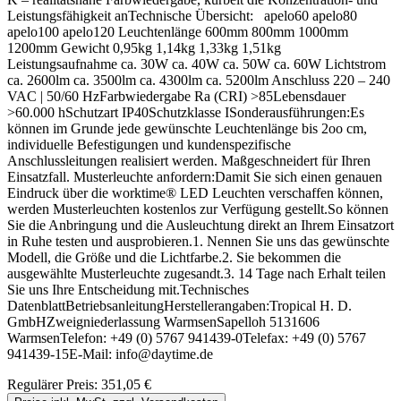
Leistungsfähigkeit anTechnische Übersicht: apelo60 apelo80
apelo100 apelo120 Leuchtenlänge 600mm 800mm 1000mm
1200mm Gewicht 0,95kg 1,14kg 1,33kg 1,51kg
Leistungsaufnahme ca. 30W ca. 40W ca. 50W ca. 60W Lichtstrom
ca. 2600lm ca. 3500lm ca. 4300lm ca. 5200lm Anschluss 220 – 240
VAC | 50/60 HzFarbwiedergabe Ra (CRI) >85Lebensdauer
>60.000 hSchutzart IP40Schutzklasse ISonderausführungen:Es
können im Grunde jede gewünschte Leuchtenlänge bis 2oo cm,
individuelle Befestigungen und kundenspezifische
Anschlussleitungen realisiert werden. Maßgeschneidert für Ihren
Einsatzfall. Musterleuchte anfordern:Damit Sie sich einen genauen
Eindruck über die worktime® LED Leuchten verschaffen können,
werden Musterleuchten kostenlos zur Verfügung gestellt.So können
Sie die Anbringung und die Ausleuchtung direkt an Ihrem Einsatzort
in Ruhe testen und ausprobieren.1. Nennen Sie uns das gewünschte
Modell, die Größe und die Lichtfarbe.2. Sie bekommen die
ausgewählte Musterleuchte zugesandt.3. 14 Tage nach Erhalt teilen
Sie uns Ihre Entscheidung mit.Technisches
DatenblattBetriebsanleitungHerstellerangaben:Tropical H. D.
GmbHZweigniederlassung WarmsenSapelloh 5131606
WarmsenTelefon: +49 (0) 5767 941439-0Telefax: +49 (0) 5767
941439-15E-Mail: info@daytime.de
Regulärer Preis:
351,05 €