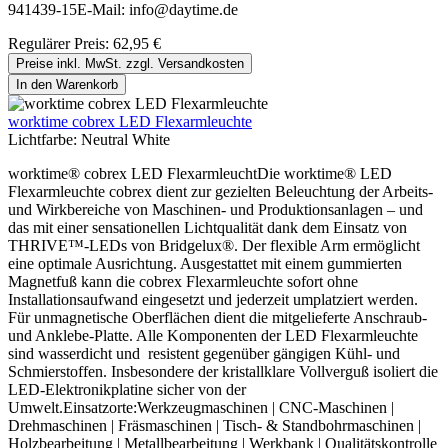
941439-15E-Mail: info@daytime.de
Regulärer Preis:
62,95 €
Preise inkl. MwSt. zzgl. Versandkosten
In den Warenkorb
worktime cobrex LED Flexarmleuchte
Lichtfarbe:
Neutral White
worktime® cobrex LED FlexarmleuchtDie worktime® LED
Flexarmleuchte cobrex dient zur gezielten Beleuchtung der Arbeits-
und Wirkbereiche von Maschinen- und Produktionsanlagen – und
das mit einer sensationellen Lichtqualität dank dem Einsatz von
THRIVE™-LEDs von Bridgelux®. Der flexible Arm ermöglicht
eine optimale Ausrichtung. Ausgestattet mit einem gummierten
Magnetfuß kann die cobrex Flexarmleuchte sofort ohne
Installationsaufwand eingesetzt und jederzeit umplatziert werden.
Für unmagnetische Oberflächen dient die mitgelieferte Anschraub-
und Anklebe-Platte. Alle Komponenten der LED Flexarmleuchte
sind wasserdicht und resistent gegenüber gängigen Kühl- und
Schmierstoffen. Insbesondere der kristallklare Vollverguß isoliert die
LED-Elektronikplatine sicher von der
Umwelt.Einsatzorte:Werkzeugmaschinen | CNC-Maschinen |
Drehmaschinen | Fräsmaschinen | Tisch- & Standbohrmaschinen |
Holzbearbeitung | Metallbearbeitung | Werkbank | Qualitätskontrolle