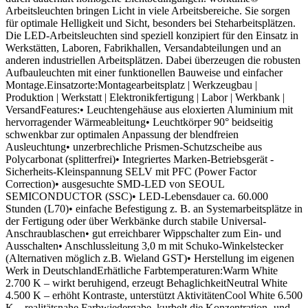
Arbeitsleuchten bringen Licht in viele Arbeitsbereiche. Sie sorgen
für optimale Helligkeit und Sicht, besonders bei Steharbeitsplätzen.
Die LED-Arbeitsleuchten sind speziell konzipiert für den Einsatz in
Werkstätten, Laboren, Fabrikhallen, Versandabteilungen und an
anderen industriellen Arbeitsplätzen. Dabei überzeugen die robusten
Aufbauleuchten mit einer funktionellen Bauweise und einfacher
Montage.Einsatzorte:Montagearbeitsplatz | Werkzeugbau |
Produktion | Werkstatt | Elektronikfertigung | Labor | Werkbank |
VersandFeatures:• Leuchtengehäuse aus eloxierten Aluminium mit
hervorragender Wärmeableitung• Leuchtkörper 90° beidseitig
schwenkbar zur optimalen Anpassung der blendfreien
Ausleuchtung• unzerbrechliche Prismen-Schutzscheibe aus
Polycarbonat (splitterfrei)• Integriertes Marken-Betriebsgerät -
Sicherheits-Kleinspannung SELV mit PFC (Power Factor
Correction)• ausgesuchte SMD-LED von SEOUL
SEMICONDUCTOR (SSC)• LED-Lebensdauer ca. 60.000
Stunden (L70)• einfache Befestigung z. B. an Systemarbeitsplätze in
der Fertigung oder über Werkbänke durch stabile Universal-
Anschraublaschen• gut erreichbarer Wippschalter zum Ein- und
Ausschalten• Anschlussleitung 3,0 m mit Schuko-Winkelstecker
(Alternativen möglich z.B. Wieland GST)• Herstellung im eigenen
Werk in DeutschlandErhätliche Farbtemperaturen:Warm White
2.700 K – wirkt beruhigend, erzeugt BehaglichkeitNeutral White
4.500 K – erhöht Kontraste, unterstützt AktivitätenCool White 6.500
K – realitätsnahe Farbwiedergabe, kurbelt die Konzentration- und