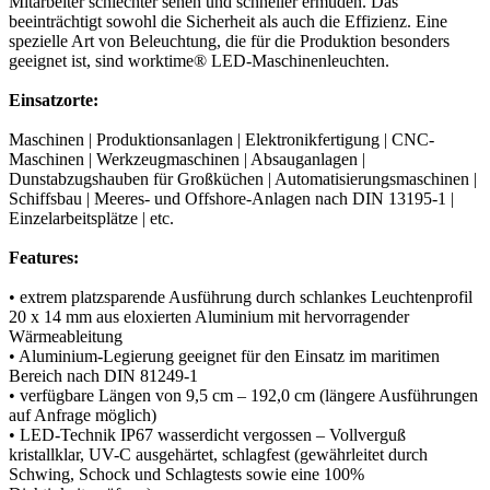
Mitarbeiter schlechter sehen und schneller ermüden. Das
beeinträchtigt sowohl die Sicherheit als auch die Effizienz. Eine
spezielle Art von Beleuchtung, die für die Produktion besonders
geeignet ist, sind worktime® LED-Maschinenleuchten.
Einsatzorte:
Maschinen | Produktionsanlagen | Elektronikfertigung | CNC-
Maschinen | Werkzeugmaschinen | Absauganlagen |
Dunstabzugshauben für Großküchen | Automatisierungsmaschinen |
Schiffsbau | Meeres- und Offshore-Anlagen nach DIN 13195-1 |
Einzelarbeitsplätze | etc.
Features:
• extrem platzsparende Ausführung durch schlankes Leuchtenprofil
20 x 14 mm aus eloxierten Aluminium mit hervorragender
Wärmeableitung
• Aluminium-Legierung geeignet für den Einsatz im maritimen
Bereich nach DIN 81249-1
• verfügbare Längen von 9,5 cm – 192,0 cm (längere Ausführungen
auf Anfrage möglich)
• LED-Technik IP67 wasserdicht vergossen – Vollverguß
kristallklar, UV-C ausgehärtet, schlagfest (gewährleitet durch
Schwing, Schock und Schlagtests sowie eine 100%