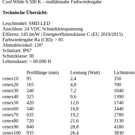
Cool White 6.500 K – realitätsnahe Farbwiedergabe
Technische Übersicht:
Leuchtmittel: SMD-LED
Anschluss: 24 VDC Schutzkleinspannung
Effizenz: 145 lm/W | Energieeffizienzklasse C (EU 2019/2015)
Farbwiedergabe Ra (CRI): > 85
Abstrahlwinkel: 120°
Schutzart: IP67
Schutzklasse: III
Lebensdauer: > 60.000 H
Profillänge (mm)
Leistung (Watt)
Lichtstro
cenex10
95
2,4
350
cenex20
165
4,8
700
cenex30
240
7,2
1040
cenex40
325
9,6
1390
cenex50
420
12,0
1740
cenex60
540
16,8
2440
cenex70
635
19,2
2780
cenex80
720
21,6
3130
cenex90
840
28,8
4180
cenex100
935
26,4
3830