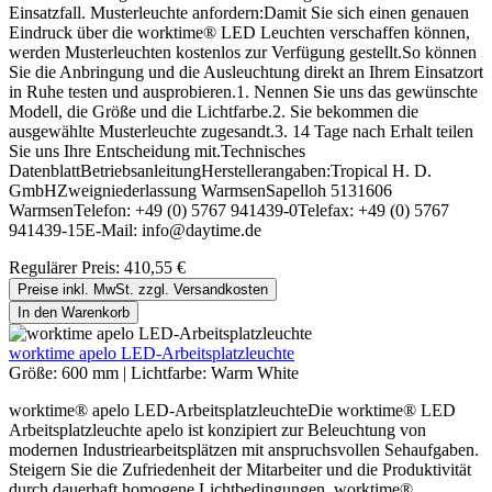
Einsatzfall. Musterleuchte anfordern:Damit Sie sich einen genauen
Eindruck über die worktime® LED Leuchten verschaffen können,
werden Musterleuchten kostenlos zur Verfügung gestellt.So können
Sie die Anbringung und die Ausleuchtung direkt an Ihrem Einsatzort
in Ruhe testen und ausprobieren.1. Nennen Sie uns das gewünschte
Modell, die Größe und die Lichtfarbe.2. Sie bekommen die
ausgewählte Musterleuchte zugesandt.3. 14 Tage nach Erhalt teilen
Sie uns Ihre Entscheidung mit.Technisches
DatenblattBetriebsanleitungHerstellerangaben:Tropical H. D.
GmbHZweigniederlassung WarmsenSapelloh 5131606
WarmsenTelefon: +49 (0) 5767 941439-0Telefax: +49 (0) 5767
941439-15E-Mail: info@daytime.de
Regulärer Preis:
410,55 €
Preise inkl. MwSt. zzgl. Versandkosten
In den Warenkorb
worktime apelo LED-Arbeitsplatzleuchte
Größe:
600 mm
|
Lichtfarbe:
Warm White
worktime® apelo LED-ArbeitsplatzleuchteDie worktime® LED
Arbeitsplatzleuchte apelo ist konzipiert zur Beleuchtung von
modernen Industriearbeitsplätzen mit anspruchsvollen Sehaufgaben.
Steigern Sie die Zufriedenheit der Mitarbeiter und die Produktivität
durch dauerhaft homogene Lichtbedingungen. worktime®