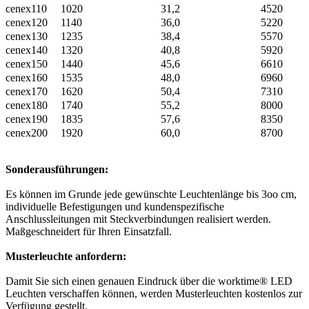
cenex110
1020
31,2
4520
cenex120
1140
36,0
5220
cenex130
1235
38,4
5570
cenex140
1320
40,8
5920
cenex150
1440
45,6
6610
cenex160
1535
48,0
6960
cenex170
1620
50,4
7310
cenex180
1740
55,2
8000
cenex190
1835
57,6
8350
cenex200
1920
60,0
8700
Sonderausführungen:
Es können im Grunde jede gewünschte Leuchtenlänge bis 3oo cm,
individuelle Befestigungen und kundenspezifische
Anschlussleitungen mit Steckverbindungen realisiert werden.
Maßgeschneidert für Ihren Einsatzfall.
Musterleuchte anfordern:
Damit Sie sich einen genauen Eindruck über die worktime® LED
Leuchten verschaffen können, werden Musterleuchten kostenlos zur
Verfügung gestellt.