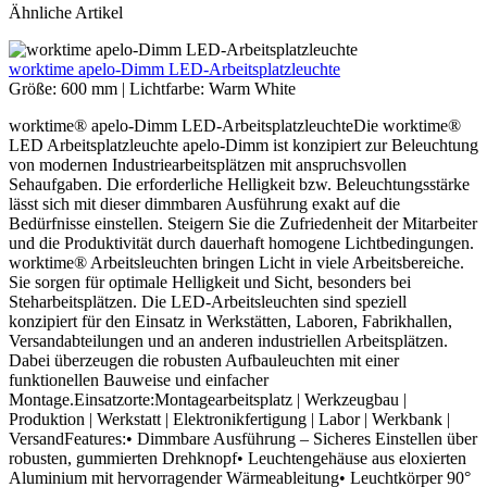
Ähnliche Artikel
worktime apelo-Dimm LED-Arbeitsplatzleuchte
Größe:
600 mm
|
Lichtfarbe:
Warm White
worktime® apelo-Dimm LED-ArbeitsplatzleuchteDie worktime®
LED Arbeitsplatzleuchte apelo-Dimm ist konzipiert zur Beleuchtung
von modernen Industriearbeitsplätzen mit anspruchsvollen
Sehaufgaben. Die erforderliche Helligkeit bzw. Beleuchtungsstärke
lässt sich mit dieser dimmbaren Ausführung exakt auf die
Bedürfnisse einstellen. Steigern Sie die Zufriedenheit der Mitarbeiter
und die Produktivität durch dauerhaft homogene Lichtbedingungen.
worktime® Arbeitsleuchten bringen Licht in viele Arbeitsbereiche.
Sie sorgen für optimale Helligkeit und Sicht, besonders bei
Steharbeitsplätzen. Die LED-Arbeitsleuchten sind speziell
konzipiert für den Einsatz in Werkstätten, Laboren, Fabrikhallen,
Versandabteilungen und an anderen industriellen Arbeitsplätzen.
Dabei überzeugen die robusten Aufbauleuchten mit einer
funktionellen Bauweise und einfacher
Montage.Einsatzorte:Montagearbeitsplatz | Werkzeugbau |
Produktion | Werkstatt | Elektronikfertigung | Labor | Werkbank |
VersandFeatures:• Dimmbare Ausführung – Sicheres Einstellen über
robusten, gummierten Drehknopf• Leuchtengehäuse aus eloxierten
Aluminium mit hervorragender Wärmeableitung• Leuchtkörper 90°