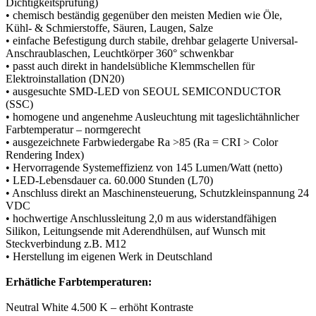
Dichtigkeitsprüfung)
• chemisch beständig gegenüber den meisten Medien wie Öle,
Kühl- & Schmierstoffe, Säuren, Laugen, Salze
• einfache Befestigung durch stabile, drehbar gelagerte Universal-
Anschraublaschen, Leuchtkörper 360° schwenkbar
• passt auch direkt in handelsübliche Klemmschellen für
Elektroinstallation (DN20)
• ausgesuchte SMD-LED von SEOUL SEMICONDUCTOR
(SSC)
• homogene und angenehme Ausleuchtung mit tageslichtähnlicher
Farbtemperatur – normgerecht
• ausgezeichnete Farbwiedergabe Ra >85 (Ra = CRI > Color
Rendering Index)
• Hervorragende Systemeffizienz von 145 Lumen/Watt (netto)
• LED-Lebensdauer ca. 60.000 Stunden (L70)
• Anschluss direkt an Maschinensteuerung, Schutzkleinspannung 24
VDC
• hochwertige Anschlussleitung 2,0 m aus widerstandfähigen
Silikon, Leitungsende mit Aderendhülsen, auf Wunsch mit
Steckverbindung z.B. M12
• Herstellung im eigenen Werk in Deutschland
Erhätliche Farbtemperaturen:
Neutral White 4.500 K – erhöht Kontraste