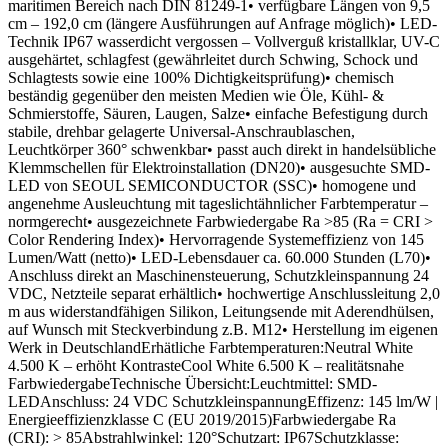
maritimen Bereich nach DIN 81249-1• verfügbare Längen von 9,5
cm – 192,0 cm (längere Ausführungen auf Anfrage möglich)• LED-
Technik IP67 wasserdicht vergossen – Vollverguß kristallklar, UV-C
ausgehärtet, schlagfest (gewährleitet durch Schwing, Schock und
Schlagtests sowie eine 100% Dichtigkeitsprüfung)• chemisch
beständig gegenüber den meisten Medien wie Öle, Kühl- &
Schmierstoffe, Säuren, Laugen, Salze• einfache Befestigung durch
stabile, drehbar gelagerte Universal-Anschraublaschen,
Leuchtkörper 360° schwenkbar• passt auch direkt in handelsübliche
Klemmschellen für Elektroinstallation (DN20)• ausgesuchte SMD-
LED von SEOUL SEMICONDUCTOR (SSC)• homogene und
angenehme Ausleuchtung mit tageslichtähnlicher Farbtemperatur –
normgerecht• ausgezeichnete Farbwiedergabe Ra >85 (Ra = CRI >
Color Rendering Index)• Hervorragende Systemeffizienz von 145
Lumen/Watt (netto)• LED-Lebensdauer ca. 60.000 Stunden (L70)•
Anschluss direkt an Maschinensteuerung, Schutzkleinspannung 24
VDC, Netzteile separat erhältlich• hochwertige Anschlussleitung 2,0
m aus widerstandfähigen Silikon, Leitungsende mit Aderendhülsen,
auf Wunsch mit Steckverbindung z.B. M12• Herstellung im eigenen
Werk in DeutschlandErhätliche Farbtemperaturen:Neutral White
4.500 K – erhöht KontrasteCool White 6.500 K – realitätsnahe
FarbwiedergabeTechnische Übersicht:Leuchtmittel: SMD-
LEDAnschluss: 24 VDC SchutzkleinspannungEffizenz: 145 lm/W |
Energieeffizienzklasse C (EU 2019/2015)Farbwiedergabe Ra
(CRI): > 85Abstrahlwinkel: 120°Schutzart: IP67Schutzklasse: