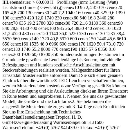
IIILebensdauer: > 60.000 H Profillänge (mm) Leistung (Watt)
Lichtstrom (Lumen) Gewicht (g) cenex10 95 2,4 350 70 cenex20
165 4,8 700 130 cenex30 240 7,2 1040 160 cenex40 325 9,6 1390
190 cenex50 420 12,0 1740 230 cenex60 540 16,8 2440 280
cenex70 635 19,2 2780 320 cenex80 720 21,6 3130 360 cenex90
840 28,8 4180 400 cenex100 935 26,4 3830 440 cenex110 1020
31,2 4520 480 cenex120 1140 36,0 5220 530 cenex130 1235 38,4
5570 560 cenex140 1320 40,8 5920 600 cenex150 1440 45,6 6610
650 cenex160 1535 48,0 6960 690 cenex170 1620 50,4 7310 720
cenex180 1740 55,2 8000 770 cenex190 1835 57,6 8350 810
cenex200 1920 60,0 8700 850 Sonderausführungen:Es können im
Grunde jede gewünschte Leuchtenlänge bis 3oo cm, individuelle
Befestigungen und kundenspezifische Anschlussleitungen mit
Steckverbindungen realisiert werden. Maßgeschneidert für Ihren
Einsatzfall.Musterleuchte anfordern:Damit Sie sich einen genauen
Eindruck über die worktime® LED Leuchten verschaffen können,
werden Musterleuchten kostenlos zur Verfügung gestellt.So können
Sie die Anbringung und die Ausleuchtung direkt an Ihrem Einsatzort
in Ruhe testen und ausprobieren.1. Nennen Sie uns das gewünschte
Modell, die Größe und die Lichtfarbe.2. Sie bekommen die
ausgewählte Musterleuchte zugesandt.3. 14 Tage nach Erhalt teilen
Sie uns Ihre Entscheidung mit.Technisches
DatenblattHerstellerangaben:Tropical H. D.
GmbHZweigniederlassung WarmsenSapelloh 5131606
WarmsenTelefon: +49 (0) 5767 941439-0Telefax: +49 (0) 5767