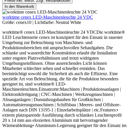
Preise inkl. MwSt. zzgl. Versandkosten
In den Warenkorb
worktime cenex LED-Maschinenleuchte 24 VDC
Größe:
cenex10
|
Lichtfarbe:
Neutral White
worktime® cenex LED-Maschinenleuchte 24 VDCDie worktime®
LED Leuchtenserie cenex ist konzipiert für den Einsatz in rauester
Umgebung zur Beleuchtung von Maschinen- und
Produktionsbereichen mit anspruchsvollen Sehaufgaben. Die
schlanke und wasserdichte Konstruktion erlaubt die Installation
unter engsten Platzverhältnissen und trotzt widrigsten
Umgebungseinflüssen. Ohne ausreichendes Licht können
Mitarbeiter schlechter sehen und schneller ermüden. Das
beeinträchtigt sowohl die Sicherheit als auch die Effizienz. Eine
spezielle Art von Beleuchtung, die für die Produktion besonders
geeignet ist, sind worktime® LED-
Maschinenleuchten.Einsatzorte:Maschinen | Produktionsanlagen |
Elektronikfertigung | CNC-Maschinen | Werkzeugmaschinen |
Absauganlagen | Dunstabzugshauben für Großküchen |
Automatisierungsmaschinen | Schiffsbau | Meeres- und Offshore-
Anlagen nach DIN 13195-1 | Einzelarbeitsplätze | etc.Features:•
extrem platzsparende Ausführung durch schlankes Leuchtenprofil
20 x 14 mm aus eloxierten Aluminium mit hervorragender
Wärmeableitung• Aluminium-Legierung geeignet für den Einsatz im